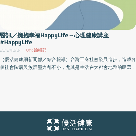
醫訊／擁抱幸福HappyLife～心理健康講座
#HappyLife
2012/10/04
Uho編輯部
（優活健康網新聞部／綜合報導）台灣工商社會發展進步，造成各
個社會階層與族群壓力都不小，尤其是生活在大都會地帶的民眾，
更容易緊張與焦慮，引發憂鬱症等心神疾病。因應此潮流，台中衛
生局舉辦「擁抱幸福 Happy Life」心理講座，於十月舉辦5場講座，
邀請多位心理師輪流主講各場次，如5日劉玲惠的「如何創造美好的
家庭關係」、11日黃子琳的「淺談催眠」、13日張慈芬的「抗壓高
手」、17日涂冠宇的「學習抗壓與減壓」、20日歐吉桐的「婚姻的
十堂課」。名額有限，請及早報名。名稱：擁抱幸福 Happy Life～
心理講座時間：101年10月5日（五）～20日（六）地點：請洽主辦
單位洽詢：04-2515-5148分機312陳小姐