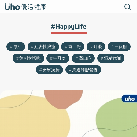
#HappyLife
毒油
紅斑性狼瘡
奇亞籽
針眼
三伏貼
魚刺卡喉嚨
中耳炎
高山症
酒精代謝
安寧病房
周邊靜脈營養