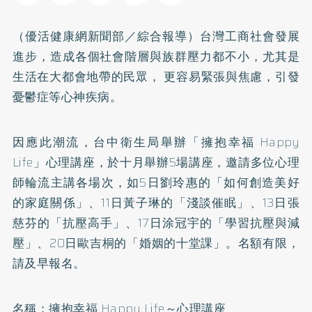
（優活健康網新聞部／綜合報導）台灣工商社會發展
進步，造成各個社會階層與族群壓力都不小，尤其是
生活在大都會地帶的民眾， 更容易緊張與焦慮，引發
憂鬱症
等心神疾病。
因應此潮流，台中衛生局舉辦「擁抱幸福 Happy
Life」心理講座，於十月舉辦5場講座，邀請多位心理
師輪流主講各場次，如5日劉玲惠的「如何創造美好
的家庭關係」、11日黃子琳的「淺談催眠」、13日張
慈芬的「抗壓高手」、17日涂冠宇的「學習抗壓與減
壓」、20日歐吉桐的「婚姻的十堂課」。名額有限，
請及早報名。
名稱：擁抱幸福 Happy Life～心理講座