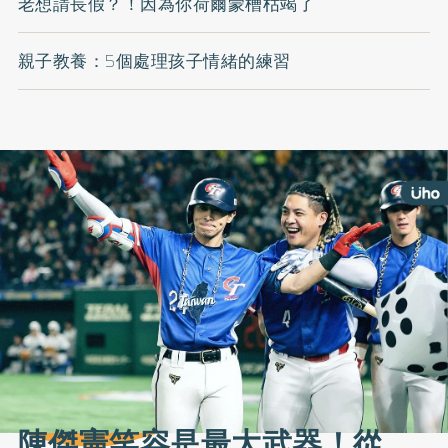
老想請長假？！因為你荷爾蒙槽枯竭了
親子教養：5個處理孩子情緒的練習
陳傑憲笑容是最大武器！從