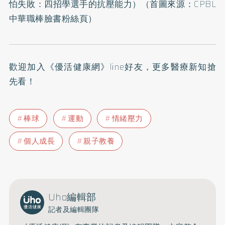
怕失敗：四招學選手的抗壓能力
）（首圖來源：
CPBL
中華職棒臉書粉絲頁
）
歡迎加入
《優活健康網》line好友
，更多醫療新知搶
先看！
棒球
運動
情緒壓力
個人成長
親子教養
Uho編輯部
記者及編輯團隊