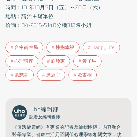
時間：101年10月5日（五）～20日（六）
地點：請洽主辦單位
洽詢：04-2515-5148分機312陳小姐
台中衛生局
擁抱幸福
HappyLife
心理講座
劉玲惠
黃子琳
張慈芬
涂冠宇
歐吉桐
Uho編輯部
記者及編輯團隊
《優活健康網》有專業的記者及編輯團隊，內容整合
醫學專業、健康生活乃至關係心理學等相關文章，致