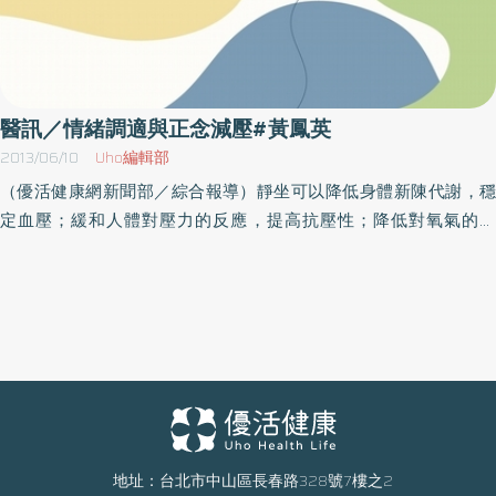
醫訊／情緒調適與正念減壓#黃鳳英
2013/06/10
Uho編輯部
（優活健康網新聞部／綜合報導）靜坐可以降低身體新陳代謝，穩
定血壓；緩和人體對壓力的反應，提高抗壓性；降低對氧氣的需
求，有效提高血液氧氣濃度；且能提昇免疫功能；正念減壓療法，
是1979年卡巴金博士為美國麻州大學醫學院所創設之療程，以減緩
或消除壓力、疼痛和疾病。現在美加有三百多家公私立醫院及機構
開設MBSR團體療程或課程，並流行於歐美醫界、心理界等領域，進
而推廣至全球。現有頂級國際學術期刊上發表數百篇相關研究論
文，台灣的南華大學設有正念中心及課程、台北市立聯合醫院設有
正念工作坊、法鼓學院設有正念學課程及研討會、教育部生命教育
教師研習也開設正念工作坊、MBSC中心、蓮花基金會等也有開設。
現在，私立法鼓學院（將升格為法鼓大學）特舉辦「2013 禪與現代
地址：台北市中山區長春路328號7樓之2