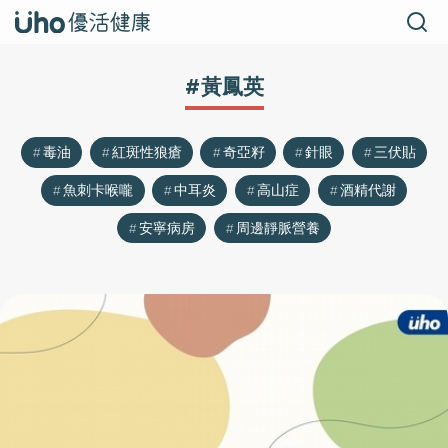
#黃鳳英
毒油
紅斑性狼瘡
奇亞籽
針眼
三伏貼
魚刺卡喉嚨
中耳炎
高山症
酒精代謝
安寧病房
周邊靜脈營養