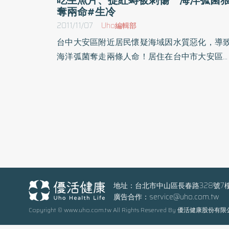
奪兩命#生冷
2011/11/07
Uho編輯部
台中大安區附近居民懷疑海域因水質惡化，導
海洋弧菌奪走兩條人命！居住在台中市大安區
吳姓男子與大甲區的卓姓男子，最近因食用生
片及疑似在海釣場捕捉紅蟳時被咬傷足部或被
傷，兩名男子皆遭到海洋弧菌感染，引發肝病
壞死性筋膜炎致死，醫生表示，海洋弧菌只要
溫煮熟就會消失，建議民眾少吃生冷食物為佳
根據彰化秀傳紀念醫院感染科主任劉有增醫師
衛教文章指出，秋冬蟹肥膏滿，正值吃海鮮
季，在處理魚蟹時，若不慎被蚵殼、蟹腳等尖
物割傷，或吃到未完全煮熟、遭污染的魚貝類
地址：台北市中山區長春路328號7
廣告合作：
service@uho.com.tw
都可能感染海洋弧菌，嚴重時甚至會併發敗
Copyright © www.uho.com.tw All Rights Reserved By 優活健康股份有
症，海洋弧菌適合生存在攝氏20度、0.7%
1.6%鹽分的海水中，感染者可能引發敗血症、