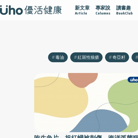
新文章
專家說
讀書趣
沾黏
守護腺在
疫情保衛戰
再生醫學
愛的未來視
Article
Columns
BookClub
毒油
紅斑性狼瘡
奇亞籽
吃生魚片、捉紅蟳被刺傷 海洋弧菌