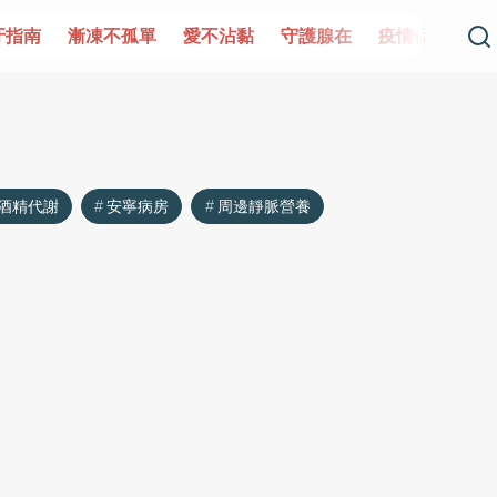
牙指南
漸凍不孤單
愛不沾黏
守護腺在
疫情保衛戰
酒精代謝
安寧病房
周邊靜脈營養