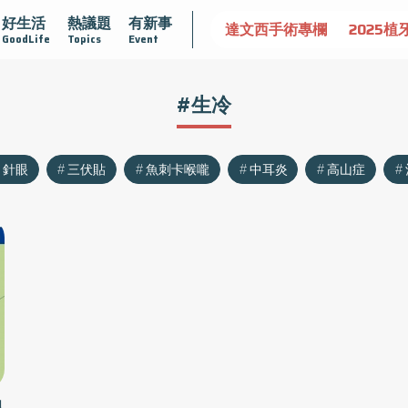
好生活
熱議題
有新事
認識攝護腺肥大
守護骨骼健康
達文西手術專欄
2025植
GoodLife
Topics
Event
#生冷
針眼
三伏貼
魚刺卡喉嚨
中耳炎
高山症
狠