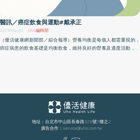
本活動前請先洽詢主辦單位再做確認，以免臨時異動或取消，當天
請自備喝水容器。名稱：抗癌座談會時間：102年6月29日（六）下
午13：30地點：神旺大飯店（台北大安區忠孝東路4段172）3F洽
醫訊／癌症飲食與運動#戴承正
詢：02- 02-2737 2181轉3903北醫大附醫院血腫科 林先生或陳小姐
2013/04/20
Uho編輯部
（優活健康網新聞部／綜合報導）營養均衡是每個人都需重視的，
癌症病患的飲食基礎是均衡飲食，維持良好的營養及適度活動，以
保持體重，增強抵抗力。且造成癌症病患死亡的主要原因之一，就
是營養不良及體重減輕等常見的營養問題，而癌症治療會造成不同
的副作用，應隨時依症狀需求調整飲食或營養供應方式，以免造成
營養不良。因此癌症病患必須要有足夠的營養，才能將身體狀況調
整到較佳狀態。。有鑑於此，佛光大學、人間文教基金會等單位聯
合舉辦「2013年生耕致富」系列講座／論壇，其中的「現代醫學」
專題講座／論壇，此次主題為「癌症飲食與運動」，將邀請戴承正
醫師主講，陳月卿董事長與談。他們將討論及分享如何透過調整好
飲食與運動，以預防癌症。戴醫師是北醫大附醫院內科部血液腫瘤
地址：台北市中山區長春路328號7樓之2
廣告合作：
service@uho.com.tw
科主任、北醫大助理教授；陳董事長為癌症關懷基金會董事長、健
康醫衛電視節目知名主持人、健康養生食療作家。名額有限，請及