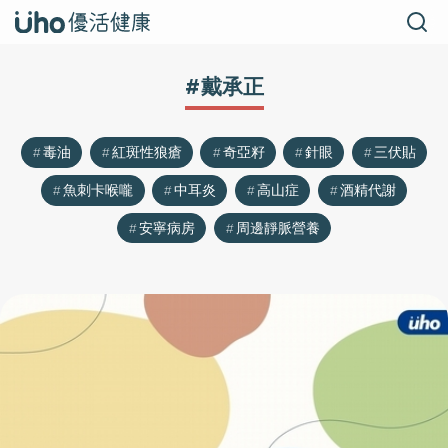
#戴承正
毒油
紅斑性狼瘡
奇亞籽
針眼
三伏貼
魚刺卡喉嚨
中耳炎
高山症
酒精代謝
安寧病房
周邊靜脈營養