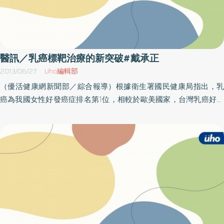
醫訊／乳癌標靶治療的新突破#戴承正
2013/06/27
Uho編輯部
（優活健康網新聞部／綜合報導）根據衛生署國民健康局指出，乳
癌為我國女性好發癌症排名第1位，相較於歐美國家，台灣乳癌好發
年齡比歐美國家早，約在45～64歲之間，且以45～49歲每10萬名
婦女發生144人為最高，衛生署也指出，乳癌對台灣婦女的健康威脅
日益嚴重，依據97年癌症登記及99年死因統計，當年計有8136人被
診斷罹患乳癌及1706人死於乳癌，也就是台灣每天約22名婦女被診
斷罹患乳癌及5名婦女死於乳癌。所以，北醫大特別舉辦「抗癌座談
會」，將邀請北醫大血液腫瘤科主任戴承正醫師及吳鴻誠醫師、精
神科鐘國軒醫師，說明乳癌標靶治療的新突破，並教導患者如何讓
癌症治療效果更好。活動請事先報名，活動內容日期時間人員設備
項目規則流程名額地點辦法等以主辦單位最新訊息為準，因此參加