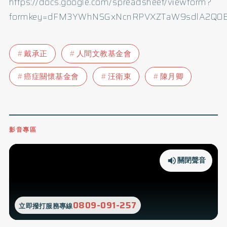
https://docs.google.com/spreadsheet/viewform?
formkey=dFM3YWhNSGxNcnRPVXZTaW9sdlA2Q0
戴承正
人間文教基金會
癌症關懷基金會
汪衛東
陳月卿
影音專區
關閉聲音
0809-091-257
立即撥打服務專線