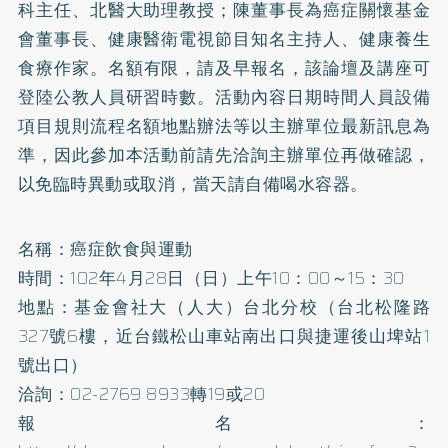
科主任、北醫大助理教授；陳董事長為癌症關懷基金
會董事長、健康醫衛電視節目知名主持人、健康
養生
食療
作家。名額有限，請及早報名，該論壇及講座可
登陸公教人員研習時數。活動內容日期時間人員設備
項目規則流程名額地點辦法等以主辦單位最新訊息為
準，因此參加本活動前請先洽詢主辦單位再做確認，
以免臨時異動或取消，當天請自備喝水容器。
名稱：癌症飲食與運動
時間：102年4月28日（日）上午10：00～15：30
地點：基金會社大（人大）台北分校（台北松隆路
327號6樓，近台鐵松山車站南出口與捷運後山埤站1
號出口）
洽詢：02-2769 8933轉19或20
報名：