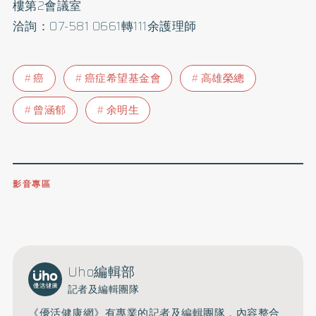
樓第2會議室
洽詢：07-581 0661轉111余護理師
癌
癌症希望基金會
高雄榮總
曾涵郁
余明生
影音專區
0809-091-257
立即撥打服務專線
開啟聲音
Uho編輯部
記者及編輯團隊
《優活健康網》有專業的記者及編輯團隊，內容整合