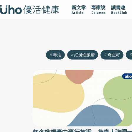
新文章
專家說
讀書趣
沾黏
守護腺在
疫情保衛戰
再生醫學
愛的未來視
Article
Columns
BookClub
毒油
紅斑性狼瘡
奇亞籽
知名枇杷膏中藥行被訴 負責人強調