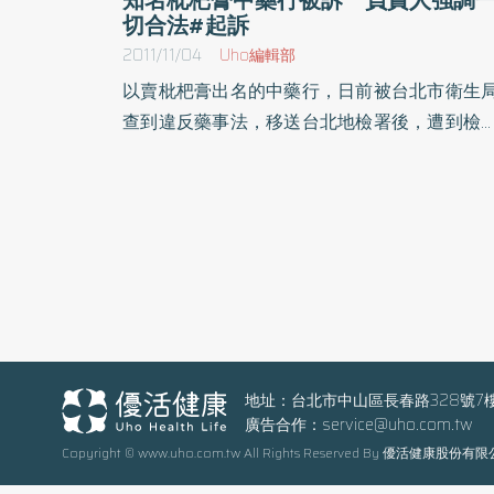
切合法#起訴
2011/11/04
Uho編輯部
以賣枇杷膏出名的中藥行，日前被台北市衛生
查到違反藥事法，移送台北地檢署後，遭到檢
起訴，台北地方法院在昨天（3）首度開庭，
責人郭豐裕強調自己的行為完全合法，曾經在
年前也因相同的案件被移送，但是卻獲得不起
處分，但是這次卻被起訴，直言不合理。郭豐
表示，他所經營的中藥行已經60年了，從祖父
代到現在已經是第三代了，一直秉持著信用與
碑，現在衛生局指控他販賣假藥，他不能接受
樣的污名。郭男甚至反擊衛生局，萬華的地攤
那麼多假藥，為什麼沒有看到衛生局去查緝？
地址：台北市中山區長春路328號7
廣告合作：
service@uho.com.tw
台北地檢署則表示，北市衛生局早已告知郭男
Copyright © www.uho.com.tw All Rights Reserved By 優活健康股份有
枇杷膏屬於中藥製劑，依照藥事法的規定，需
申請核准製造，並且需要有相關的工廠執照，