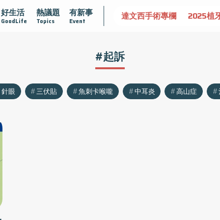
好生活
熱議題
有新事
認識攝護腺肥大
守護骨骼健康
達文西手術專欄
2025植
GoodLife
Topics
Event
#起訴
針眼
三伏貼
魚刺卡喉嚨
中耳炎
高山症
一