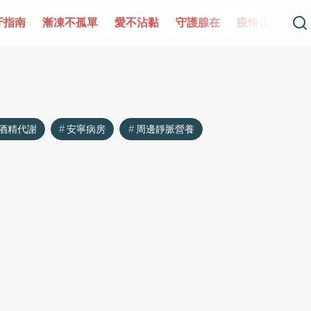
牙指南
漸凍不孤單
愛不沾黏
守護腺在
疫情保衛戰
酒精代謝
安寧病房
周邊靜脈營養