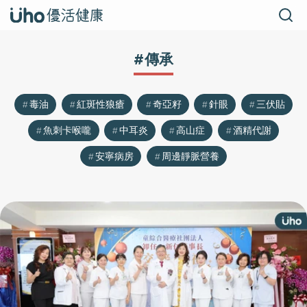
#傳承
毒油
紅斑性狼瘡
奇亞籽
針眼
三伏貼
魚刺卡喉嚨
中耳炎
高山症
酒精代謝
安寧病房
周邊靜脈營養