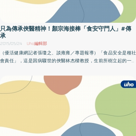
昆富司長、大甲鎮瀾宮顏清標董事長、白沙屯拱天宮洪文華主委、
梧棲浩天宮王經綻主委等近500位貴賓共襄盛舉，囊括了政府機
關、區里長、醫療院所、企業公司、學校機構、扶輪社等各界單位
貴賓，以及童綜合醫院近200位同仁齊聚，一同見證童綜合醫療社
只為傳承俠醫精神！顏宗海接棒「食安守門人」#傳
團法人童綜合醫院重要的時刻。 盧秀燕市長表示，首先向卸任董事
承
長童瑞年醫師表達最誠摯的敬意與感謝 多年來的努力讓童綜合醫院
2015/05/24
Uho編輯部
在醫療品質、創新服務、急重症照護及社區責任奠定重要的基礎。
（優活健康網記者張瓊之、談雍雍／專題報導）「食品安全是種社
也要恭喜新任董事長童敏哲醫師正式接棒，相信在醫療環境多臺中
會責任」，這是因病驟世的俠醫林杰樑教授，生前所樹立起的一個
市政府一直視醫療為城市發展的重要支柱，童綜合醫院不僅在本市
精神，而現在這個「精神」由他最大的子弟兵，林口長庚毒物科顏
海線地區扮演急重症醫療的中樞角色，也積極投入社會關懷與公共
宗海醫師延續下去，就算覺得自己尚未準備好，甚至害怕無法勝
衛生，是市府最堅強的夥伴。最後，祝福活動圓滿，期許童綜合醫
任，也選擇要站在第一陣線，扮演著食品安全守門人的重要角色。
院不斷精進，服務更多民眾，成為引領台灣醫療發展的重要力量。
除了看診、教學外 他也想為社會盡一份心力「說真的，當初會走
童瑞年醫師指出，在童綜合醫院服務五十多年來，非常感謝全體同
上毒物科這條路，完全是受到偶像林杰樑教授的影響」，顏宗海醫
仁的團隊努力，還有家人的扶持合作，今天這個傳承交棒的時刻，
師回憶著，自從台大醫學院畢業後，因為一個機緣，讓他在當住院
將董事長一職交接給童敏哲醫師，相信童綜合醫療社團法人相關機
醫師時就遇見了林杰樑教授，從一個菜鳥便跟隨在他身邊學習，以
構，在童敏哲董事長的帶領下將邁向另一個巔峰。 童敏哲董事長表
榜樣持續努力著，不僅從中看到他視病如親的關懷外，且在一般的
示，接下董事長一職是承接更大的使命與挑戰，感謝一路協助與鼓
觀念下，醫師要做好教學、臨床服務與研究的這三件事，林杰樑教