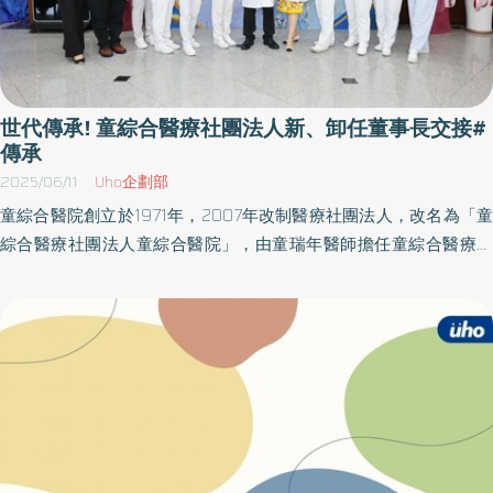
世代傳承! 童綜合醫療社團法人新、卸任董事長交接#
傳承
2025/06/11
Uho企劃部
童綜合醫院創立於1971年，2007年改制醫療社團法人，改名為「童
綜合醫療社團法人童綜合醫院」，由童瑞年醫師擔任童綜合醫療社
團法人第一任董事長一職。世代交替，今天(2025年6月7日)由童綜
合醫院童敏哲總院長接棒，成為童綜合醫療社團法人第二任董事
長，並舉辦「童綜合醫療社團法人新、卸任董事長交接典禮」。 典
禮貴賓雲集，總統府資政童永先生擔任監交人，臺中市政府盧秀燕
市長、衛生福利部林靜儀政務次長、中央健康保險署石崇良署長、
苗栗縣政府邱俐俐副縣長、蔡其昌立法委員、顏寬恆立法委員、何
欣純立法委員、楊瓊瓔立法委員、陳秀寶立法委員、顏莉敏副議
長、台灣醫院協會李飛鵬理事長都親臨現場並致詞，衛生福利部廖