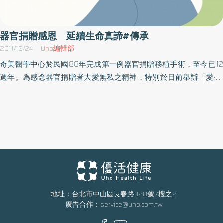
勵的家人、師長、同儕與各界合作夥伴，才能造就自己每個階段的
授也都做得很好，甚至還做了第四件「社會責任」。在每天有限的
成長。未來將因應少子化的到來，在人力短缺的時代，不斷引進各
時間內，分配好所有的工作，也在早期不太重視食安問題的社會
式機械手臂設備、發展尖端AI智慧醫療，減少人力資源需求。 另
裡，無畏無懼的面對各方壓力，為民眾食安的問題發聲，逐漸引起
器官捐贈感恩 延續生命真諦#傳承
外，也期許「白沙屯童醫院-媽祖醫院」興建完成後，增強海線醫療
媒體、民眾的關心；更列了一個很好的醫學典範，告訴大家做醫師
2011/12/24
Uho編輯部
量能，提供更多民眾優質的醫療服務。並期望捷運藍線完工後，醫
不一定只有臨床服務、教學、研究，其實在社會責任上也可以兼任
奇美醫學中心於民國88年完成第一例器官捐贈移植手術，至今已12
療服務更便捷無礙，一起提升帶動海線繁榮。
些角色，而這就是促使顏宗海走向毒物科，甚至傳承林教授的精
週年。為感念器官捐贈者大愛無私之精神，特別於日前舉辦「愛‧傳
神，站在第一線為食品安全把關的主要原因。微量無害理論、制度
承‧生命」感恩追思會活動。在活動中邀請「天籟之音」室內樂團進
漏洞 食安屢爆的關鍵毒澱粉、香精麵包、塑化劑、餿水油，黑心
行音樂演奏，以音樂表達對器官捐贈者之感恩與追思。另外也邀請
食品幾乎每年一爆，顏宗海不諱言的說，「其實一直以來，食安問
歷年器官捐贈者家屬及受贈者出席，會中林勤益首席副院長致贈許
題就是政府、業者、消費者三方面環環相扣，但消費者永遠都是最
文龍親自雕塑的桂冠小天使雕像，感謝器捐者的大愛精神。器官捐
大的輸家。」而這麼多年以來，黑心事件屢見不鮮的3大原因，第一
贈者家屬陳明輝代表致詞，表達得以幫助他人及回饋社會的喜悅。
就是業者自主管理沒有落實，在做任何食品時，除了要有良心外，
而受贈者的代表也感謝這些善心人士的大愛，並由受贈者團體獻
也要敢給自己的家人食用，而不是只單純用來販售，自己卻不敢食
唱，以傳達內心對捐贈者的感恩及感動。最後活動移到第三醫療大
用。第二當食安問題爆發時，很多學者、主管機關都會拿ADI（每日
樓一樓的器捐紀念牆前，此面器捐紀念牆是由奇美集團創辦人許文
最大安全攝食量）來計算，灌輸民眾「微量無害」的觀念，但換個
龍於98年為了紀念器官捐贈者的奉獻所題字打造。活動的尾聲由器
地址：台北市中山區長春路328號7樓之2
方式想，如果每種食品中都有微量毒害，累計下來就會產生健康危
廣告合作：
service@uho.com.tw
官捐贈者家屬及受贈者共同獻花向紀念牆上的捐贈者致意，表達無
害，所以，若真正的為民眾健康著想，別再拿微量無害的觀念來解
限的追思及感謝之意。沒有這些人的大愛奉獻，就無法有新生命的