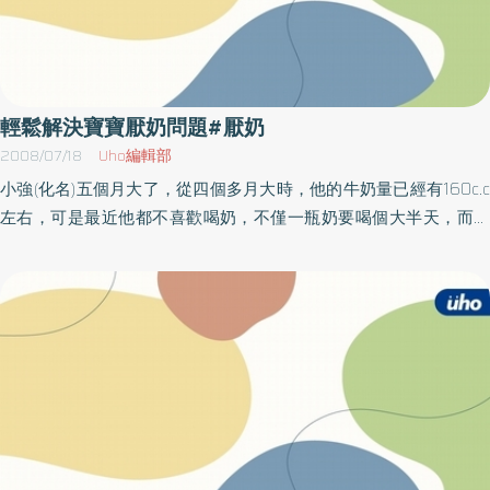
輕鬆解決寶寶厭奶問題#厭奶
2008/07/18
Uho編輯部
小強(化名)五個月大了，從四個多月大時，他的牛奶量已經有160c.c
左右，可是最近他都不喜歡喝奶，不僅一瓶奶要喝個大半天，而且
奶量減少到只有70-80c.c，媽媽擔心的不得了，不知道他會不會越
來越瘦。專家說發育不好會影響他的智能發展，到底該怎麼辦?一直
這樣下去，寶寶的營養會不會不夠?是不是生病了?小寶寶厭奶是許
多父母都很擔心的問題，寶寶厭食的發生時間，第一次通常在四個
月大左右。由於寶寶在這個時期，脖子肌肉張力變得比較好，開始
變成好奇寶寶，會對身邊的事物有濃濃的好奇心，因此會分散他吃
東西的注意力，所以第一次的厭食期多發生在這個時期；有些孩子
會提早在三個月大左右發生。而寶寶在六個月大以後，不會像之前
一樣奶量明顯增加，實際奶量甚至會開始停滯或逐漸減少，所以適