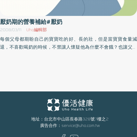
時添加足夠的副食品，可彌補奶量減少的營養需求。第二次的厭食
期，則在一歲左右。寶寶在這個時期，會只喝奶不想吃固體食物，
而出現明顯的厭食。一方面可能是孩子過晚添加副食品，一方面是
厭奶期的營養補給#厭奶
父母的餵食方式有問題，所以孩子習慣喝奶，而排斥固體食物。至
2008/03/11
Uho編輯部
於寶寶一天到底要喝多少奶才夠？臺安醫院小兒科方旭彬醫師表
每個父母都期盼自己的寶寶吃的好、長的壯，但是當寶寶食量減
示，一般四個月以內寶寶計算奶量，是以孩子的體重和每天的餐次
退，不喜歡喝奶的時候，不禁讓人懷疑他為什麼不會餓？也讓父母
來計算。以新生兒來說，體重約3公斤，一天約喝8餐，每餐的奶量
開始擔憂營養是否足夠呢？其實，厭奶可以說是寶寶成長的必經過
約60c.c左右。若以四個月大的寶寶來說，體重約6公斤，一天約喝6
程，大部份都發生在5、6個月大時，但也有一些嬰兒早在1～2個月
餐，每餐的奶量約150c.c左右。【計算公式：（體重×150c.c）÷ 餐次
大就出現厭奶的現象。厭奶期一般持續的時間，從1～2星期到半
／（天）﹦一餐的奶量】方旭彬醫師解釋，寶寶厭奶的常見原因有
年，都算是正常範圍。【厭奶的原因】1. 好奇寶寶階段：這個階段的
是生理因素及心理性因素。若身體不舒服會導致食慾不振，所以當
嬰兒，是標準的好奇寶寶，對周圍所有的事物都充滿了好奇心，很
寶寶出現厭食的症狀，必須排除是疾病引起的厭食。如果厭奶合併
容易因為分心，而無法專心喝奶。2. 對食物喜新厭舊：在四個月之
嘔吐、便秘、腹脹、腹瀉或發燒等症狀，就不能輕忽，必須立刻就
後就可開始吃副食品了。寶寶在吃了與牛奶不同的多樣化食物之
醫診治。至於心理性因素，主要是因為寶寶從出生至四、五個月
後，很可能會「喜新厭舊」，變得不再只鍾情於「牛奶」這種單一
大，每天只喝同一種食物，可能會開始主觀性的厭惡喝奶，不過多
口味的東西。3. 成長速度趨緩：此時的寶寶，其成長速度較趨緩
地址：台北市中山區長春路328號7樓之2
數孩子在持續一段時間後胃口會慢慢恢復（少數孩子並無明顯的厭
廣告合作：
service@uho.com.tw
和，對營養與熱量的需求不像之前那麼大，因此不像新生兒時期愛
奶症狀）。這樣的寶寶通常活動力佳、精神也很好，只是食慾差了
吃。4. 長牙的影響：寶寶大約6個月左右開始長牙，因而特別愛咬東