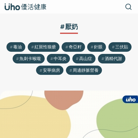
#厭奶
毒油
紅斑性狼瘡
奇亞籽
針眼
三伏貼
魚刺卡喉嚨
中耳炎
高山症
酒精代謝
安寧病房
周邊靜脈營養