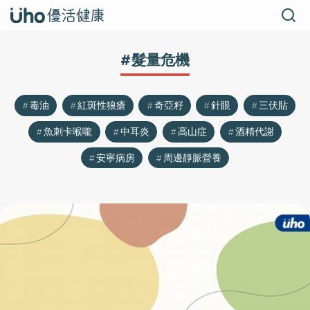
#髮量危機
毒油
紅斑性狼瘡
奇亞籽
針眼
三伏貼
魚刺卡喉嚨
中耳炎
高山症
酒精代謝
安寧病房
周邊靜脈營養