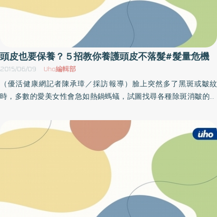
頭皮也要保養？５招教你養護頭皮不落髮#髮量危機
2015/06/09
Uho編輯部
（優活健康網記者陳承璋／採訪報導）臉上突然多了黑斑或皺紋
時，多數的愛美女性會急如熱鍋螞蟻，試圖找尋各種除斑消皺的產
品，不過，在保養肌膚的同時，妳是否忘了頭皮也需要一起保養？
成大醫院皮膚科主治醫師楊朝鈞指出，過了30歲之後，頭皮與肌膚
一樣會逐漸老化，除了讓髮質乾澀、易斷，恐怕還會產生難以挽回
的髮量危機！30歲過後頭皮開始老化 不保養小心大量落髮什麼是頭
皮老化？頭皮會隨著年齡增加而老化，當頭髮失去營養，就會開始
逐漸掉落。大眾所熟知的落髮問題，大多是遺傳性雄性禿、休止期
落髮、頭癬、缺鐵性落髮，但其實，頭皮老化也會造成落髮，尤其
現代女性因生活壓力、作息失調，或為求髮型變化時常染燙，長時
間下，也會加速頭髮老化，甚至出現髮量危機。一般來說，正常的