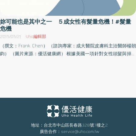
落髮量，每天落在50到100根之間，根據楊醫師觀察，頭皮老化約
30歲以後就會顯現，值得注意的是，如果平常愛吃油炸、辛辣類食
物，或是作息不正常，在不了解什麼是保養頭皮的觀念下，很容易
妳可能也是其中之一 ５成女性有髮量危機！#髮量
過了40歲後，就開始大量落髮！保養頭皮5要訣 讓你遠離髮量危機
危機
1） 選擇適合的洗髮產品／不同髮質應挑選不同種類的洗護髮產品，
2015/05/21
Uho編輯部
例如，油性髮質應使用清爽型，而乾、中性髮質則可使用滋養型洗
（撰文：Frank Chen） （諮詢專家：成大醫院皮膚科主治醫師楊朝
護髮產品，且沖洗水溫別過燙。2） 選擇溫和的護髮成份／可選擇含
鈞） （圖片來源：優活健康網） 根據美國一項針對女性頭髮與掉髮
有人參、冬蟲夏草、靈芝等中藥萃取的養髮成份，楊醫師也指出，
的調查顯示，5成女性正經歷輕重程度不等的掉髮或頭髮稀疏狀況，
這些成分對滋潤與養護頭皮仍有幫助。3） 避免過度曝曬／頭皮因紫
其中，近7成的女性每天都會想起自己的掉髮狀況。為了談吐之間能
外線的照射而出現光老化，建議30歲以上的族群，外出最好能戴一
夠展露自信，或換個髮型改變心情，不少愛美女性，時常會到美髮
頂帽子隔絕紫外線。4） 避免過度燙染／若過於頻繁的接觸燙染髮的
店，讓造型能夠千變萬化；然而，隨著年紀增大，你曾經發現頂上
化學藥劑，很容易造成頭皮發炎、毛囊萎縮的現象。5） 生活作息正
秀髮，竟開始黯淡無光、毛毛躁躁，甚至一扯就斷，髮量也開始出
常／熬夜、吃油炸、吃甜食等行為，除了會使肌膚老化，頭皮也會
現危機，造型愈來愈難做嗎？小心妳可能有髮量危機！ 禿頭是男人
受到影響。楊醫師提醒，大多數的民眾只注重臉上肌膚保養，卻全
專利？女人頂上問題更多 「男人的禿頭比例較高？」這是大多數人
然忘記頭皮也應該要一同保養，若在40歲後，落髮量明顯增多，就
的刻板印象，但事實上，女性的頂上問題，恐怕會比男性來得還要
應趕緊就醫，以免症狀加劇，進而傷了自信！
多！成大醫院皮膚科主治醫師楊朝鈞指出，門診上主訴掉髮的患
地址：台北市中山區長春路328號7樓之2
廣告合作：
service@uho.com.tw
者，常常都是女性來得比男性多，其中又以30～50歲的女性為大