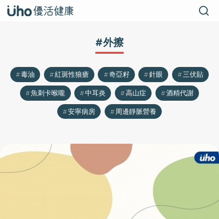
#外擦
毒油
紅斑性狼瘡
奇亞籽
針眼
三伏貼
魚刺卡喉嚨
中耳炎
高山症
酒精代謝
安寧病房
周邊靜脈營養