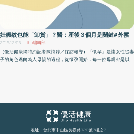
妊娠紋也能「卸貨」？醫：產後３個月是關鍵#外擦
2015/12/03
Uho編輯部
（優活健康網特約記者陳詩婷／採訪報導）「懷孕」是讓女性從妻
子的角色邁向為人母親的過程，從懷孕開始，每一位母親都是以肚
子裡的寶寶為中心。孩子出生後，除了照顧孩子外，最重要的就是
如何恢復身材，但除了瘦身，你知道懷孕期間，會因皮膚無法承受
短時間內快速撐大而導致妊娠紋產生嗎？雖說妊娠紋是生產的紀念
象徵，但如能同時擁有孩子，又能維持原本的美麗，應是每個偉大
的母親所期待的。妊娠紋形成原因多 乳房下緣、臀部、大腿也可見
妳也有惱人的妊娠紋嗎？段培耕醫師說，妊娠紋屬於擴張紋的一
種，但確切發生的原因，目前還沒有明確的定論，就臨床上，可能
會因懷孕期間，肚皮被過度撐大，而導致皮膚結締組織斷裂；或是
體質本身就容易產生妊娠紋，可能是天生皮膚結構上的缺陷，和遺
地址：台北市中山區長春路328號7樓之2