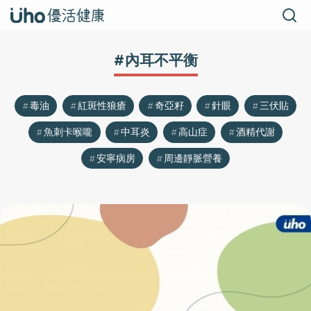
#內耳不平衡
毒油
紅斑性狼瘡
奇亞籽
針眼
三伏貼
魚刺卡喉嚨
中耳炎
高山症
酒精代謝
安寧病房
周邊靜脈營養