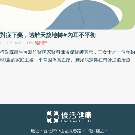
對症下藥，遠離天旋地轉#內耳不平衡
2010/03/02
Uho編輯部
行政院衛生署新竹醫院家醫科陳孟侃醫師表示，王女士是一位年約
60歲的家庭主婦，平常因為高血壓、糖尿病定期在門診追蹤治療，
自入冬以來，經常出現有天旋地轉，噁心想吐的感覺，發作的同
時，血壓也都特別的高，她心想是不是中風了？因此前來就診。因
王女士的媽媽是中風過世的，所以擔心自己也是中風！經診斷發
現，她的暈眩是由於內耳不平衡所造成的，因此轉介至耳鼻喉科門
診做進一步檢查，確診為良性陣發型姿勢性暈眩，經過衛教及藥物
治療後，眩暈及血壓升高的情況得到緩解。陳孟侃醫師表示，暈眩
是一種天旋地轉的感覺，引起暈眩的原因很多，常見的有中樞神經
系統引起的，也有周邊引起的。由中樞神經系統引起的，例如：腦
幹的疾病或中風或是小腦的疾病；但大部分暈眩來自於周邊的內耳
地址：台北市中山區長春路328號7樓之2