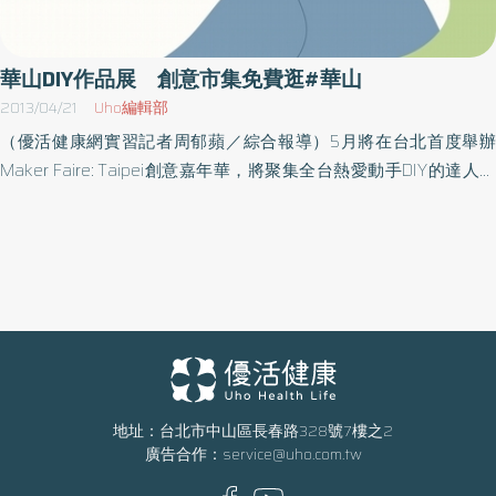
陪伴兒童創作過程中，透過實際陪伴兒童創作，並與老師、團隊專
業心理工作者等討論作品及過程。參與計畫單位大理幼兒園蔡麗華
園長說，「了解小孩子背後的需求是什麼，才是教學最重要的地
華山DIY作品展 創意市集免費逛#華山
方！」Stand By YOU 讓小朋友透過故事、繪畫以及引導，認識與表
2013/04/21
Uho編輯部
達自己的情緒。大人不只是從作品看見兒童的心智年齡發展狀況，
（優活健康網實習記者周郁蘋／綜合報導）5月將在台北首度舉辦
更是可以在創作的歷程中，看見隱藏內心深處卻希望被看見、被理
Maker Faire: Taipei創意嘉年華，將聚集全台熱愛動手DIY的達人，
解的訊息。這些訊息結合孩子的外顯行為表現，都將會成為父母、
展出他們新奇有趣的發明。此外，展場將有120個攤位，展出木作、
老師共同關注的焦點，並研擬有益兒童的陪伴處方籤。 「台灣的年
陶藝、飾品等創意作品，民眾可以免費參觀。近年台灣吹起動手DIY
輕世代面對家庭、網路及社會變遷的挑戰，需要更多心理關注。」
的風潮，知名的DIY創意盛會Maker Faire: Taipei是亞洲地區繼日
本次展覽的倫理諮詢委員吳佳儀教授指出，本展覽呼應了教育向下
本、韓國後，第一次在華山文創園區舉辦，除了展出國內外的科技
紮跟之理念，從兒童青少年繪畫創作者展出，看見年輕的心最純真
創意作品外，也規劃手工設計作品專區，展出的作品都是由設計者
的表達，並反思學齡前期到青春期在情緒、家庭、校園、暨家長心
親自發想、製作，如手作機器人、互動裝置、DIY桌上水舞等。除了
理健康的內涵與影響，大家細細品味之餘，也可注意情緒警訊與專
DIY作品外，也有規劃創意市集，展出的商品都是由設計師的親手創
業資源的連結。 我們有多久沒有關心孩子的生活，是過得快樂，還
作，例如木作、陶藝、飾品、設計品等；作品除了展覽之外，民眾
是有話難說？邀請您於雙十連假，一起來認識小朋友的情緒世界。
也可以用實惠的價格帶回家收藏。此外，DIY市集也有機器人格鬥賽
地址：台北市中山區長春路328號7樓之2
報名網站：https://www.accupass.com/go/exhibition2023 影音觀
廣告合作：
service@uho.com.tw
與DIY工作坊可以讓民體驗動手DIY的樂趣。
看：https://www.youtube.com/watch?v=iAJVXdHUOyU​​​​​​​