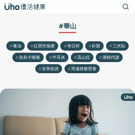
#華山
毒油
紅斑性狼瘡
奇亞籽
針眼
三伏貼
魚刺卡喉嚨
中耳炎
高山症
酒精代謝
安寧病房
周邊靜脈營養