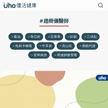
#趙樹儀醫師
毒油
奇亞籽
百香果
針眼
三伏貼
魚刺卡喉嚨
中耳炎
高山症
酒精代謝
安寧病房
周邊靜脈營養