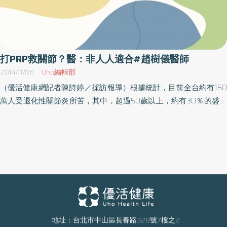
打PRP救關節？醫：非人人適合#趙樹儀醫師
2014/11/06
Uho編輯部
（優活健康網記者陳詩婷／採訪報導）根據統計，目前全台約有150
萬人受退化性關節炎所苦，其中，超過50歲以上，約有30％的盛行
率，且有越來越年輕化的趨勢，骨科醫師表示，這與國人缺乏運動
以及肥胖BMI值過高有關。針對日益增高的盛行率，相關治療方式也
廣為民眾討論，衛生福利部台南醫院骨科趙樹儀醫師就指出，像是
日前從國外流行回來的PRP注射，是藉由血小板促進關節軟骨生
長，但也同時提醒，這類治療僅適合初期退化性關節炎，若軟骨磨
損太過嚴重，即便是施打PRP成效也有限。什麼是PRP？趙醫師進
一步解釋，PRP（Platelet Rich Plasma）指的就是高濃度血小
板血漿。事實上，血小板除了具有促進凝血的功能，在人體受傷
後，血小板在受傷部位還會慢慢釋放出生長因子，以促進組織的修
地址：台北市中山區長春路328號7樓之2