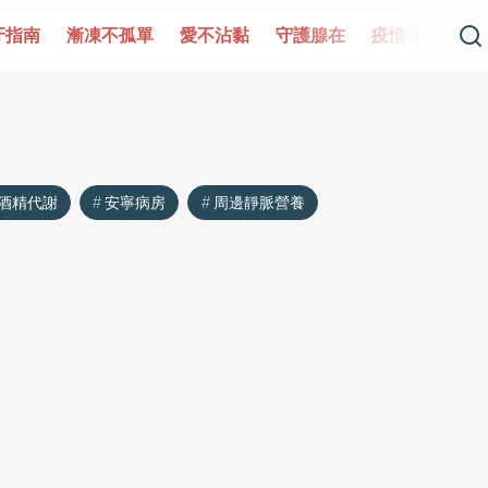
牙指南
漸凍不孤單
愛不沾黏
守護腺在
疫情保衛戰
酒精代謝
安寧病房
周邊靜脈營養