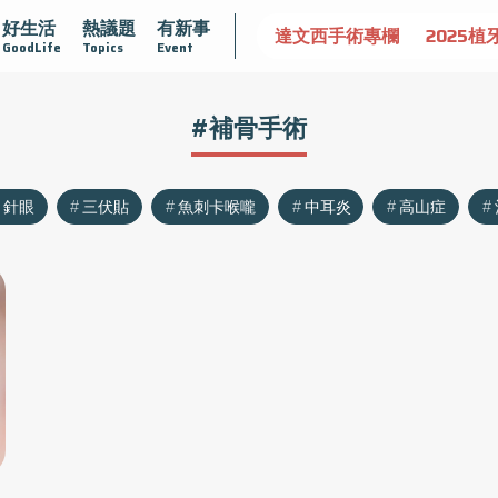
好生活
熱議題
有新事
認識攝護腺肥大
守護骨骼健康
達文西手術專欄
2025植
GoodLife
Topics
Event
#補骨手術
針眼
三伏貼
魚刺卡喉嚨
中耳炎
高山症