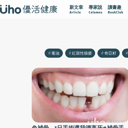
新文章
專家說
讀書趣
沾黏
守護腺在
疫情保衛戰
再生醫學
愛的未來視
Article
Columns
BookClub
毒油
紅斑性狼瘡
奇亞籽
免補骨 1日手術還我漂亮牙#補骨手