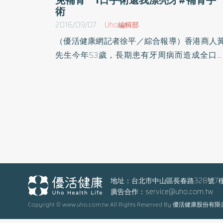
術
2016/09/07
Uho編輯部
（優活健康網記者徐平／綜合報導）香港商人
先生今年53歲，長期患有牙周病而造成全口
牙，曾在醫師建議下嘗試配戴活動假牙1～2
月，因工作需求時常得面對許多人，而缺牙及
戴假牙期間，咀嚼不易、講話咬字不清與不美
的狀況，對社交造成了莫大壓力，經多方評
後，決定來台進行全口重建植牙手術，手術1
完成，猶如換了一口真牙，牙周病也沒了。1
手術 降低花費及治療風險醫師建議，想要避
活動假牙症候群，可考慮植牙手術，過去民眾
於植牙有著手術時間久、成本高、不易成功等
地址：台北市中山區長春路328號7
廣告合作：
service@uho.com.tw
思，目前已經有1日全口重建植牙的新選擇，
Copyright © www.uho.com.tw All Rights Reserved By 優活健康股份有
以一日完成手術，降低花費及治療風險，提高
功率。4根特殊植體 即可撐起全口假牙傳統