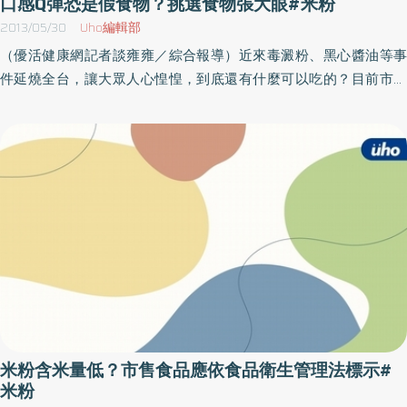
口感Q彈恐是假食物？挑選食物張大眼#米粉
「米粉含米量及標示相關事宜」，並糾正食藥署，多位立委亦表示
2013/05/30
Uho編輯部
關心，102年6月19日修正之食品衛生管理法，強制標示包裝食品之
（優活健康網記者談雍雍／綜合報導）近來毒澱粉、黑心醬油等事
主成分含量。食藥署呼籲野這清楚標示 以維持金字招牌為使市售
件延燒全台，讓大眾人心惶惶，到底還有什麼可以吃的？目前市場
米粉產品品名符合本質及促使米粉市場更加健全，並回應各界期
上充斥不少假食物，就連經常作為主食的米粉、冬粉等也有假的。
待，食藥署參考國家標準CNS11172米粉絲（條）之規定，於102年7
假米粉通常問題在比例上，純米粉的原料是米，假米粉的原料可能
月30日預告「市售包裝米粉絲產品標示規定」草案，預告期間（60
是米和玉米澱粉，其中玉米澱粉的比例比米高出許多。民眾到底應
天）除有新竹市政府爭取緩衝期之訴求外，並未接獲其他反對意
該如何辨別真食物與假食物？化學教授吳家誠在《請你跟我這樣過-
見。食藥署也呼籲業者，請米粉相關業者務必遵守「市售包裝米粉
食物安全吃健康》一書表示，食物有兩種：真食物和假食物。假食
絲產品標示規定」，提供消費者正確資訊，並擦亮台灣米粉的招
物有些只是不是真材實料，例如用魚漿、花枝充當鮑魚，不至於傷
牌。
身體；但有些則利用化學品，調配出任何想要的香味、顏色、口
感、濃度，這類型的則就會傷身。此外，含大量玉米澱粉的米粉，
成品顏色比較黃，如果使用雙氧水漂白後，賣相會比較好。但人體
吸收雙氧水中的成分，對於肝、腎都會造成傷害。真正的純米粉偏
白色，煮過之後呈現天然米色，吃起來帶有米天然的黏性。假的米
粉不是太黃，就是太白，煮過之後成透明色，吃起來比較彈牙。而
米粉含米量低？市售食品應依食品衛生管理法標示#
真正的純冬粉，應該是帶點淡米色，那是綠豆仁的顏色，用手摸起
米粉