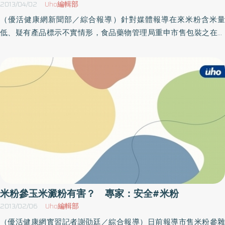
來會有點韌性，不會一碰就斷掉，煮過之後會變成透明色，在鍋中
2013/04/02
Uho編輯部
呈現出很柔順的狀態，會隨著湯水改變，烹煮時間久一點會變糊。
（優活健康網新聞部／綜合報導）針對媒體報導在來米粉含米量
吳教授也提醒，如果要從外觀上挑選米粉，建議太黃、太白者都不
低、疑有產品標示不實情形，食品藥物管理局重申市售包裝之在來
要買。至於冬粉，原料應該是綠豆澱粉，不過綠豆粉通常不便宜，
米粉、糯米粉與蓬萊米粉等用來製作各式米食的食品原料，應依照
為了節省成本，製造商通常轉而使用玉米粉、麥粉，將兩者調合後
食品衛生管理法相關規定詳實標示，以保障消費者權益。包裝食品
加入黏著劑。
品名標示，依食品衛生管理法施行細則第9條規定，應使用國家標準
所定之名稱；無國家標準名稱者，得自定其名稱，且其名稱應與食
品本質相符，避免混淆。市售包裝「在來米粉」、「糯米粉」與
「蓬萊米粉」，內容物應分別含有在來米、糯米與蓬萊米，且食品
之內容物標示應含有米。目前市售包裝「在來米粉」、「糯米粉」
與「蓬萊米粉」，以米及玉米澱粉或其他澱粉等原料製得之產品，
依據食品衛生管理法施行細則第10條規定，內容物為二種或二種以
上時，應依其含量多寡由高至低標示之；且如食品內容物添加有食
品添加物，依據食品衛生管理法第17條規定，亦須詳實列示所含食
品添加物名稱。另針對市售包裝食品之營養標示依據同法第17條第2
米粉參玉米澱粉有害？ 專家：安全#米粉
項及「市售包裝食品營養標示規範」規定標示，應於包裝容器外表
2013/02/06
Uho編輯部
之明顯處標示「熱量、蛋白質、脂肪、飽和脂肪、反式脂肪、碳水
（優活健康網實習記者謝劭廷／綜合報導）日前報導市售米粉參雜