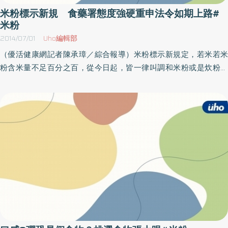
白質替代。另外，喝湯時可將上層浮油清除，減少身體負擔。花
米粉標示新規 食藥署態度強硬重申法令如期上路#
生、開心果熱量高 盡量少攝取清淡口味的食物絕對可以幫助減輕
米粉
腸胃負擔，謝惠敏主任表示，年菜裡可準備一些青菜火鍋，或是涼
2014/07/01
Uho編輯部
拌青菜、沙拉、燙青菜等補充因為大魚大肉攝取不足的青菜量。棗
（優活健康網記者陳承璋／綜合報導）米粉標示新規定，若米若米
子、蘋果、蓮霧、葡萄、橘子、柳丁等皆可適量食用，瓜子、花
粉含米量不足百分之百，從今日起，皆一律叫調和米粉或是炊粉，
生、開心果熱量高，能減少攝取盡量避免。多吃少動是年節常見現
但新竹米粉業者對此大感不滿，並且稱為這項政策幾乎要毀掉新竹
象，假期過後許多人也在為減重困擾，如果能在年假時就注重運
米粉，而我國食品藥物管理署態度仍強硬，並指出，此項規定如期
動，安排親友一起爬山、慢跑、快走、散步、打球、騎腳踏車等活
實施，若業者持續違法，將處以新台幣四萬至四百萬不等的罰緩！
動，更能增加年節運動量，將能有效控制個體重及腰圍，減少血
業者須清楚標示 以免造成民眾混淆誤解衛生福利部於102年11月29
糖、血脂肪上升情形，快樂過好年。
日公告訂定「市售包裝米粉絲產品標示規定」，並自103年7月1日生
效。依該規定，米粉絲產品米含量為100％，品名始得標示為「純米
粉（絲）」或「米粉（絲）」，如米含量超過50％者，其品名得標
示為「調和米粉（絲）」。惟如米含量未達50％，其品名不得宣稱
為「米粉（絲）」或「調和米粉（絲）」，避免造成消費者誤解。
食藥署指出，消保團體於102年1月28日發布「假『米粉』？！9成
米粉充斥廉價玉米澱粉，米含量甚至未達10％，疑有產品標示不實
之情形」等新聞，引起各界關切。除媒體報導外，監察院介入調查