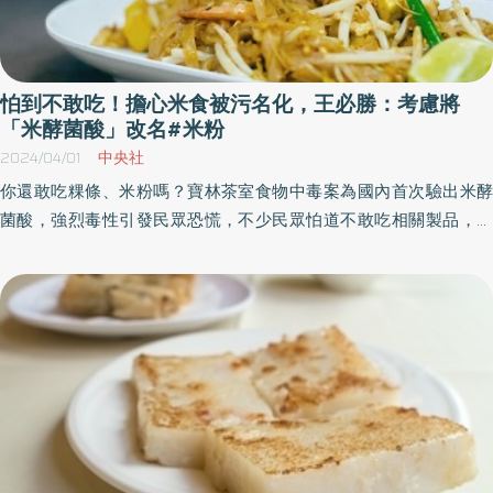
怕到不敢吃！擔心米食被污名化，王必勝：考慮將
「米酵菌酸」改名#米粉
2024/04/01
中央社
你還敢吃粿條、米粉嗎？寶林茶室食物中毒案為國內首次驗出米酵
菌酸，強烈毒性引發民眾恐慌，不少民眾怕道不敢吃相關製品，部
分店家更直接停賣米粉、粿條等米製品。衛福部次長王必勝指出，
其產生有3大條件，過往在台灣的案例也少，將與專家討論是否改
名，以免污名化米製品。