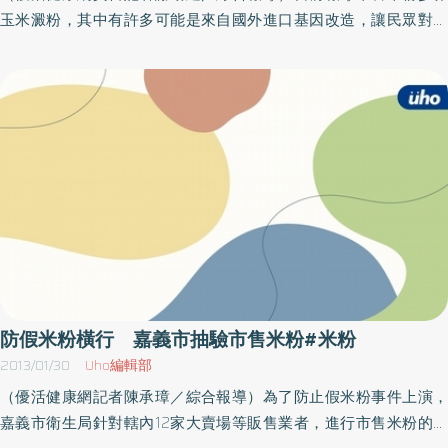
化合物、鈉含量」等項目，且其標示值誤差允許範圍為±20％，如標
玉米澱粉，其中有許多可能是來自國外進口基因改造，讓民眾對於
示值與檢驗值超過法規允許範圍，亦屬違反規定。食品藥物管理局
基因改造植物性食品，是否會對身體產生不良影響感到疑慮，台大
呼籲消費者選購市售包裝食品時，應看清楚標示資訊，依個人需求
生化科技學系潘子明教授發表文章，認為安全無虞。潘子明表示，
作選擇，以保障自身權益。
所謂「基因改造食品」是指利用基因工程或分子生物技術，將遺傳
物質轉移（轉殖）入活細胞或生物體，產生基因改造現象之相關技
術。目前常見的基因改造食品像黃豆及玉米，為了讓其生長得更
好，業者使用技術將基因轉殖到植物，產生特定蛋白質以抗病蟲
害。潘子明指出，基因改造食品之安全評估採用極嚴格之標準，將
經由新的基因改造技術所獲得的產品，與其改造前的原有產品做各
方面的分析比較。台灣不會因為其他國家已給予許可，就跟著許
可，一定要有對國人特有過敏原之完整安全資料後才會准予進口。
潘子明表示，玉米製成玉米澱粉之製造過程極為強烈，根本檢驗不
出轉殖之新基因或此新基因所表現之蛋白質。在衛生署基因改造食
防假米粉橫行 嘉義市抽驗市售米粉#米粉
品標示辦法中有：「使用基因改造之黃豆或玉米所製造之醬油、黃
2013/01/30
Uho編輯部
豆油（沙拉油）、玉米油、玉米糖漿、玉米澱粉等，得免標示」即
（優活健康網記者陳承璋／綜合報導）為了防止假米粉事件上演，
是雖然原料為基因改造玉米或黃豆，但因製造過程為深度加工，所
嘉義市衛生局針對轄內12家大賣場等販售業者，進行市售米粉的檢
以加工產品檢驗不出轉殖之新基因或此新基因所表現之蛋白質。加