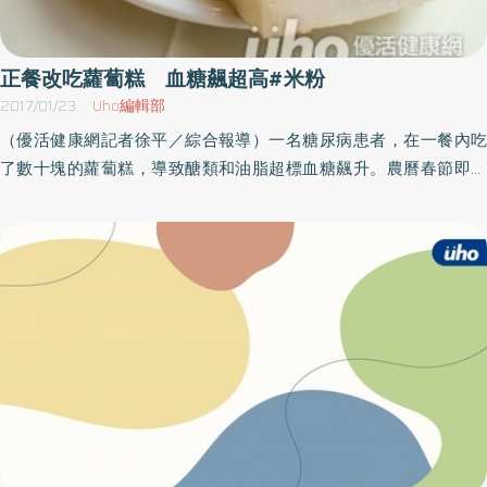
正餐改吃蘿蔔糕 血糖飆超高#米粉
2017/01/23
Uho編輯部
（優活健康網記者徐平／綜合報導）一名糖尿病患者，在一餐內吃
了數十塊的蘿蔔糕，導致醣類和油脂超標血糖飆升。農曆春節即將
到來，除了閒話家常時的傳統點心如花生糖、牛軋糖、花子等，傳
統的蘿蔔糕、米粉、紅燒牛腩、炸排骨等更是桌上必備佳餚，要怎
麼吃才能健康無負擔，讓營養師為民眾解密！蘿蔔糕吃三塊以上
血糖就容易飆高豐原醫院營養科主任謝惠敏表示，過年民眾通常會
以冬粉、蘿蔔糕、炒米粉、火鍋等等取代白飯，但蘿蔔糕本身的含
油量就比白飯高，因此一餐七分滿的白飯，等同於三片蘿蔔糕（約
6×7×1公分)的熱量，即使沒有吃白飯，只吃蘿蔔糕達三塊以上，糖尿
病患者的血糖就容易飆高。另外，烹煮方式也是造成脂肪堆積的主
要原因，年菜裡最常出現的爌肉、紅燒牛腩、炸排骨、炸魚、紅燒
獅子頭等容易造成高血脂，體重過重、血糖較高、血脂肪異常的民
眾，可選擇去皮、去肥肉食材，以低油脂的瘦肉、牛腱、海鮮等蛋