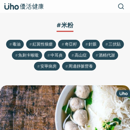
#米粉
毒油
紅斑性狼瘡
奇亞籽
針眼
三伏貼
魚刺卡喉嚨
中耳炎
高山症
酒精代謝
安寧病房
周邊靜脈營養