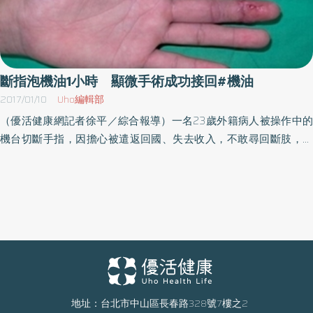
斷指泡機油1小時 顯微手術成功接回#機油
2017/01/10
Uho編輯部
（優活健康網記者徐平／綜合報導）一名23歲外籍病人被操作中的
機台切斷手指，因擔心被遣返回國、失去收入，不敢尋回斷肢，在
受傷後自己到醫院請求協助，後來委託同事在機器底層找回浸泡逾
一小時的斷指，經過顯微手術成功接回斷指，並恢復活動功能。顯
微手術適當清創 建立多套血液循環受傷的斷指為無名指的第一
節，被機油浸泡的變成黑色，除了全變黑色的指結外，連指甲都毫
無血色，所幸經過手術後，外觀已與其他四指無異，並可正常活
動。 佳里奇美醫院整形重建外科主治醫師林祐丞表示，斷指浸泡在
機油中這麼長的時間後才進行接合的例子並不常見，沒有人知道長
時間的機油浸泡對斷肢會造成什麼不可逆的傷害，顯微手術中除了
適當的清創，也藉由建立多套血液循環的方式增加存活機會擔心沒
地址：台北市中山區長春路328號7樓之2