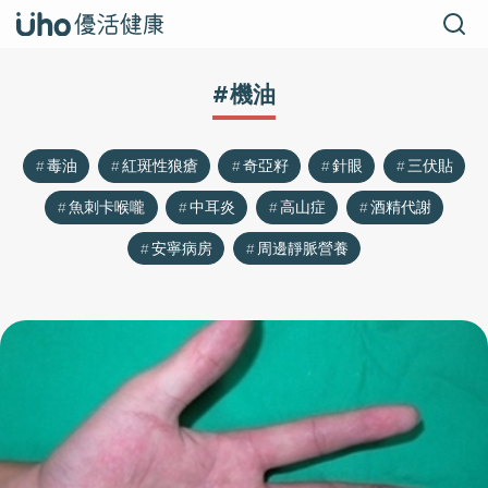
#機油
毒油
紅斑性狼瘡
奇亞籽
針眼
三伏貼
魚刺卡喉嚨
中耳炎
高山症
酒精代謝
安寧病房
周邊靜脈營養