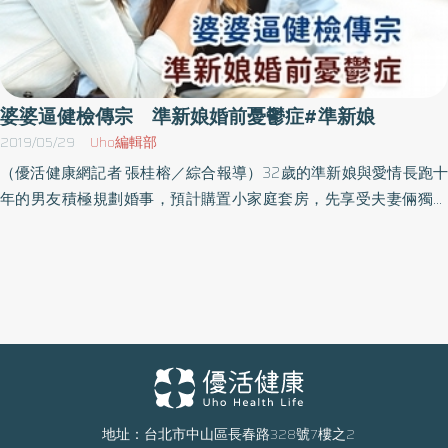
婆婆逼健檢傳宗 準新娘婚前憂鬱症#準新娘
2019/05/29
Uho編輯部
（優活健康網記者 張桂榕／綜合報導）32歲的準新娘與愛情長跑十
年的男友積極規劃婚事，預計購置小家庭套房，先享受夫妻倆獨處
的甜蜜時光，暫無生孩子的規劃，但未來的準婆婆卻堅持媳婦一定
要與公婆同住，並要求她結婚前先辭掉工作、專心在家準備懷孕，
好讓他們早日抱得金孫。一開始準新娘只是柔性拒絕這些要求，希
望婚後再從長計議，沒想到抱孫心切的準婆婆直接闖公司，要求她
立刻遞出辭呈，並且在眾目睽睽下將她拖去醫院接受健康檢查。當
準新娘向男友求助時，男友卻只勸她「以後我媽就是妳媽，照她意
思做就沒事了」，要求自己女友以忍耐對待自己的媽媽，且默許事
件的發生。孤立無援的準新娘因此食不下嚥、夜不成眠，面對婚禮
籌備變得消極，也排斥他人對結婚的祝福，常常沒來由的暴怒或大
地址：台北市中山區長春路328號7樓之2