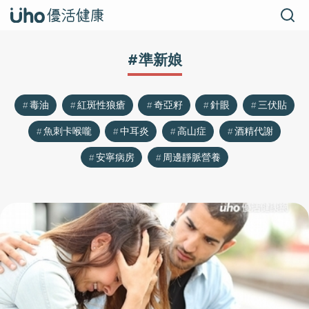
#準新娘
毒油
紅斑性狼瘡
奇亞籽
針眼
三伏貼
魚刺卡喉嚨
中耳炎
高山症
酒精代謝
安寧病房
周邊靜脈營養