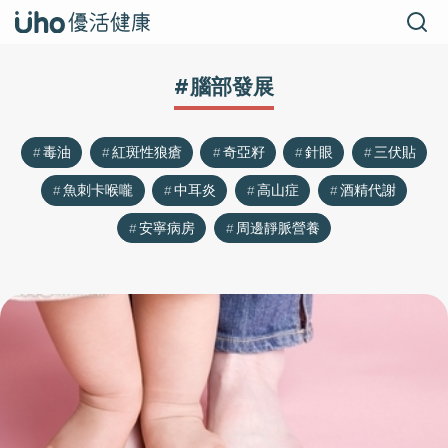
#腦部發展
毒油
紅斑性狼瘡
奇亞籽
針眼
三伏貼
魚刺卡喉嚨
中耳炎
高山症
酒精代謝
安寧病房
周邊靜脈營養