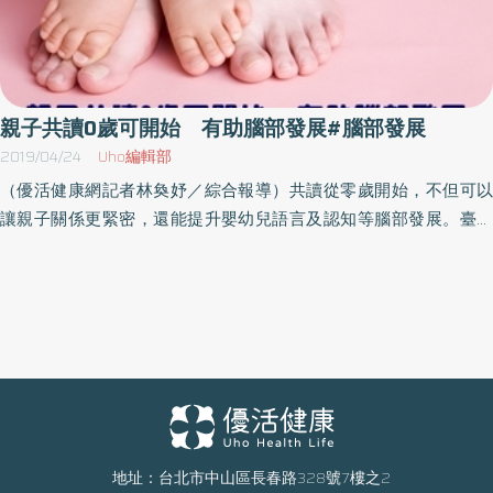
親子共讀0歲可開始 有助腦部發展#腦部發展
2019/04/24
Uho編輯部
（優活健康網記者林奐妤／綜合報導）共讀從零歲開始，不但可以
讓親子關係更緊密，還能提升嬰幼兒語言及認知等腦部發展。臺中
慈濟醫院小兒科主任李敏駿表示，小朋友越早開始接觸閱讀，對語
言及文字的理解與運用能力就會越好，有助於腦部發展。而且國內
外研究也指出小朋友養成閱讀習慣後，性格比較穩定，專注力也會
更好。剛出生的孩子也可共讀 培養溫馨互動時間推動親子共讀，
常遇到父母疑問孩子才剛出生能理解嗎？李敏駿主任解釋，一開始
共讀只是要讓寶寶瞭解這是一段有趣且溫馨的互動時間，多做幾次
寶寶就會很喜歡。部分爸媽擔心手邊沒有適合孩子的書，是否就不
能共讀？李敏駿主任表示，親子共讀沒有嚴格要求一定要用什麼
書，就算隨手可得的賣場廣告單張，爸媽也可以指著廣告紙上的水
地址：台北市中山區長春路328號7樓之2