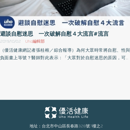
避談自慰迷思 一次破解自慰４大流言#流言
2019/10/02
Uho編輯部
（優活健康網記者張桂榕／綜合報導）為何大眾時常將自慰、性與
負面畫上等號？醫師對此表示：「大眾對於自慰迷思的原因，可能
來自社會不談、學校也不曾教導，首次自慰體驗基本以自我探索或
是上網查詢資訊為主，過程中有許多口耳相傳的錯誤觀念，導致大
家對於自慰有許多誤解。」根據全球自慰大調查，台灣社會談性風
氣雖逐步健康，但數據中也顯示台灣人僅有28%於求學階段學習過
自慰教材。泌尿科張孟霖醫師破解坊間及診間常見的自慰謠言，同
步也將揭露在家庭、學校不敢大方談的「自慰冷知識」，盼教導大
家正確的性觀念，讓性事更加完美！自慰謠言追追追！醫生揭密自
慰流言民間有許多以訛傳訛的錯誤觀念流傳，特此整理出自慰常見
的迷思，並邀請醫師實際解答，為消費者破解自慰謠言。流言一：
地址：台北市中山區長春路328號7樓之2