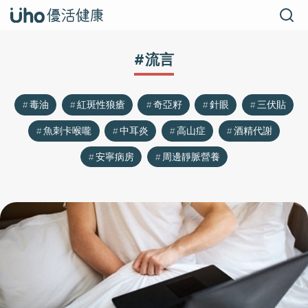
#流言
毒油
紅斑性狼瘡
奇亞籽
針眼
三伏貼
魚刺卡喉嚨
中耳炎
高山症
酒精代謝
安寧病房
周邊靜脈營養