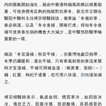
內的陽氣開始滋生，藉由中藥適時煽風助燃以積蓄能
量，可使身體有足夠的熱能對抗寒冬。
新北市立聯合
醫院中醫科主任傅宗楷醫師說，傷寒論「冬傷於寒，
春必病溫」以及「冬令進補，開春打虎」得知冬令進
補可使來春生病的機會大大減少，是中醫預防醫學極
重要的一環。
雖說「冬宜溫補；秋宜平補」，但臺灣地處亞熱帶，
冬季仍屬暖和，適合平補。只有寒風刺骨的寒流來襲
時才宜溫補。平補可用補血湯：1兩黃耆、當歸2～3
錢，紅棗、枸杞子適量，也可用八珍湯、
四物
湯加減
之。
傅宗楷醫師表示，氣虛血弱、體質寒冷，如四肢冰
冷、倦怠乏力、脘腹冷痛、肢節酸痛、容易感冒的