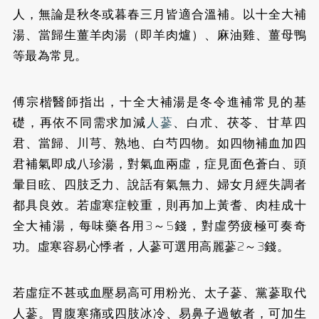
人，無論是秋冬或暮春三月皆適合溫補。以十全大補
湯、當歸生薑羊肉湯（即羊肉爐）、麻油雞、薑母鴨
等最為常見。
傅宗楷醫師指出，十全大補湯是冬令進補常見的基
礎，再依不同需求加減
人蔘
、白朮、茯苓、甘草四
君、當歸、川芎、熟地、白芍四物。如四物補血加四
君補氣即成八珍湯，對氣血兩虛，症見面色蒼白、頭
暈目眩、四肢乏力、說話有氣無力、婦女月經失調者
都具良效。若虛寒症較重，則再加上黃耆、肉桂成十
全大補湯，每味藥各用3～5錢，對虛勞疲極可奏奇
功。虛寒容易心悸者，人蔘可選用高麗蔘2～3錢。
若虛症不甚或血壓易高可用粉光、太子蔘、黨蔘取代
人蔘。胃腹寒痛或四肢冰冷、易鼻子過敏者，可加生