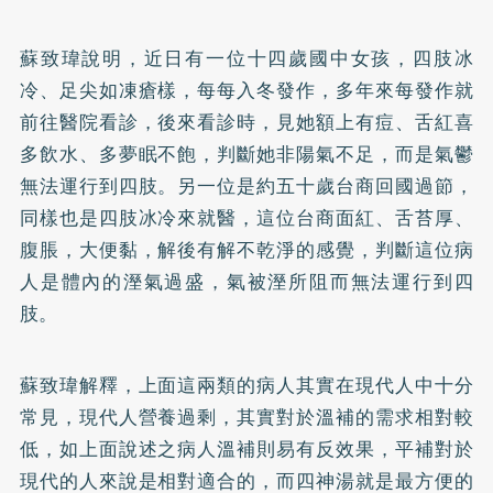
蘇致瑋說明，近日有一位十四歲國中女孩，四肢冰
冷、足尖如凍瘡樣，每每入冬發作，多年來每發作就
前往醫院看診，後來看診時，見她額上有痘、舌紅喜
多飲水、多夢眠不飽，判斷她非陽氣不足，而是氣鬱
無法運行到四肢。另一位是約五十歲台商回國過節，
同樣也是四肢冰冷來就醫，這位台商面紅、舌苔厚、
腹脹，大便黏，解後有解不乾淨的感覺，判斷這位病
人是體內的溼氣過盛，氣被溼所阻而無法運行到四
肢。
蘇致瑋解釋，上面這兩類的病人其實在現代人中十分
常見，現代人營養過剩，其實對於溫補的需求相對較
低，如上面說述之病人溫補則易有反效果，平補對於
現代的人來說是相對適合的，而四神湯就是最方便的