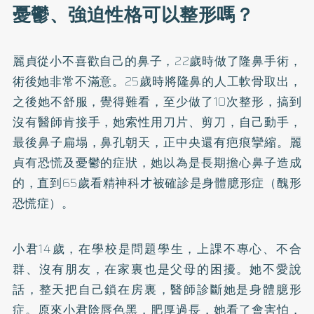
憂鬱、強迫性格可以整形嗎？
麗貞從小不喜歡自己的鼻子，22歲時做了隆鼻手術，
術後她非常不滿意。25歲時將隆鼻的人工軟骨取出，
之後她不舒服，覺得難看，至少做了10次整形，搞到
沒有醫師肯接手，她索性用刀片、剪刀，自己動手，
最後鼻子扁塌，鼻孔朝天，正中央還有疤痕攣縮。麗
貞有恐慌及憂鬱的症狀，她以為是長期擔心鼻子造成
的，直到65歲看精神科才被確診是身體臆形症（醜形
恐慌症）。
小君14歲，在學校是問題學生，上課不專心、不合
群、沒有朋友，在家裏也是父母的困擾。她不愛說
話，整天把自己鎖在房裏，醫師診斷她是身體臆形
症。原來小君陰唇色黑，肥厚過長，她看了會害怕，