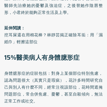
醫師先治療她的憂鬱及強迫症，之後替她作陰唇整
形，小君終於能夠正常生活及上學。
延伸閱讀：
挖耳屎還在用棉花棒？林靜芸揭正確除耳垢：用「濕
紙巾」輕擦這部位
15%醫美病人有身體臆形症
身體臆形症的症狀包括：對身上某個部位特別焦慮，
認為問題很大（其實只是瑕疵），花許多時間研究自
己與別人有什麼不同，經常注視該部位，花時間遮掩
問題部位，常合併焦慮、憂鬱，甚至自殺傾向，無法
正常工作或社交。