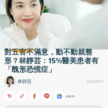
對五官不滿意，動不動就整
形？林靜芸：15%醫美患者有
「醜形恐慌症」
林靜芸
2025/4/11
追蹤訂閱