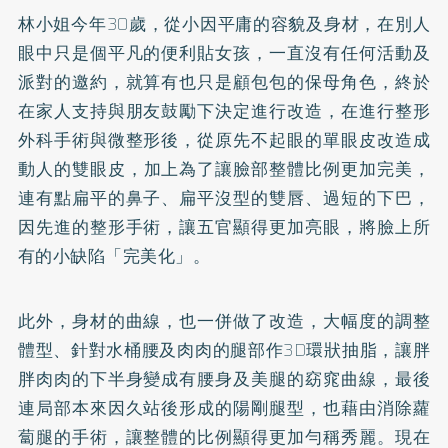
林小姐今年30歲，從小因平庸的容貌及身材，在別人
眼中只是個平凡的便利貼女孩，一直沒有任何活動及
派對的邀約，就算有也只是顧包包的保母角色，終於
在家人支持與朋友鼓勵下決定進行改造，在進行整形
外科手術與微整形後，從原先不起眼的單眼皮改造成
動人的
雙眼皮
，加上為了讓臉部整體比例更加完美，
連有點扁平的鼻子、扁平沒型的雙唇、過短的下巴，
因先進的整形手術，讓五官顯得更加亮眼，將臉上所
有的小缺陷「完美化」。
此外，身材的曲線，也一併做了改造，大幅度的調整
體型、針對水桶腰及肉肉的腿部作3D環狀抽脂，讓胖
胖肉肉的下半身變成有腰身及美腿的窈窕曲線，最後
連局部本來因久站後形成的陽剛腿型，也藉由消除蘿
蔔腿的手術，讓整體的比例顯得更加勻稱秀麗。現在