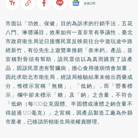
追蹤訂閱
市面以「功效、保健」目的為訴求的行銷手法，五花
八門、琳瑯滿目，效果如何一直非常有爭議性，臺北
市政府衛生局近日接獲民眾反映前往台中遊玩途中路
經新竹，有位先生上遊覽車推銷「奈米
鈣
」產品，並
宣稱對骨頭有幫助，該民眾信以為真而購買了該產
品，因該民眾患有
腎臟病
，擔心食用後病情會加重，
因此求助北市衛生局，經該局檢驗結果未檢出西藥成
分，惟標示宣稱「無糖」、「低鈉」，而「營養標
示」欄中卻未標示「糖」及「鈉」之含量，不符合
「低鈉（每100公克固體、半固體或液體之鈉含量不
得超過120毫克）」之宣稱，因產品製造工廠為外縣
市業者，已移請所轄衛生局依權責辦理。