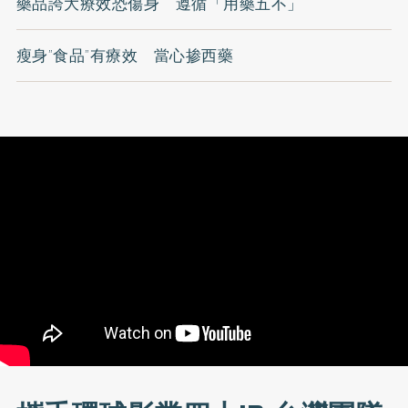
藥品誇大療效恐傷身 遵循「用藥五不」
瘦身”食品”有療效 當心掺西藥