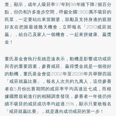
查」顯示，成年人吸菸率97年到98年雖下降2個百分
點，但仍有許多進步空間，呼籲全國1,900萬不吸菸的
民眾，一定要站出來當雞婆，鼓勵及支持身邊的親朋
好友在把握最後幾天機會，立即報名「2010戒菸就
贏」，給自己及家人一個機會，一起來拼健康、贏獎
金！
董氏基金會執行長姚思遠表示，動機是影響成功戒菸
與否的重要因素，參賽戒菸、贏得獎金就是一個很好
的動機，董氏基金會從2002年至2008年共舉辦四屆
「戒菸就贏比賽」，報名人次共約九萬人，這些參賽
者在5月份比賽期間的戒菸率平均高達近七成，而根
據國際規範進行的相關調查發現，參賽者一年後仍持
續不吸菸的戒菸成功率均超過35%，顯示只要敢報名
「戒菸就贏比賽」，就是邁向成功戒菸的第一步！