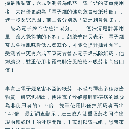
據最新調查，六成受測者為紙菸、電子煙的雙重使用
者。大部份更認為「電子煙的健康危害較紙菸低」，
進一步探究原因，前三名分別為「缺乏刺鼻氣味」、
「認為電子煙不含焦油成分」、「無法清楚計算用
量，讓人覺得抽的不多」。顏啟華部長表示，電子煙
常以各種風味降低民眾戒心，可能會提升抽菸頻率。
受測者中更有六成五吸菸者曾以電子煙戒除紙菸，他
繼續說，雙重使用者罹患肺癌風險較不吸菸者高出四
倍！
事實上電子煙危害不亞於紙菸，不僅會釋出多種致癌
物質，研究也指出，使用電子煙罹患肺部疾病的風險
為非使用者的4.36倍，雙重使用比僅抽紙菸者高出
1.47倍！最新調查顯示，達三成八雙重吸菸者同時出
現兩種或以上的健康問題，千萬別以電戒紙，恐帶來