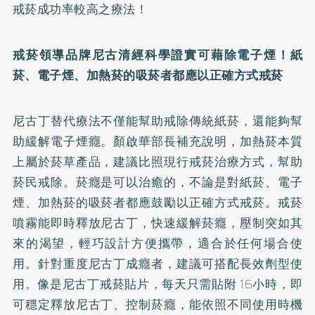
戒菸成功率較高之療法！
戒菸領導品牌尼古清經科學證實可藉除電子煙！紙
菸、電子煙、加熱菸的吸菸者都應以正確方式戒菸
尼古丁替代療法不僅能幫助戒除傳統紙菸，還能夠幫
助緩解電子煙癮。顏啟華部長補充說明，加熱菸本質
上屬於菸草產品，建議比照現行戒菸治療方式，幫助
菸民戒除。菸癮是可以治癒的，不論是對紙菸、電子
煙、加熱菸的吸菸者都應鼓勵以正確方式戒菸。戒菸
噴霧能即時釋放尼古丁，快速緩解菸癮，壓制突如其
來的渴望，輕巧設計方便攜帶，適合於任何場合使
用。針對重度尼古丁成癮者，建議可搭配長效劑型使
用。像是尼古丁戒菸貼片，每天只需貼附 16小時，即
可穩定釋放尼古丁、控制菸癮，能依照不同使用時機