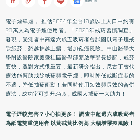
追蹤訂閱
電子煙肆虐， 推估2024年全台18歲以上人口中約有
20萬人為電子煙使用者。「2025年戒菸習慣調查」
發現，受測者中高達六成五吸菸者曾試圖以電子煙戒
除紙菸，恐越抽越上癮，增加罹癌風險。中山醫學大
學附設醫院家庭暨社區醫學部顏啟華部長提醒，戒菸
要快，選對方式很重要，最新研究指出，尼古丁替代
療法能幫助戒除紙菸與電子煙，即時降低戒斷症狀的
不適，降低抽菸衝動！若同時使用短效與長效的合併
療法，成功率可提升34%，成國人戒菸一大助力！
電子煙較無害？小心抽更多！
調查中超過六成吸菸者
為紙電雙重使用者 以菸戒菸比例高 大幅增罹癌風險！