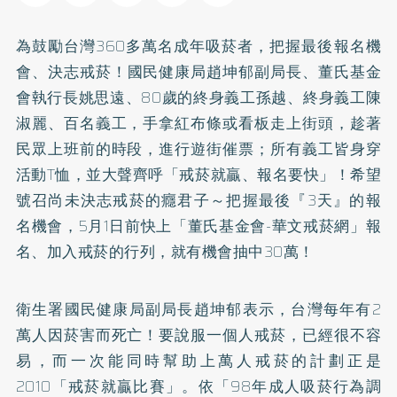
為鼓勵台灣360多萬名成年吸菸者，把握最後報名機
會、決志
戒菸
！國民健康局趙坤郁副局長、董氏基金
會執行長姚思遠、80歲的終身義工孫越、終身義工陳
淑麗、百名義工，手拿紅布條或看板走上街頭，趁著
民眾上班前的時段，進行遊街催票；所有義工皆身穿
活動T恤，並大聲齊呼「戒菸就贏、報名要快」！希望
號召尚未決志戒菸的癮君子～把握最後『3天』的報
名機會，5月1日前快上「董氏基金會-華文戒菸網」報
名、加入戒菸的行列，就有機會抽中30萬！
衛生署國民健康局副局長趙坤郁表示，台灣每年有2
萬人因菸害而死亡！要說服一個人戒菸，已經很不容
易，而一次能同時幫助上萬人戒菸的計劃正是
2010「戒菸就贏比賽」。依「98年成人吸菸行為調