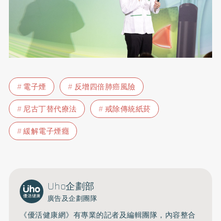
電子煙
反增四倍肺癌風險
尼古丁替代療法
戒除傳統紙菸
緩解電子煙癮
Uho企劃部
廣告及企劃團隊
《優活健康網》有專業的記者及編輯團隊，內容整合