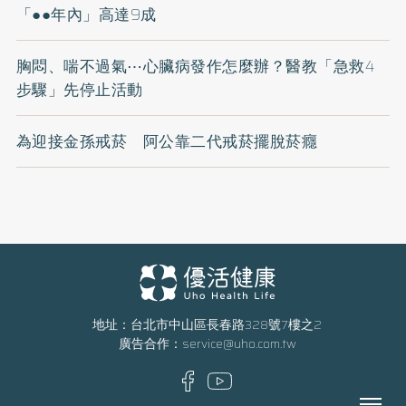
「●●年內」高達9成
胸悶、喘不過氣⋯心臟病發作怎麼辦？醫教「急救4
步驟」先停止活動
為迎接金孫戒菸 阿公靠二代戒菸擺脫菸癮
地址：台北市中山區長春路328號7樓之2
廣告合作：
service@uho.com.tw
Menu