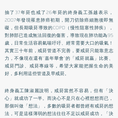
抽了37年菸也戒了26年菸的終身義工孫越表示，
2007年發現罹患
肺癌
初期，開刀切除癌細胞後即無
礙，但長期吸菸導致的
COPD
（慢性阻塞性肺疾），
對肺部已造成無法回復的傷害，導致現在肺功能為95
歲，日常生活容易
氣喘
吁吁、經常需要大口的吸氣！
其實三十年前，戒菸管道不完善，要戒菸只能靠意志
力，不像現在還有”嘉年華會”的「戒菸就贏」比賽、
戒菸門診、戒菸專線等，希望大家能把握生命的美
好，多利用這些管道及早戒菸。
終身義工陳淑麗說明，戒菸當然不容易，但有「決
心」就成功了一半。而決心不是只在心裡想想而已，
那個叫做「想法」，多數的吸菸者都曾經有戒菸的想
法，可是這樣薄弱的想法往往不足以戒菸成功，「決