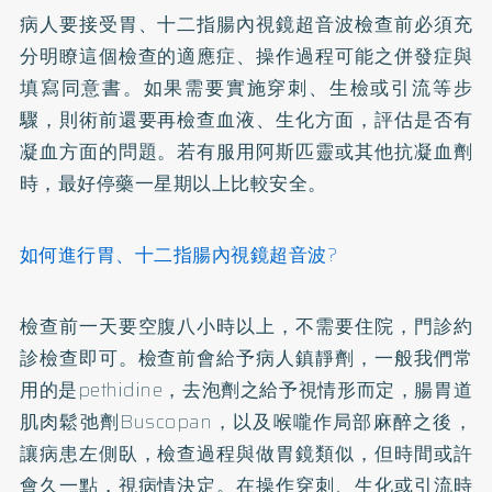
病人要接受胃、十二指腸內視鏡超音波檢查前必須充
分明瞭這個檢查的適應症、操作過程可能之併發症與
填寫同意書。如果需要實施穿刺、生檢或引流等步
驟，則術前還要再檢查血液、生化方面，評估是否有
凝血方面的問題。若有服用阿斯匹靈或其他抗凝血劑
時，最好停藥一星期以上比較安全。
如何進行胃、十二指腸內視鏡超音波?
檢查前一天要空腹八小時以上，不需要住院，門診約
診檢查即可。檢查前會給予病人鎮靜劑，一般我們常
用的是pethidine，去泡劑之給予視情形而定，腸胃道
肌肉鬆弛劑Buscopan，以及喉嚨作局部麻醉之後，
讓病患左側臥，檢查過程與做胃鏡類似，但時間或許
會久一點，視病情決定。在操作穿刺、生化或引流時