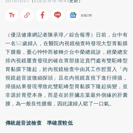
2013/12/27（2022/3/15 18:43更新）
追蹤訂閱
（優活健康網記者陳承璋／綜合報導）日前，台中有
一名52歲婦人，在醫院內視鏡檢查時發現大型胃黏膜
下腫瘤，憂心忡忡而被轉介台中榮總就診，經榮總安
排內視鏡覆查發現的確在胃部接近賁門處有雙駝峰型
胃黏膜下隆起，於內視鏡檢查中由其工作腔置入「內
視鏡超音波微細探頭」且在內視鏡直視下進行掃描，
掃描結果發現導致此雙駝峰型胃黏膜下隆起病變，並
非源於胃壁本身，而是在於肝臟左葉最外側緣的肝囊
腫，為一般良性腫瘤，因此讓婦人鬆了一口氣。
傳統超音波檢查 準確度較低