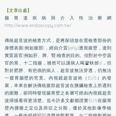
【文章出處】
腸胃道疾病與介入性治療網
http://www.endoscopy.com.tw/
傳統超音波的檢查方式，是將探頭放在需檢查部份的
身體表面(例如腹部)，經由介質(jelly)透視腹壁，達到
實質器官(例如肝、脾、腎)檢查的目的。但對於中空器
官的胃、十二指腸，雖然可以讓病人喝籊蚗邠d，但
對於
肥胖
、有疤痕的病人，超音波無法穿透，仍無法
一窺胃腸壁的究竟。內視鏡超音波術（EUS）的發
展，本來在解決傳統腹部超音波在胰臟檢查上所遇到
的困難，卻同時發現腸胃壁之各層可經由內視鏡超音
波掃描看得更清楚。迄今許多文獻都證實EUS在腸胃
壁內腫瘤之定位及癌症之分期，優於其他影像學檢
查。一般內視鏡可以清楚地觀察胃、十二指腸黏膜的