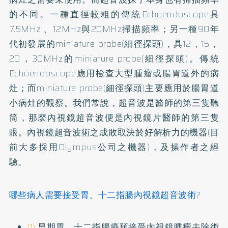
的不同。一種直徑較粗的傳統Echoendoscope具
7.5MHz 、12MHz與20MHz掃描頻率；另一種90年
代初發展的miniature probe(細徑探頭)，具12，15，
20，30MHz的miniature probe(細徑探頭)。傳統
Echoendoscope應用檢查大型腫瘤或腸胃道外的病
灶；而miniature probe(細徑探頭)主要應用於腸胃道
小病灶的觀察。我們常說，超音波是醫師的第三隻聽
筒，那麼內視鏡超音波便是內視鏡片醫師的第三隻
眼。內視鏡超音波術之成敗取決於好解析力的機器(目
前大多採用Olympus公司之機器)，及操作者之經
驗。
哪些病人需要接受胃、十二指腸內視鏡超音波術?
(1)
早期胃、十二指腸癌預接受內視鏡腫瘤去除術