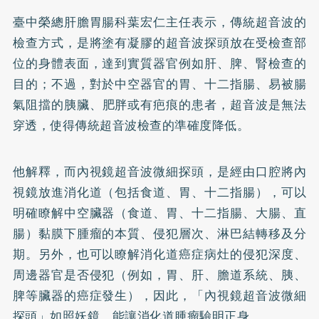
臺中榮總肝膽胃腸科葉宏仁主任表示，傳統超音波的
檢查方式，是將塗有凝膠的超音波探頭放在受檢查部
位的身體表面，達到實質器官例如肝、脾、腎檢查的
目的；不過，對於中空器官的胃、十二指腸、易被腸
氣阻擋的胰臟、
肥胖
或有疤痕的患者，超音波是無法
穿透，使得傳統超音波檢查的準確度降低。
他解釋，而內視鏡超音波微細探頭，是經由口腔將內
視鏡放進消化道（包括食道、胃、十二指腸），可以
明確瞭解中空臟器（食道、胃、十二指腸、大腸、直
腸）黏膜下腫瘤的本質、侵犯層次、淋巴結轉移及分
期。另外，也可以瞭解消化道癌症病灶的侵犯深度、
周邊器官是否侵犯（例如，胃、肝、膽道系統、胰、
脾等臟器的癌症發生），因此，「內視鏡超音波微細
探頭」如照妖鏡，能讓消化道腫瘤驗明正身。