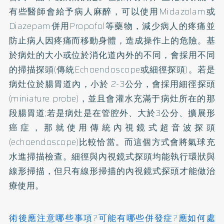
有些醫師會給予病人麻醉，可以使用Midazolam或
Diazepam併用Propofol等藥物，減少病人的疼痛並
防止病人因疼痛而移動身體，造成操作上的危險。基
於病灶的大小或位於消化道內外的不同，會採用不同
的掃描探頭(傳統Echoendoscope或細徑探頭)。若是
病灶位於腸胃道內，小於 2-3公分，會採用細徑探頭
(miniature probe)，並且會灌水充滿于病灶所在的那
段腸胃道;若是病灶是在管腔外、大於3公分、擴展形
癌症，那就使用傳統內視鏡式超音波探頭
(echoendoscope)比較恰當。而這個方式會將氣球充
水進掃描檢查。細徑與內視鏡式探頭均能執行環狀與
線形掃描，但只有線形掃描的內視鏡式探頭才能做治
療使用。
術後應注意哪些事項?可能有哪些併發症?應如何處