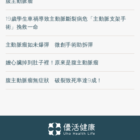
腹主動脈瘤
19歲學生車禍導致主動脈斷裂病危「主動脈支架手
術」挽救一命
主動脈瘤如未爆彈 微創手術助拆彈
嬤心臟掉到肚子裡！原來是腹主動脈瘤
腹主動脈瘤無症狀 破裂致死率達9成！