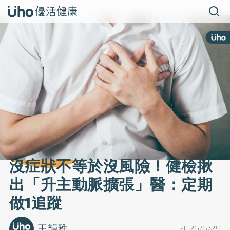
沒症狀不等於沒風險！健檢揪
出「升主動脈擴張」醫：定期
做1追蹤
王韻雅
2026/6/29