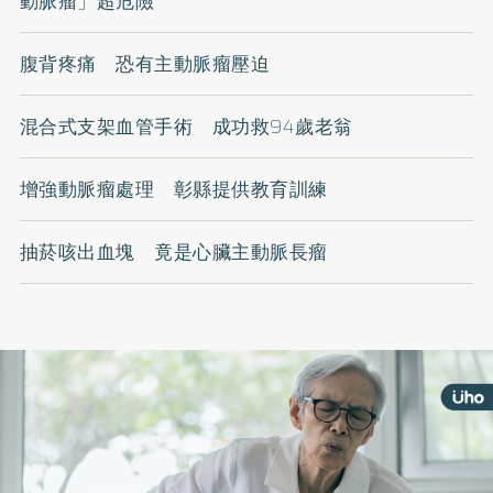
動脈瘤」超危險
腹背疼痛 恐有主動脈瘤壓迫
混合式支架血管手術 成功救94歲老翁
增強動脈瘤處理 彰縣提供教育訓練
抽菸咳出血塊 竟是心臟主動脈長瘤