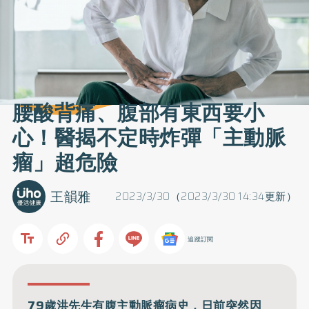
腰酸背痛、腹部有東西要小
心！醫揭不定時炸彈「主動脈
瘤」超危險
王韻雅
2023/3/30（2023/3/30 14:34更新）
追蹤訂閱
79歲洪先生有腹主動脈瘤病史，日前突然因