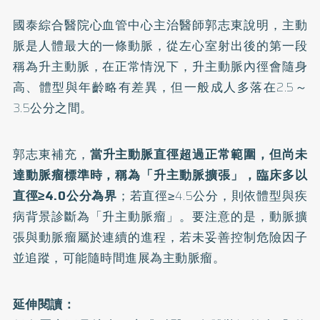
國泰綜合醫院心血管中心主治醫師郭志東說明，主動
脈是人體最大的一條動脈，從左心室射出後的第一段
稱為升主動脈，在正常情況下，升主動脈內徑會隨身
高、體型與年齡略有差異，但一般成人多落在2.5～
3.5公分之間。
郭志東補充，
當升主動脈直徑超過正常範圍，但尚未
達動脈瘤標準時，稱為「升主動脈擴張」，臨床多以
直徑≥4.0公分為界
；若直徑≥4.5公分，則依體型與疾
病背景診斷為「升主動脈瘤」。要注意的是，動脈擴
張與動脈瘤屬於連續的進程，若未妥善控制危險因子
並追蹤，可能隨時間進展為
主動脈瘤
。
延伸閱讀：