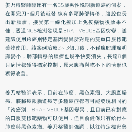
姜乃榕醫師臨床有一名65歲男性晚期膽道癌的個案，
在開完刀3個月後就發 線有多顆肺部轉移，腹腔也長
出新腫瘤，接受第一線化療加上免疫藥物後效果不
佳，透過NGS檢測發現是BRAF V600E基因突變，遂
建議使用跨癌別特定基因變異所對應的雙重口服標靶
藥物使用。該案例治療2～3個月後，不僅腹腔腫瘤明
顯變小，肺部轉移的腫瘤也幾乎快要消失，長達8個
月病情都獲得穩定控制，原來腹痛與吃不下的情形也
獲得改善。
姜乃榕醫師表示，目前在肺癌、黑色素瘤、大腸直腸
癌、胰臟癌跟膽道癌等多種癌症都有可能發現相同的
「跨癌別」BRAF V600E基因變異，且目前已有對應
的口服雙標靶藥物可以使用，但目前健保只有給付在
肺癌與黑色素瘤。姜乃榕醫師強調，以往特定標靶藥