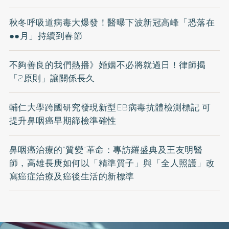
秋冬呼吸道病毒大爆發！醫曝下波新冠高峰「恐落在
●●月」持續到春節
不夠善良的我們熱播》婚姻不必將就過日！律師揭
「2原則」讓關係長久
輔仁大學跨國研究發現新型EB病毒抗體檢測標記 可
提升鼻咽癌早期篩檢準確性
鼻咽癌治療的”質變”革命：專訪羅盛典及王友明醫
師，高雄長庚如何以「精準質子」與「全人照護」改
寫癌症治療及癌後生活的新標準