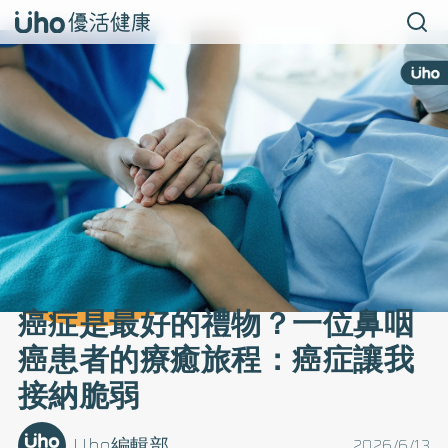
癌症是最好的禮物？一位鼻咽
癌患者的療癒旅程：癌症讓我
接納脆弱
Uho編輯部
2026/6/13