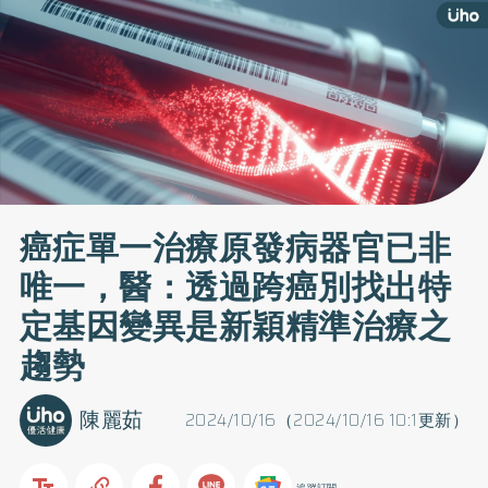
癌症單一治療原發病器官已非
唯一，醫：透過跨癌別找出特
定基因變異是新穎精準治療之
趨勢
陳麗茹
2024/10/16（2024/10/16 10:1更新）
追蹤訂閱