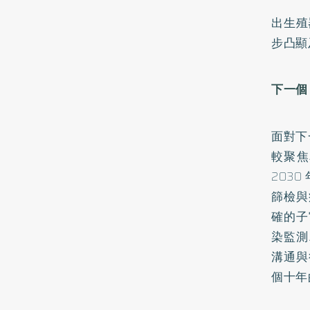
出生殖
步凸顯
下一個
面對下
較聚焦
203
篩檢與
確的子
染監測
溝通與
個十年