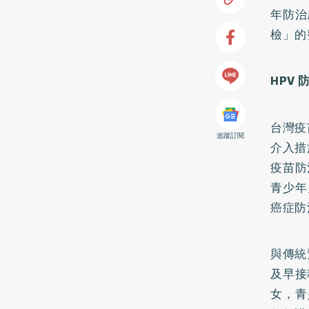
年防治
檢」的
HPV
台灣疫
追蹤訂閱
介入措
疫苗防
青少年
癌症防
與傳統
及早接
女，青