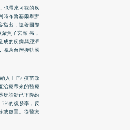
外，也帶來可觀的疾
利時布魯塞爾舉辦
內容指出，隨著國際
較聚焦子宮頸 癌，
造成的疾病與經濟
性，協助台灣接軌國
入 HPV 疫苗政
反覆治療帶來的醫療
器疣診斷已下降約
.3%的復發率，反
診或處置。從醫療