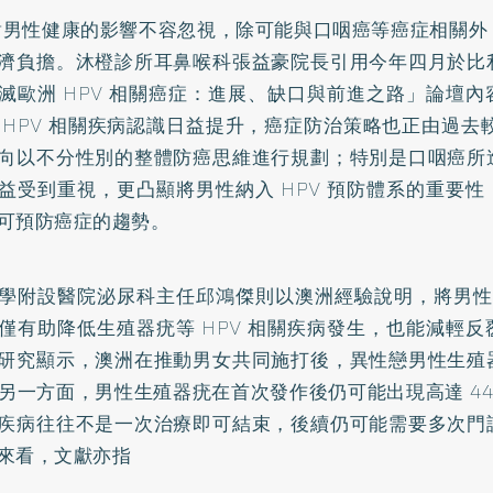
 對男性健康的影響不容忽視，除可能與口咽癌等癌症相關
濟負擔。沐橙診所耳鼻喉科張益豪院長引用今年四月於比
滅歐洲 HPV 相關癌症：進展、缺口與前進之路」論壇
 HPV 相關疾病認識日益提升，癌症防治策略也正由過去
向以不分性別的整體防癌思維進行規劃；特別是口咽癌所
益受到重視，更凸顯將男性納入 HPV 預防體系的重要
可預防癌症的趨勢。
學附設醫院泌尿科主任邱鴻傑則以澳洲經驗說明，將男性納
僅有助降低生殖器疣等 HPV 相關疾病發生，也能減輕
研究顯示，澳洲在推動男女共同施打後，異性戀男性生殖
；另一方面，男性生殖器疣在首次發作後仍可能出現高達 44
疾病往往不是一次治療即可結束，後續仍可能需要多次門
來看，文獻亦指