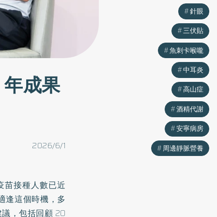
針眼
三伏貼
魚刺卡喉嚨
中耳炎
0 年成果
高山症
酒精代謝
安寧病房
2026/6/1
周邊靜脈營養
 疫苗接種人數已近
。適逢這個時機，多
議，包括回顧 20