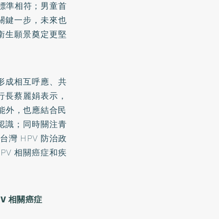
織標準相符；男童首
出關鍵一步，未來也
共衛生願景奠定更堅
策形成相互呼應、共
執行長蔡麗娟表示，
能外，也應結合民
的認識；同時關注青
灣 HPV 防治政
PV 相關癌症和疾
V 相關癌症