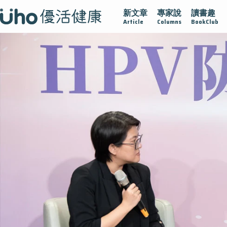
新文章
專家說
讀書趣
的未來視
認識攝護腺肥大
守護骨骼健康
達文西手術專欄
Article
Columns
BookClub