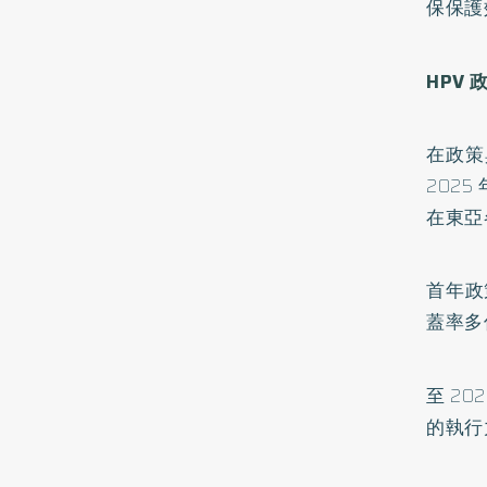
保保護
HPV
在政策
202
在東亞
首年政
蓋率多
至 2
的執行