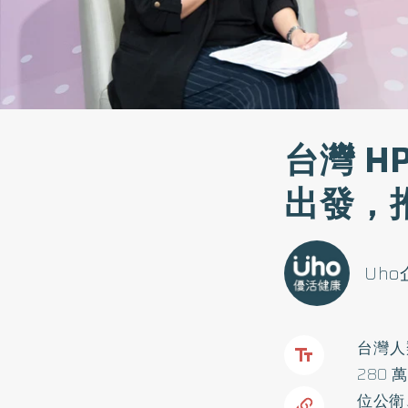
台灣 H
出發，推
Uh
台灣人
280
位公衛