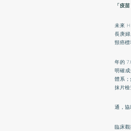
「疫苗
未來 
長庚婦
頸癌標準
年的 
明確成
體系；
抹片檢
通，協
臨床觀