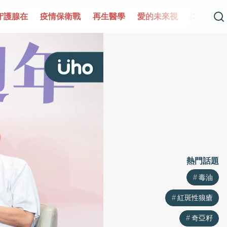
情保衛戰
再生醫學
愛的未來視
認識攝護腺肥大
守護
熱門話題
毒油
紅斑性狼瘡
奇亞籽