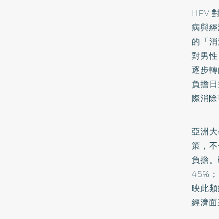
HPV
病與經
的「消
對男性
逐步轉
負擔日
際消除
亞洲大
策，不
負擔。
45%
映此類
經濟面