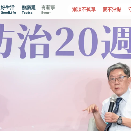
好生活
熱議題
有新事
2025植牙指南
漸凍不孤單
愛不沾黏
守護腺在
疫
GoodLife
Topics
Event