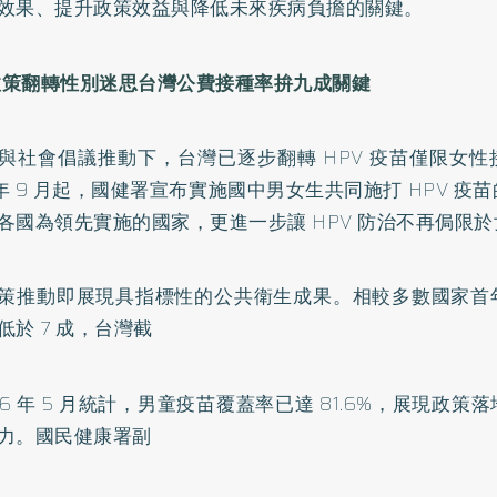
效果、提升政策效益與降低未來疾病負擔的關鍵。
 政策翻轉性別迷思台灣公費接種率拚九成關鍵
與社會倡議推動下，台灣已逐步翻轉 HPV 疫苗僅限女
5 年 9 月起，國健署宣布實施國中男女生共同施打 HPV 
各國為領先實施的國家，更進一步讓 HPV 防治不再侷限
策推動即展現具指標性的公共衛生成果。相較多數國家首
低於 7 成，台灣截
026 年 5 月統計，男童疫苗覆蓋率已達 81.6%，展現政
力。國民健康署副