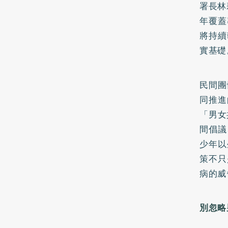
署長林
年覆蓋
將持續
實基礎
民間團
同推進
「男女
間倡議
少年以
策不只
病的威
別忽略