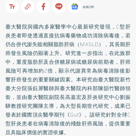
追蹤訂閱
臺大醫院與國內多家醫學中心最新研究發現，C型肝
炎患者即使透過直接抗病毒藥物成功清除病毒後，若
仍合併代謝失能相關脂肪肝病（MASLD），其長期肝
癌發生風險仍顯著上升。研究進一步指出，在此族群
中，重度脂肪肝及合併糖尿病或糖尿病前期者，肝癌
風險可再增加約2倍，顯示代謝異常為病毒清除後影
響肝癌發生的重要關鍵因素。本研究由臺大醫院新竹
臺大分院張鈺屏醫師與臺大醫院內科部陳韻竹醫師領
銜，並由臺大醫院副院長高嘉宏及肝炎研究中心劉振
驊教授研究團隊主導，為大型長期世代研究，成果已
發表於國際頂尖醫學期刊《Gut》。該研究針對全球C
型肝炎患者在病毒清除後的殘餘肝癌風險，提供重要
且具臨床價值的實證依據。