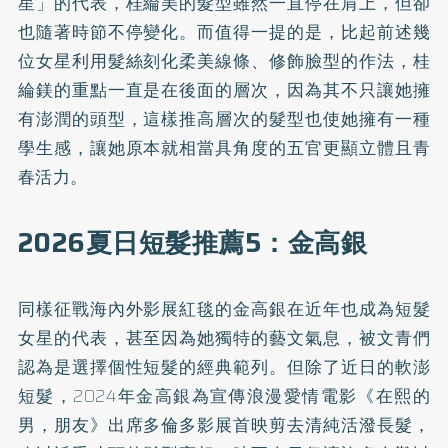
星」的代表，桂綸美的髮型雖然一直停在肩上，但卻
也隨著時節不停變化。而值得一提的是，比起前述幾
位女星利用髮絲刻化柔美線條、修飾臉型的作法，桂
綸鎂的重點一直是在後面的層次，因為其不只讓她擁
有澎潤的頭型，這樣推高層次的髮型也使她擁有一種
學生感，讓她原本就相當具角度的五官更顯立體且青
春活力。
2026夏日短髮推薦5：金高銀
同樣征戰海內外影展紅毯的金高銀在近年也成為短髮
女星的代表，甚至因為她獨特的藝文氣息，被文青們
認為是選擇個性短髮的經典範列。但除了近日的軟澎
短髮，2024年金高銀為宣傳浪漫愛情電影《在熙的
男，朋友》出席多倫多影展首映剪去清純活潑長髮，