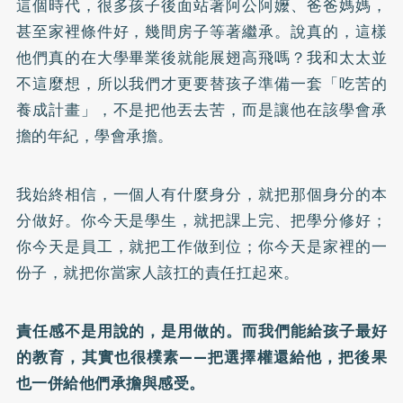
這個時代，很多孩子後面站著阿公阿嬤、爸爸媽媽，
甚至家裡條件好，幾間房子等著繼承。說真的，這樣
他們真的在大學畢業後就能展翅高飛嗎？我和太太並
不這麼想，所以我們才更要替孩子準備一套「吃苦的
養成計畫」，不是把他丟去苦，而是讓他在該學會承
擔的年紀，學會承擔。
我始終相信，一個人有什麼身分，就把那個身分的本
分做好。你今天是學生，就把課上完、把學分修好；
你今天是員工，就把工作做到位；你今天是家裡的一
份子，就把你當家人該扛的責任扛起來。
責任感不是用說的，是用做的。而我們能給孩子最好
的教育，其實也很樸素——把選擇權還給他，把後果
也一併給他們承擔與感受。