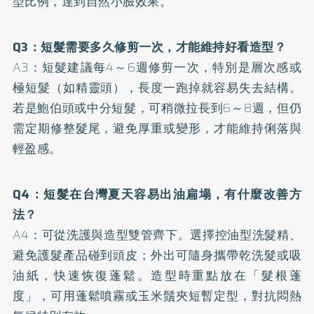
型比例，達到自然小臉效果。
Q3：短髮需要多久修剪一次，才能維持好看造型？
A3：短髮建議每4～6週修剪一次，特別是層次感或
極短髮（如精靈頭），長度一跑掉就容易失去結構。
若是鮑伯頭或中分短髮，可稍微拉長到6～8週，但仍
需定期修整髮尾，避免厚重或變形，才能維持俐落與
輕盈感。
Q4：短髮在台灣夏天容易出油扁塌，有什麼改善方
法？
A4：可從洗護與造型雙管齊下。選擇控油型洗髮精、
避免護髮產品碰到頭皮；外出可隨身攜帶乾洗髮或吸
油紙，快速恢復蓬鬆。造型時重點放在「髮根蓬
度」，可用蓬鬆噴霧或玉米鬚夾短暫定型，對抗悶熱