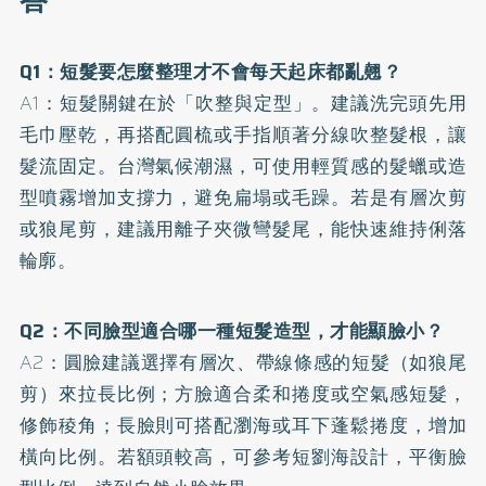
答
Q1：短髮要怎麼整理才不會每天起床都亂翹？
A1：短髮關鍵在於「吹整與定型」。建議洗完頭先用
毛巾壓乾，再搭配圓梳或手指順著分線吹整髮根，讓
髮流固定。台灣氣候潮濕，可使用輕質感的髮蠟或造
型噴霧增加支撐力，避免扁塌或毛躁。若是有層次剪
或狼尾剪，建議用離子夾微彎髮尾，能快速維持俐落
輪廓。
Q2：不同臉型適合哪一種短髮造型，才能顯臉小？
A2：圓臉建議選擇有層次、帶線條感的短髮（如狼尾
剪）來拉長比例；方臉適合柔和捲度或空氣感短髮，
修飾稜角；長臉則可搭配瀏海或耳下蓬鬆捲度，增加
橫向比例。若額頭較高，可參考短劉海設計，平衡臉