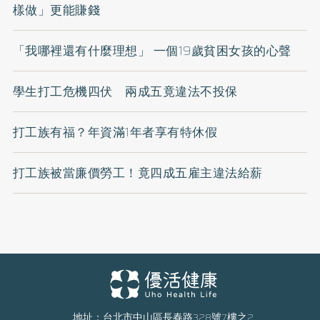
樣做」更能賺錢
「我哪裡還有什麼理想」 一個19歲貧困女孩的心聲
學生打工危機四伏 兩成五竟違法不投保
打工族有福？年資滿1年者享有特休假
打工族被當廉價勞工！竟四成五雇主違法給薪
地址：台北市中山區長春路328號7樓之2