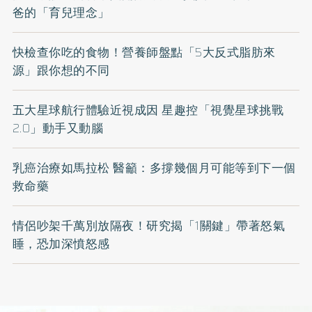
爸的「育兒理念」
快檢查你吃的食物！營養師盤點「5大反式脂肪來
源」跟你想的不同
五大星球航行體驗近視成因 星趣控「視覺星球挑戰
2.0」動手又動腦
乳癌治療如馬拉松 醫籲：多撐幾個月可能等到下一個
救命藥
情侶吵架千萬別放隔夜！研究揭「1關鍵」帶著怒氣
睡，恐加深憤怒感