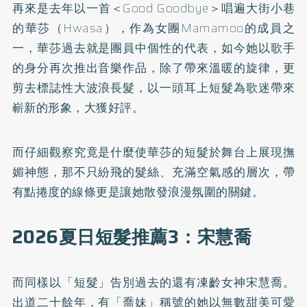
再來是去年以一首＜Good Goodbye＞唱遍大街小巷
的華莎（Hwasa），作為女團Mamamoo的成員之
一，華莎過去就是團員中個性的代表，如今她以歌手
的身分再次推出音樂作品，除了帶來溫暖的旋律，更
剪去標誌性大波浪長髮，以一頭耳上短髮為歌迷帶來
嶄新的形象，大獲好評。
而仔細觀察究竟是什麼使華莎的短髮於舞台上展現撫
媚神態，那不只紛飛的髮絲、充滿空氣感的層次，帶
有點捲度的線條更是讓她散發浪漫氛圍的關鍵。
2026夏日短髮推薦3：宋慧喬
而同樣以「短髮」告別過去的還有凍齡女神宋慧喬。
出道二十餘年，有「喬妹」稱號的她以無數甜美可愛