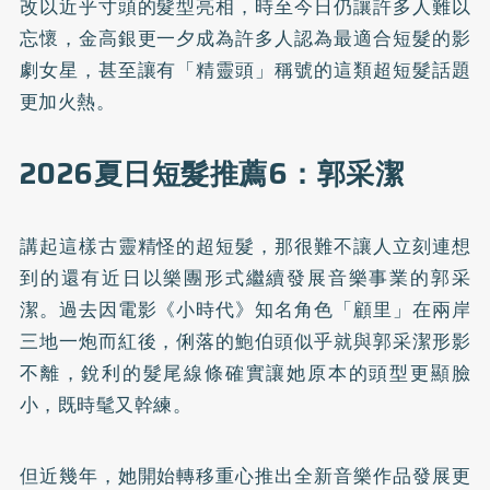
改以近乎寸頭的髮型亮相，時至今日仍讓許多人難以
忘懷，金高銀更一夕成為許多人認為最適合短髮的影
劇女星，甚至讓有「精靈頭」稱號的這類超短髮話題
更加火熱。
2026夏日短髮推薦6：郭采潔
講起這樣古靈精怪的超短髮，那很難不讓人立刻連想
到的還有近日以樂團形式繼續發展音樂事業的郭采
潔。過去因電影《小時代》知名角色「顧里」在兩岸
三地一炮而紅後，俐落的鮑伯頭似乎就與郭采潔形影
不離，銳利的髮尾線條確實讓她原本的頭型更顯臉
小，既時髦又幹練。
但近幾年，她開始轉移重心推出全新音樂作品發展更