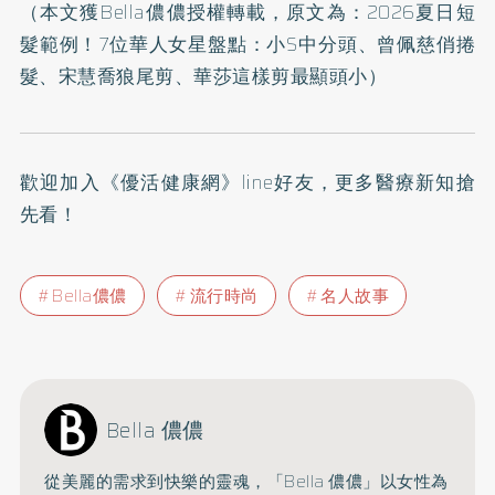
（本文獲Bella儂儂授權轉載，原文為：
2026夏日短
髮範例！7位華人女星盤點：小S中分頭、曾佩慈俏捲
髮、宋慧喬狼尾剪、華莎這樣剪最顯頭小
）
歡迎加入
《優活健康網》line好友
，更多醫療新知搶
先看！
Bella儂儂
流行時尚
名人故事
Bella 儂儂
從美麗的需求到快樂的靈魂，「Bella 儂儂」以女性為