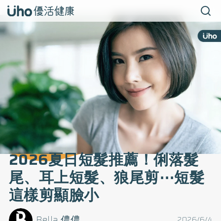
2026夏日短髮推薦！俐落髮
尾、耳上短髮、狼尾剪⋯短髮
這樣剪顯臉小
Bella 儂儂
2026/6/4