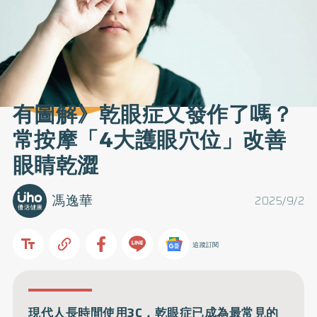
有圖解》乾眼症又發作了嗎？
常按摩「4大護眼穴位」改善
眼睛乾澀
馮逸華
2025/9/2
追蹤訂閱
現代人長時間使用3C，乾眼症已成為最常見的