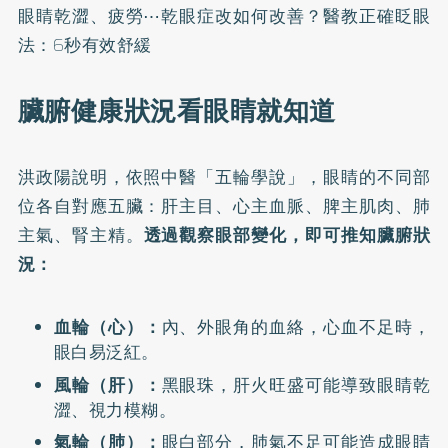
眼睛乾澀、疲勞⋯乾眼症改如何改善？醫教正確眨眼
法：6秒有效舒緩
臟腑健康狀況看眼睛就知道
洪政陽說明，依照中醫「五輪學說」，眼睛的不同部
位各自對應五臟：肝主目、心主血脈、脾主肌肉、肺
主氣、腎主精。
透過觀察眼部變化，即可推知臟腑狀
況：
血輪（心）：
內、外眼角的血絡，心血不足時，
眼白易泛紅。
風輪（肝）：
黑眼珠，肝火旺盛可能導致眼睛乾
澀、視力模糊。
氣輪（肺）：
眼白部分，肺氣不足可能造成眼睛