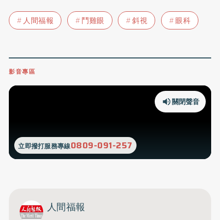
人間福報
鬥雞眼
斜視
眼科
影音專區
關閉聲音
0809-091-257
立即撥打服務專線
人間福報