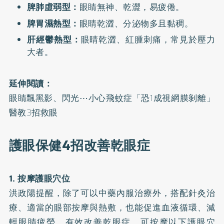
脾肺虛弱型：
眼睛無神、乾澀，易疲倦。
脾胃濕熱型：
眼睛乾澀、分泌物多且黏稠。
肝經鬱熱型：
眼睛乾澀、紅腫刺痛，常見於壓力
大者。
延伸閱讀：
眼睛飄黑影、閃光⋯小心飛蚊症「恐1成視網膜剝離」
醫教3招救眼
護眼保健4招改善乾眼症
1. 按摩護眼穴位
洪政陽提醒，除了可以中藥內服治療外，搭配針灸治
療、適當的眼部按摩與熱敷，也能促進血液循環、減
輕眼睛疲勞，有效改善乾眼症，可按摩以下護眼穴