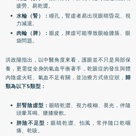
疲勞、易乾澀。
水輪（腎）：
瞳孔，腎虛者易出現眼睛昏花、視
力減退。
肉輪（脾）：
眼皮，脾虛可能導致眼瞼腫脹、眼
袋問題​。
洪政陽指出，以中醫角度來看，護眼並不只是局部保
養，更需從全身的氣血平衡著手，
乾眼症
的發生與體
內陰虛火旺、氣血不足有關，並治療方式依症狀，
歸
類為以下5類型：
肝腎陰虛型：
眼睛乾澀、視力模糊、畏光，伴隨
頭暈耳鳴、腰膝痠軟。
肺陰不足型：
眼睛乾澀、怕風，常伴隨口乾咽
痛、乾咳。