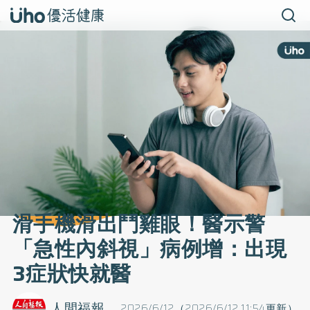
滑手機滑出鬥雞眼！醫示警
「急性內斜視」病例增：出現
3症狀快就醫
人間福報
2026/6/12（2026/6/12 11:54更新）