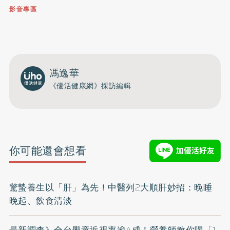
影音專區
0809-091-257
立即撥打服務專線
開啟聲音
馮逸華
《優活健康網》採訪編輯
你可能還會想看
驚蟄養生以「肝」為先！中醫列2大順肝妙招：晚睡
晚起、飲食清淡
最新調查》全台學童近視率逾4成！營養師教你喝「1