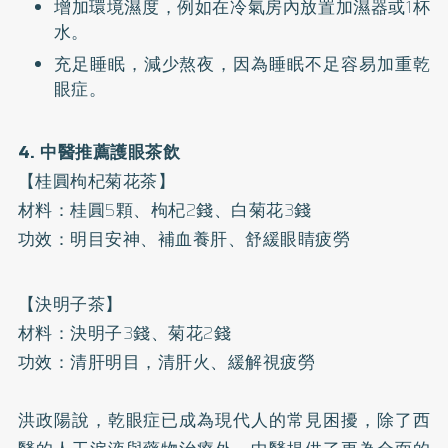
增加環境濕度，例如在冷氣房內放置加濕器或1杯
水。
充足睡眠，減少熬夜，因為睡眠不足容易加重乾
眼症​。
4. 中醫推薦護眼茶飲
【桂圓枸杞菊花茶】
材料：桂圓5顆、枸杞2錢、白菊花3錢
功效：明目安神、補血養肝、舒緩眼睛疲勞
【決明子茶】
材料：決明子3錢、菊花2錢
功效：清肝明目，清肝火、緩解視疲勞
洪政陽說，乾眼症已成為現代人的常見困擾，除了西