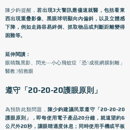
陳少鈞提醒，
若出現3大警訊應儘速就醫，包括看東
西出現重疊影像、黑眼球明顯向內偏斜，以及立體感
下降，例如走路容易絆倒、抓取物品或判斷距離變得
困難等。
延伸閱讀：
眼睛飄黑影、閃光⋯小心飛蚊症「恐1成視網膜剝離」
醫教3招救眼
遵守「20-20-20護眼原則」
為預防此類問題，
陳少鈞建議民眾遵守「20-20-20
護眼原則」，即每使用電子產品20分鐘，就遠望約6
公尺外20秒，讓眼睛適度休息；同時使用手機或平板