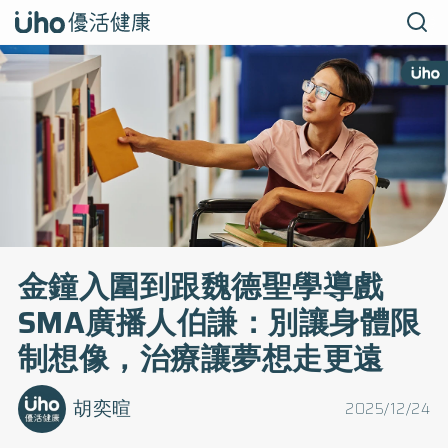
金鐘入圍到跟魏德聖學導戲
SMA廣播人伯謙：別讓身體限
制想像，治療讓夢想走更遠
胡奕暄
2025/12/24