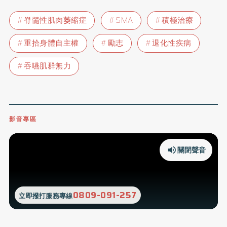
脊髓性肌肉萎縮症
SMA
積極治療
重拾身體自主權
勵志
退化性疾病
吞嚥肌群無力
影音專區
關閉聲音
0809-091-257
立即撥打服務專線