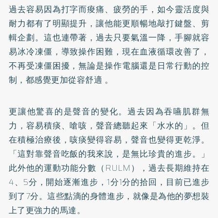
過去容易因為打字而痠痛、疲勞的手，如今靈活度與
耐力都有了明顯提升，讓他能更順暢地敲打鍵盤、剪
輯企劃。這也連帶著，過去只要氣溫一降，手腳就容
易冰冷凍僵，導致操作困難，現在血液循環改善了，
不再受凍僵困擾，無論是操作電腦還是日常行動的控
制，都感覺更加從容舒適 。
更讓他驚喜的是聲音的變化。過去因為吞嚥肌群無
力，容易積痰、嗆咳，聲音總聽起來「水水的」。但
在積極治療後，咳痰變得容易，聲音也變得更乾淨。
「這對靠聲音吃飯的我來說，是無比珍貴的進步。」
此外他的運動功能分數（RULM），過去長期維持在
4、5分，開始逐漸進步，1分1分的拾回，目前已進步
到了7分。這些點滴的身體進步，就像是為他的夢想裝
上了更強力的馬達。