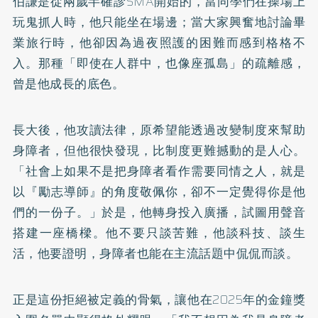
伯謙是從兩歲半確診SMA開始的，當同學們在操場上
玩鬼抓人時，他只能坐在場邊；當大家興奮地討論畢
業旅行時，他卻因為過夜照護的困難而感到格格不
入。那種「即使在人群中，也像座孤島」的疏離感，
曾是他成長的底色。
長大後，他攻讀法律，原希望能透過改變制度來幫助
身障者，但他很快發現，比制度更難撼動的是人心。
「社會上如果不是把身障者看作需要同情之人，就是
以『勵志導師』的角度敬佩你，卻不一定覺得你是他
們的一份子。」於是，他轉身投入廣播，試圖用聲音
搭建一座橋樑。他不要只談苦難，他談科技、談生
活，他要證明，身障者也能在主流話題中侃侃而談。
正是這份拒絕被定義的骨氣，讓他在2025年的金鐘獎