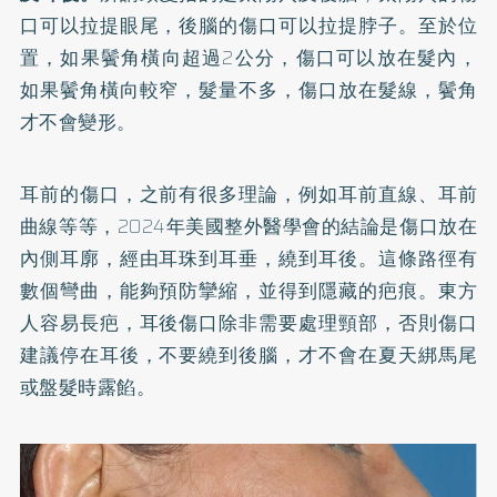
口可以拉提眼尾，後腦的傷口可以拉提脖子。至於位
置，如果鬢角橫向超過2公分，傷口可以放在髮內，
如果鬢角橫向較窄，髮量不多，傷口放在髮線，鬢角
才不會變形。
耳前的傷口，之前有很多理論，例如耳前直線、耳前
曲線等等，2024年美國整外醫學會的結論是傷口放在
內側耳廓，經由耳珠到耳垂，繞到耳後。這條路徑有
數個彎曲，能夠預防攣縮，並得到隱藏的疤痕。東方
人容易長疤，耳後傷口除非需要處理頸部，否則傷口
建議停在耳後，不要繞到後腦，才不會在夏天綁馬尾
或盤髮時露餡。