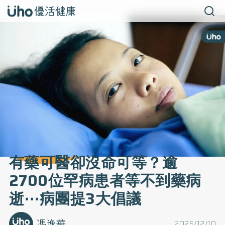
有藥可醫卻沒命可等？逾
2700位罕病患者等不到藥病
逝⋯病團提3大倡議
馮逸華
2025/12/10