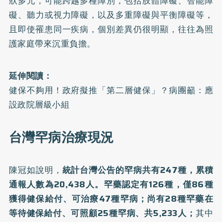
狀多元，可能跨越多種障別，包括肢體障礙、智能障
礙、聽力或視力障礙，以及多重障礙與平衡障礙等，
且即使罹患同一疾病，個別差異仍很明顯，往往為照
護家庭帶來沉重負擔。
延伸閱讀：
健保不夠用！政府擬推「第二層健保」？病團籲：應
設政院層級小組
台灣罕病治療現況
陳冠如說明，
統計台灣公告的罕病共有247種，累積
通報人數為20,438人。罕藥認定有126種，僅86種
獲得健保給付、可治療47種罕病；尚有28種罕藥在
等待健保給付、可照顧25種罕病、共5,233人；
其中