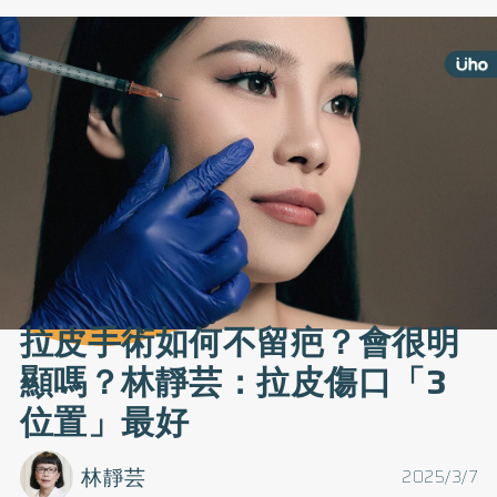
拉皮手術如何不留疤？會很明
顯嗎？林靜芸：拉皮傷口「3
位置」最好
林靜芸
2025/3/7