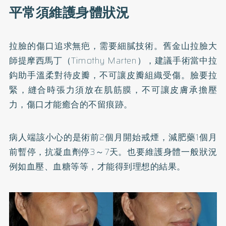
平常須維護身體狀況
拉臉的傷口追求無疤，需要細膩技術。舊金山拉臉大
師提摩西馬丁（Timothy Marten），建議手術當中拉
鈎助手溫柔對待皮瓣，不可讓皮瓣組織受傷。臉要拉
緊，縫合時張力須放在肌筋膜，不可讓皮膚承擔壓
力，傷口才能癒合的不留痕跡。
病人端該小心的是術前2個月開始戒煙，減肥藥1個月
前暫停，抗凝血劑停3～7天。也要維護身體一般狀況
例如血壓、血糖等等，才能得到理想的結果。