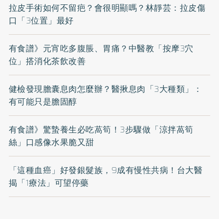
拉皮手術如何不留疤？會很明顯嗎？林靜芸：拉皮傷
口「3位置」最好
有食譜》元宵吃多腹脹、胃痛？中醫教「按摩3穴
位」搭消化茶飲改善
健檢發現膽囊息肉怎麼辦？醫揪息肉「3大種類」：
有可能只是膽固醇
有食譜》驚蟄養生必吃萵筍！3步驟做「涼拌萵筍
絲」口感像水果脆又甜
「這種血癌」好發銀髮族，9成有慢性共病！台大醫
揭「1療法」可望停藥