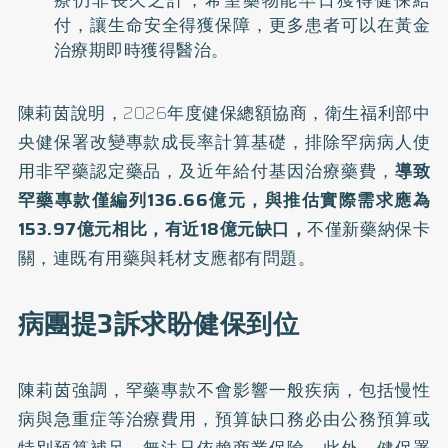
療仍非長久之計，希望藥物能早日獲得健保給
付，讓生命安全得獲保障，更多患者可以在黃金
治療期即時獲得醫治。
陳莉茵說明，2026年度健保總額協商，衛生福利部中
央健保署改變專款成長率計算基礎，排除罕病病人使
用非罕藥認定藥品，及近年給付基因治療藥費，
導致
罕藥專款僅編列136.66億元，與推估實際需求應為
153.97億元相比，有近18億元缺口，
不僅新藥納保卡
關，連既有用藥與耗材支應都有問題。
病團提3訴求盼健保到位
陳莉茵強調，罕藥專款不會影響一般疾病，包括慢性
病與急重症等治療費用，預算缺口務必由公務預算或