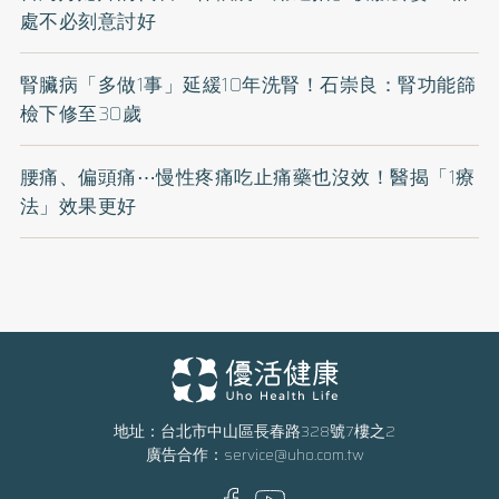
處不必刻意討好
腎臟病「多做1事」延緩10年洗腎！石崇良：腎功能篩
檢下修至30歲
腰痛、偏頭痛⋯慢性疼痛吃止痛藥也沒效！醫揭「1療
法」效果更好
地址：台北市中山區長春路328號7樓之2
廣告合作：
service@uho.com.tw