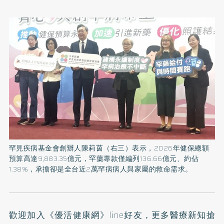
罕見疾病基金會創辦人陳莉茵（右三）表示，2026年健保總額
預算高達9,883.35億元，罕藥專款僅編列136.66億元、約佔
1.38%，承擔卻是全台近2萬罕病病人與家屬的救命需求。
歡迎加入
《優活健康網》line好友
，更多醫療新知搶