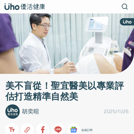
美不盲從！聖宜醫美以專業評
估打造精準自然美
胡奕暄
2025/11/26
追蹤訂閱