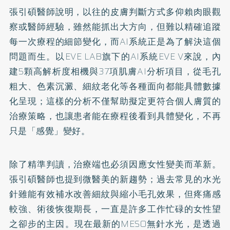
張引碩醫師說明，以往的皮膚判斷方式多仰賴肉眼觀
察或醫師經驗，雖然能抓出大方向，但難以精確追蹤
每一次療程的細節變化，而AI系統正是為了解決這個
問題而生。以EVE LAB旗下的AI系統EVE V來說，內
建5顆高解析度相機與37項肌膚AI分析項目，從毛孔
粗大、色素沉澱、細紋老化等各種面向都能具體數據
化呈現；這樣的分析不僅幫助擬定更符合個人膚質的
治療策略，也讓患者能在療程後看到具體變化，不再
只是「感覺」變好。
除了精準判讀，治療端也必須因應女性變美而革新。
張引碩醫師也提到微醫美的新趨勢；過去常見的水光
針雖能有效補水改善細紋與縮小毛孔效果，但疼痛感
較強、術後恢復期長，一直是許多工作忙碌的女性望
之卻步的主因。現在最新的MESO無針水光，是透過