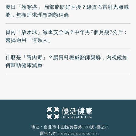
夏日「熱穿搭」 局部脂肪好困擾？綠寶石雷射光雕減
脂，無痛追求理想體態線條
胃內「放水球」減重安全嗎？中年男2個月瘦7公斤：
醫揭適用「這類人」
什麼是「胃肉毒」？腸胃科權威醫師親解，內視鏡如
何幫助健康減重
地址：台北市中山區長春路328號7樓之2
廣告合作：
service@uho.com.tw