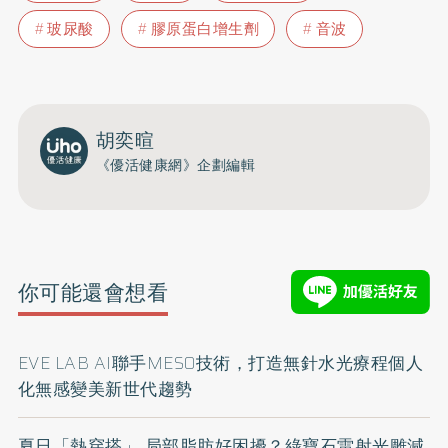
玻尿酸
膠原蛋白增生劑
音波
胡奕暄
《優活健康網》企劃編輯
你可能還會想看
EVE LAB AI聯手MESO技術，打造無針水光療程個人
化無感變美新世代趨勢
夏日「熱穿搭」 局部脂肪好困擾？綠寶石雷射光雕減