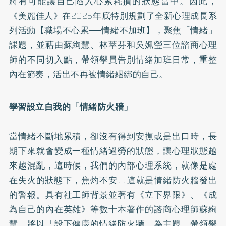
將有可能讓自己陷入心累耗損的狀態當中。因此，
《美麗佳人》在2025年底特別規劃了全新心理成長系
列活動
【職場不心累──情緒不加班】
，聚焦「情緒」
課題，並藉由蘇絢慧、林萃芬和吳姵瑩三位諮商心理
師的不同切入點，帶領學員告別情緒加班日常，重整
內在節奏，活出不再被情緒綑綁的自己。
學習設立自我的「情緒防火牆」
當情緒不斷地累積，卻沒有得到安撫或是出口時，長
期下來就會變成一種情緒過勞的狀態，讓心理狀態越
來越混亂，這時候，我們的內部心理系統，就像是處
在失火的狀態下，焦灼不安……這就是情緒防火牆發出
的警報。具有社工師背景並著有
《立下界限》
、
《成
為自己的內在英雄》
等數十本著作的諮商心理師蘇絢
慧，將以「設下健康的情緒防火牆」為主題，帶領學