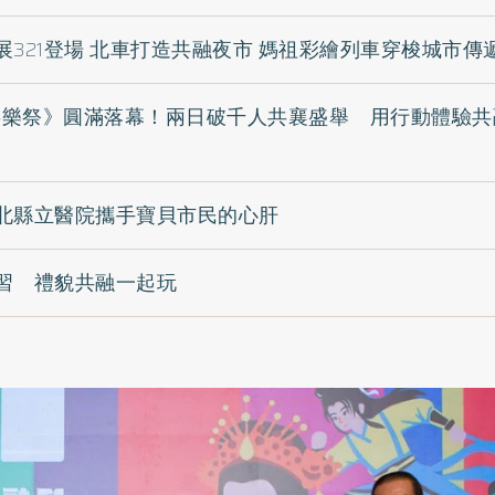
321登場 北車打造共融夜市 媽祖彩繪列車穿梭城市傳
百共樂祭》圓滿落幕！兩日破千人共襄盛舉 用行動體驗
北縣立醫院攜手寶貝市民的心肝
習 禮貌共融一起玩