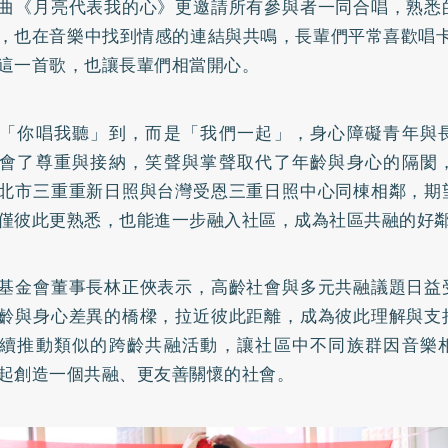
曲《月亮代表我的心》更邀請所有參與者一同合唱，熟悉
，也在音樂中找到情感的連結與共鳴，長輩們平常喜歡唱卡
這一首歌，也讓長輩們相當開心。
「你唱我聽」到，而是「我們一起」，身心障礙青年與
會了尊重與接納，笑聲與掌聲取代了年齡與身心的隔閡
北市三重重新日照與台灣受恩三重日照中心同棟相鄰，期
僅彼此更熟悉，也能進一步融入社區，成為社區共融的好
基金會董事長林正俠表示，高齡社會與多元共融議題日益
齡與身心差異的橋樑，拉近彼此距離，成為彼此理解與支
續推動類似的跨齡共融活動，讓社區中不同族群因音樂
起創造一個共融、更友善關懷的社會。