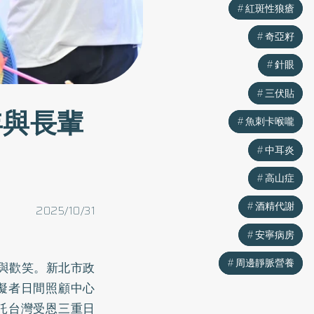
紅斑性狼瘡
紅斑性狼瘡
奇亞籽
奇亞籽
針眼
針眼
三伏貼
三伏貼
年與長輩
魚刺卡喉嚨
魚刺卡喉嚨
中耳炎
中耳炎
高山症
高山症
酒精代謝
酒精代謝
2025/10/31
安寧病房
安寧病房
周邊靜脈營養
周邊靜脈營養
聲與歡笑。新北市政
礙者日間照顧中心
託台灣受恩三重日