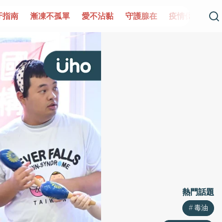
單
愛不沾黏
守護腺在
疫情保衛戰
再生醫學
愛的
熱門話題
熱門話題
毒油
毒油