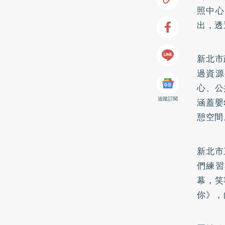
照中心
出，透
新北市
過資源
心、公
追蹤訂閱
涵蓋嬰
憩空間
新北市
們練習
幕，笑
你》，