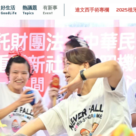
好生活
熱議題
有新事
守護骨骼健康
達文西手術專欄
2025植牙指南
漸凍不孤
GoodLife
Topics
Event