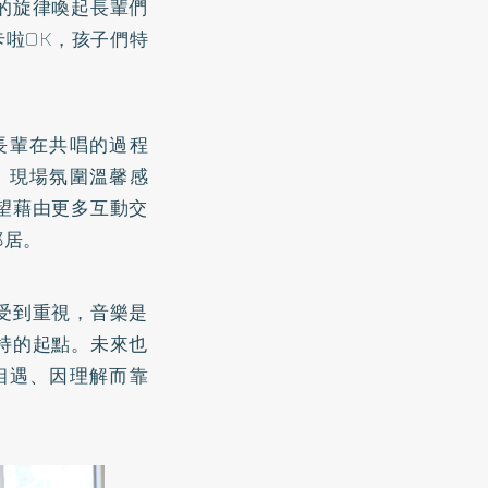
的旋律喚起長輩們
啦OK，孩子們特
長輩在共唱的過程
，現場氛圍溫馨感
望藉由更多互動交
鄰居。
受到重視，音樂是
持的起點。未來也
相遇、因理解而靠