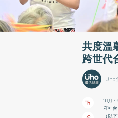
共度溫
跨世代
Uh
10月
府社會
（以下