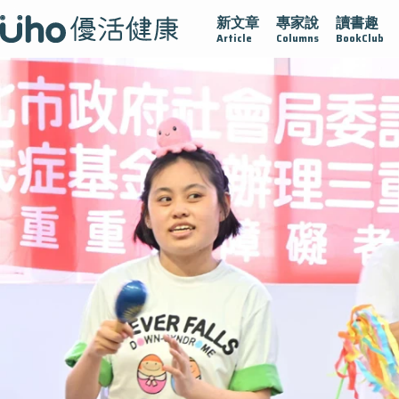
新文章
專家說
讀書趣
疫情保衛戰
再生醫學
愛的未來視
認識攝護腺肥大
Article
Columns
BookClub