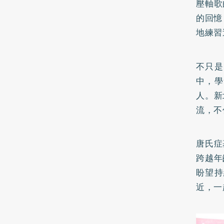
壓軸歌
的回憶
地練習
不只是
中，學
人。新
流，不
唐氏症
跨越年
盼望持
近，一