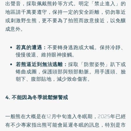
出聲音，採取佩戴熊鈴等方式。明定「禁止進入」的
地區請千萬要遵守，保持一定的安全距離，切勿靠近
或刺激野生熊，更不要為了拍照而故意接近，以免釀
成意外。
若真的遭遇：
不要轉身逃跑或大喊。保持冷靜、
慢慢後退、維持眼神接觸。
若熊逼近到無法逃離：
採取「防禦姿勢」趴下或
蜷曲成團，保護頭部與頸部動脈。用手護頭、臉
朝下、腹部貼地，減少致命傷害。
4. 不能因為冬季就鬆懈警戒
一般熊在大概是在12月中旬進入冬眠期，2025年已經
有不少專家指出熊可能會延遲冬眠的訊息，特別是市