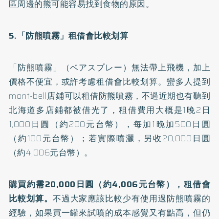
區周邊的熊可能容易找到食物的原因。
5.「防熊噴霧」租借會比較划算
「防熊噴霧」（ベアスプレー）無法帶上飛機，加上
價格不便宜，或許考慮租借會比較划算。蠻多人提到
mont-bell店鋪可以租借防熊噴霧，不過近期也有聽到
北海道多店鋪都被借光了，租借費用大概是1晚2日
1,000日圓（約200元台幣），每加1晚加500日圓
（約100元台幣）；若實際噴灑，另收20,000日圓
（約4,006元台幣）。
購買約需20,000日圓（約4,006元台幣），租借會
比較划算。
不過大家應該比較少有使用過防熊噴霧的
經驗，如果買一罐來試噴的成本感覺又有點高，但仍