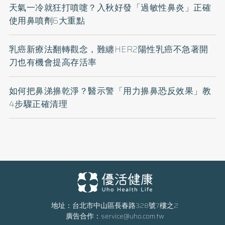
天氣一冷就狂打噴嚏？入秋好發「過敏性鼻炎」正確
使用鼻噴劑6大重點
乳癌新療法翻轉觀念，難纏HER2陽性乳癌不急著開
刀也有機會提高存活率
如何把鼻涕擤乾淨？醫示警「用力擤鼻恐反效果」教
4步驟正確清理
地址：台北市中山區長春路328號7樓之2
廣告合作：
service@uho.com.tw