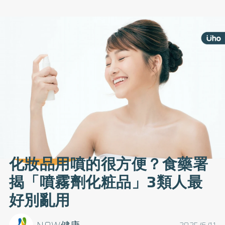
化妝品用噴的很方便？食藥署
揭「噴霧劑化粧品」3類人最
好別亂用