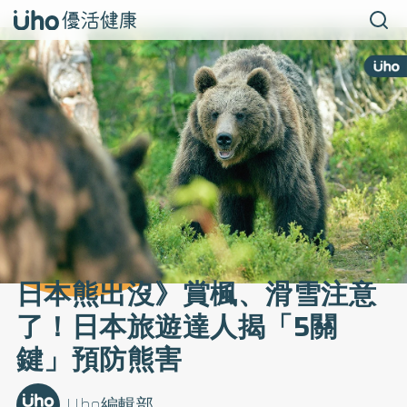
日本熊出沒》賞楓、滑雪注意
了！日本旅遊達人揭「5關
鍵」預防熊害
Uho編輯部