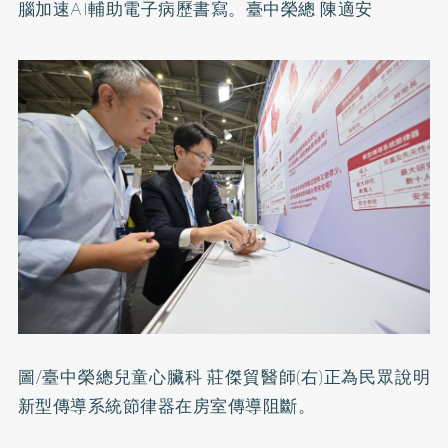
腦加速AI輔助電子病歷書寫。臺中榮總 陳適安
圖/臺中榮總兒童心臟科 莊傑貿醫師(右)正為民眾說明
新型傳導系統節律器在房室傳導阻斷。