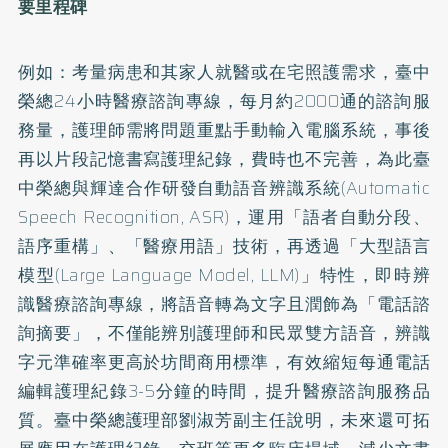
要里程碑
例如：考量病患和其家人就醫或在宅照護需求，臺中
榮總24小時醫療諮詢專線，每月約2000通的諮詢服
務量，護理師需將問題重點手動輸入電腦系統，事後
再以片段記憶書寫護理紀錄，費時也不完善，為此臺
中榮總與輝達合作研發自動語音辨識系統(Automatic
Speech Recognition, ASR)，運用「語者自動分段、
語序重構」、「醫療用語」技術，再透過「大型語言
模型(Large Language Model, LLM)」特性，即時辨
識醫療諮詢專線，將語音轉為文字且潤飾為「電話諮
詢摘要」，不僅能辨別護理師和民眾雙方語音，辨識
字元準確率更高於坊間商用標準，有效縮短每通電話
編輯護理紀錄3-5分鐘的時間，提升醫療諮詢服務品
質。臺中榮總護理部劉淑芳副主任說明，未來還可拓