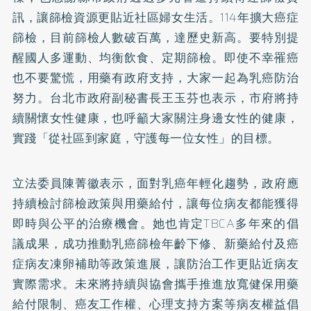
訊，讓篩檢資源更貼近社區婦女生活。114年擴大癌症
篩檢，目前篩檢人數破百萬，達歷史新高。要特別提
醒國人多運動、均衡飲食、定期篩檢。即使不幸罹癌
也不要驚慌，用藥有政府支持，大家一起為乳癌防治
努力。台北市政府副秘書長王玉芬也表示，市府將持
續關懷女性健康，也呼籲大家關注身邊女性的健康，
實踐「從社區到家庭，守護每一位女性」的目標。
立法委員陳菁徽表示，面對乳癌年輕化趨勢，政府應
持續檢討篩檢政策與用藥給付，讓每位病友都能獲得
即時與公平的治療機會。她也肯定TBCA多年來的倡
議成果，成功推動乳癌篩檢年齡下修、新藥給付及癌
症病友凍卵補助等政策進展，讓防治工作更貼近病友
實際需求。未來將持續與協會攜手推進放寬健保用藥
給付限制、癌友工作權、心理支持方案等病友權益倡