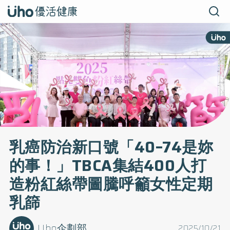
乳癌防治新口號「40–74是妳
的事！」TBCA集結400人打
造粉紅絲帶圖騰呼籲女性定期
乳篩
Uho企劃部
2025/10/21