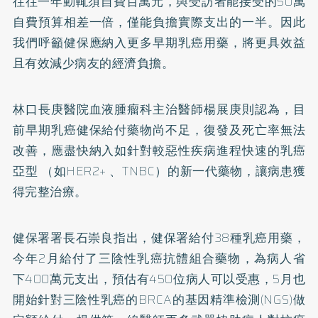
往往一年動輒須自費百萬元，與受訪者能接受的50萬
自費預算相差一倍，僅能負擔實際支出的一半。因此
我們呼籲健保應納入更多早期乳癌用藥，將更具效益
且有效減少病友的經濟負擔。
林口長庚醫院血液腫瘤科主治醫師楊展庚則認為，目
前早期乳癌健保給付藥物尚不足，復發及死亡率無法
改善，應盡快納入如針對較惡性疾病進程快速的乳癌
亞型 （如HER2+ 、TNBC）的新一代藥物，讓病患獲
得完整治療。
健保署署長石崇良指出，健保署給付38種乳癌用藥，
今年2月給付了三陰性乳癌抗體組合藥物，為病人省
下400萬元支出，預估有450位病人可以受惠，5月也
開始針對三陰性乳癌的BRCA的基因精準檢測(NGS)做