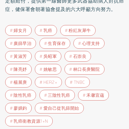
定額給付，提供第一線醫師更多武器協助病人對抗癌
症，健保署會朝著協會提及的六大呼籲方向努力。
婦女月
乳癌
粉紅灰犀牛
廣篩早治
生育保存
心理支持
黃淑芳
吳昭軍
石崇良
陳亮妤
姚敏思
林口長庚醫院
楊展庚
HER2+
TNBC
陰性乳癌
三陰性乳癌
禾馨宜蘊
廖娸鈞
愛自己從乳篩開始
乳癌衛教資源1+N