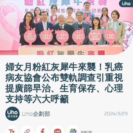
婦女月粉紅灰犀牛來襲！乳癌
病友協會公布雙軌調查引重視
提廣篩早治、生育保存、心理
支持等六大呼籲
Uho企劃部
2024/3/29
追蹤訂閱