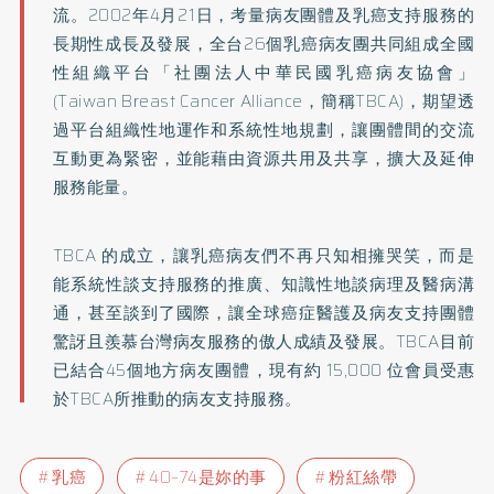
流。2002年4月21日，考量病友團體及乳癌支持服務的
長期性成長及發展，全台26個乳癌病友團共同組成全國
性組織平台「社團法人中華民國乳癌病友協會」
(Taiwan Breast Cancer Alliance，簡稱TBCA)，期望透
過平台組織性地運作和系統性地規劃，讓團體間的交流
互動更為緊密，並能藉由資源共用及共享，擴大及延伸
服務能量。
TBCA 的成立，讓乳癌病友們不再只知相擁哭笑，而是
能系統性談支持服務的推廣、知識性地談病理及醫病溝
通，甚至談到了國際，讓全球癌症醫護及病友支持團體
驚訝且羨慕台灣病友服務的傲人成績及發展。TBCA目前
已結合45個地方病友團體，現有約 15,000 位會員受惠
於TBCA所推動的病友支持服務。
乳癌
40–74是妳的事
粉紅絲帶