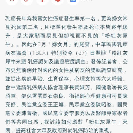
乳癌長年為我國女性癌症發生率第一名，更為婦女常
見死因第二名，且標準化發生率及死亡率皆逐年緩
升，是大家顯而易見但卻視而不見的「粉紅灰犀
牛」。因此在3月「婦女月」的尾聲，中華民國乳癌
病友協會（TBCA）特別於今（27）日舉辦「粉紅灰
犀牛來襲 乳癌認知及議題態度調查」發佈記者會，公
布史無前例針對國內的女性及病友的雙軌調查研究，
並提出廣篩早治、生育保存、心理支持等六大呼籲。
會中邀請乳癌病友協會理事長黃淑芳、國健署署長吳
昭軍、健保署署長石崇良、衛福部心理健康司司長陳
亮妤、民進黨立委王正旭、民眾黨立委陳昭姿、國民
黨立委陳菁徽、國民黨立委李彥秀以及醫師專家學者
們等共同出席，探討該如何應對「粉紅灰犀牛」來
襲，提高社會大眾及政府對於乳癌防治的重視。