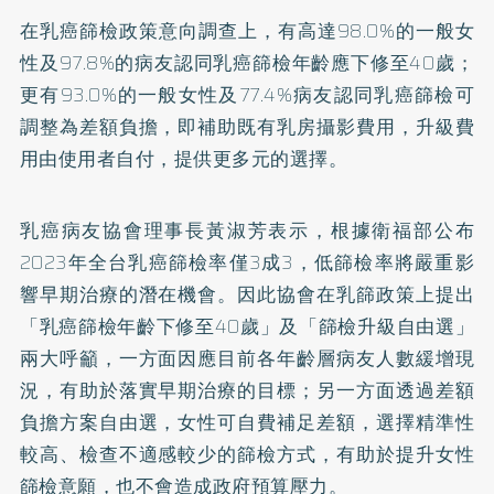
在乳癌篩檢政策意向調查上，有高達98.0%的一般女
性及97.8%的病友認同乳癌篩檢年齡應下修至40歲；
更有93.0%的一般女性及77.4%病友認同乳癌篩檢可
調整為差額負擔，即補助既有乳房攝影費用，升級費
用由使用者自付，提供更多元的選擇。
乳癌病友協會理事長黃淑芳表示，根據衛福部公布
2023年全台乳癌篩檢率僅3成3，低篩檢率將嚴重影
響早期治療的潛在機會。因此協會在乳篩政策上提出
「乳癌篩檢年齡下修至40歲」及「篩檢升級自由選」
兩大呼籲，一方面因應目前各年齡層病友人數緩增現
況，有助於落實早期治療的目標；另一方面透過差額
負擔方案自由選，女性可自費補足差額，選擇精準性
較高、檢查不適感較少的篩檢方式，有助於提升女性
篩檢意願，也不會造成政府預算壓力。