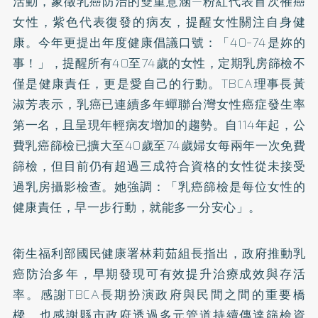
活動，象徵乳癌防治的雙重意涵—粉紅代表首次罹癌
女性，紫色代表復發的病友，提醒女性關注自身健
康。今年更提出年度健康倡議口號：「40–74是妳的
事！」，提醒所有40至74歲的女性，定期乳房篩檢不
僅是健康責任，更是愛自己的行動。TBCA理事長黃
淑芳表示，乳癌已連續多年蟬聯台灣女性癌症發生率
第一名，且呈現年輕病友增加的趨勢。自114年起，公
費乳癌篩檢已擴大至40歲至74歲婦女每兩年一次免費
篩檢，但目前仍有超過三成符合資格的女性從未接受
過乳房攝影檢查。她強調：「乳癌篩檢是每位女性的
健康責任，早一步行動，就能多一分安心」。
衛生福利部國民健康署林莉茹組長指出，政府推動乳
癌防治多年，早期發現可有效提升治療成效與存活
率。感謝TBCA長期扮演政府與民間之間的重要橋
樑，也感謝縣市政府透過多元管道持續傳達篩檢資