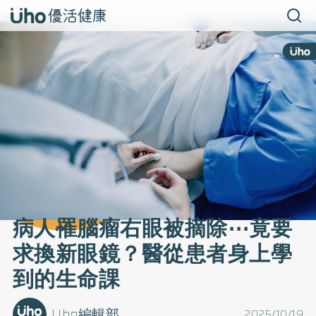
病人罹腦瘤右眼被摘除⋯竟要
求換新眼鏡？醫從患者身上學
到的生命課
Uho編輯部
2025/10/19