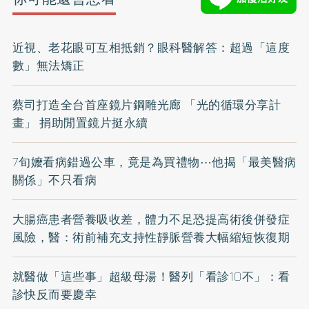
近視、老花眼可互相抵銷？眼科醫解答：超過「這度
數」無法矯正
蔡司打造全台首座鏡片鋼雕光廊 「光的循環分享計
畫」 捐助閒置鏡片挺永續
7旬嬤看病錯過公車，竟是為買禮物⋯他揭「最美醫病
關係」不只看病
大腸癌患者營養吸收差，體力不足恐提高術後併發症
風險，醫：術前補充支持性靜脈營養大幅縮短恢復期
就醫做「這些事」超級母湯！醫列「看診10不」：看
診快反而要慶幸