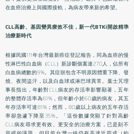
在血癌治療上與國際接軌，為病友帶來新的希望。
CLL高齡、基因變異療效不佳，新一代
BTKi
開啟精準
治療新時代
根據民國111年台灣最新癌症登記報告，同為血癌的慢
性淋巴性白血病（CLL）新診斷個案達270人，佔所有
白血病總數的9%。其症狀包含不明原因體重下降、發
燒、夜間盜汗，以及白血球或淋巴球異常。葉士芃理
事長指出，年齡對CLL病友的存活率影響顯著，五年
的整體存活率為61%，但年齡小於60歲的病友，其五
年存活率可達81%；然而，80歲以上病友的五年存活
率卻急遽下降至35%。「這份數據突顯了針對高齡
CLL病友尋求更有效、更安全的治療方案，已是刻不
容緩的議題，但目前台灣一線仍有高達近四成（約