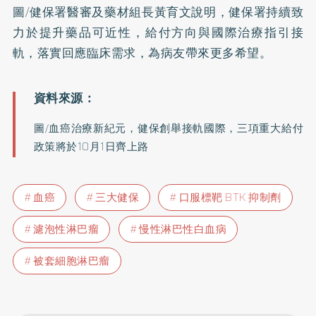
圖/健保署醫審及藥材組長黃育文說明，健保署持續致
力於提升藥品可近性，給付方向與國際治療指引接
軌，落實回應臨床需求，為病友帶來更多希望。
圖/血癌治療新紀元，健保創舉接軌國際，三項重大給付
政策將於10月1日齊上路
血癌
三大健保
口服標靶 BTK 抑制劑
濾泡性淋巴瘤
慢性淋巴性白血病
被套細胞淋巴瘤