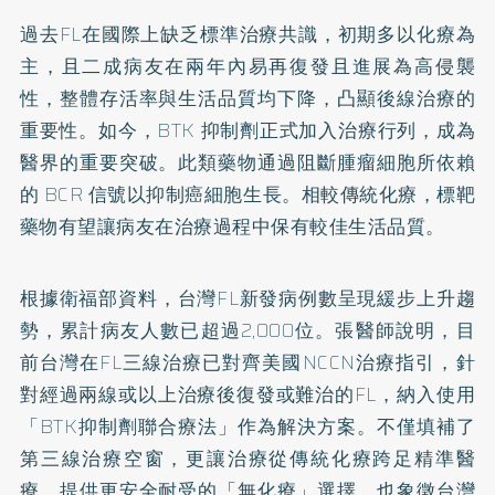
過去FL在國際上缺乏標準治療共識，初期多以化療為
主，且二成病友在兩年內易再復發且進展為高侵襲
性，整體存活率與生活品質均下降，凸顯後線治療的
重要性。如今，BTK 抑制劑正式加入治療行列，成為
醫界的重要突破。此類藥物通過阻斷腫瘤細胞所依賴
的 BCR 信號以抑制癌細胞生長。相較傳統化療，標靶
藥物有望讓病友在治療過程中保有較佳生活品質。
根據衛福部資料，台灣FL新發病例數呈現緩步上升趨
勢，累計病友人數已超過2,000位。張醫師說明，目
前台灣在FL三線治療已對齊美國NCCN治療指引，針
對經過兩線或以上治療後復發或難治的FL，納入使用
「BTK抑制劑聯合療法」作為解決方案。不僅填補了
第三線治療空窗，更讓治療從傳統化療跨足精準醫
療，提供更安全耐受的「無化療」選擇，也象徵台灣