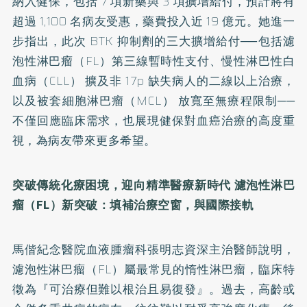
納入健保，包括 7 項新藥與 3 項擴增給付，預計將有
超過 1,100 名病友受惠，藥費投入近 19 億元。她進一
步指出，此次 BTK 抑制劑的三大擴增給付──包括濾
泡性淋巴瘤（FL）第三線暫時性支付、慢性淋巴性白
血病（CLL） 擴及非 17p 缺失病人的二線以上治療，
以及被套細胞淋巴瘤（MCL） 放寬至無療程限制──
不僅回應臨床需求，也展現健保對血癌治療的高度重
視，為病友帶來更多希望。
突破傳統化療困境，迎向精準醫療新時代
濾泡性淋巴
瘤（FL
）新突破：填補治療空窗，與國際接軌
馬偕紀念醫院血液腫瘤科張明志資深主治醫師說明，
濾泡性淋巴瘤（FL）屬最常見的惰性淋巴瘤，臨床特
徵為『可治療但難以根治且易復發』。過去，高齡或