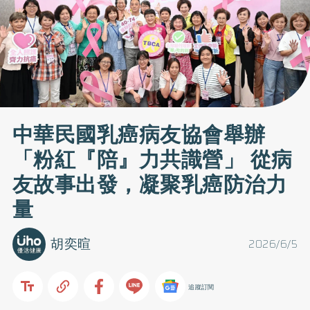
中華民國乳癌病友協會舉辦
「粉紅『陪』力共識營」 從病
友故事出發，凝聚乳癌防治力
量
胡奕暄
2026/6/5
追蹤訂閱