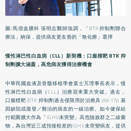
圖/馬偕血腫科 張明志醫師強調，「BTK抑制劑聯合
療法」納保，提供病友更友善的「無化療」選擇
慢性淋巴性白血病（
CLL
）新契機：口服標靶
BTK
抑
制劑擴大涵蓋，高危病友獲得治療機會
中華民國血液及骨髓移植學會葉士芃理事長表示，慢
性淋巴性白血病（CLL）治療迎來重大突破。過去，
口服標靶 BTK 抑制劑過去僅限用於治療具 del-17p 基
因缺陷或復發／難治的病友的一線治療。如今健保給
付範圍擴大作為「IGHV未突變」高危險族群之二線藥
物，為台灣近三成預後較差的IGHV未突變病友，提供