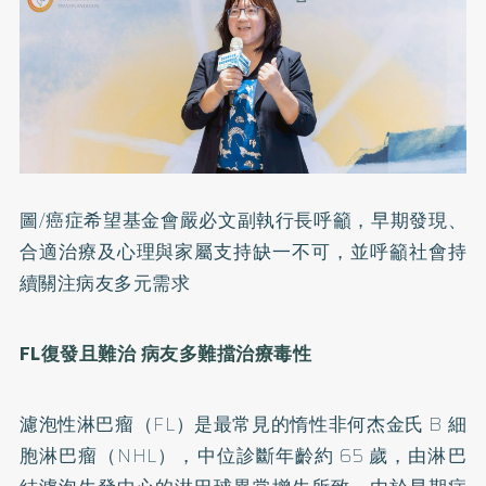
圖/癌症希望基金會嚴必文副執行長呼籲，早期發現、
合適治療及心理與家屬支持缺一不可，並呼籲社會持
續關注病友多元需求
FL復發且難治
病友多難擋治療毒性
濾泡性淋巴瘤（FL）是最常見的惰性非何杰金氏 B 細
胞淋巴瘤（NHL），中位診斷年齡約 65 歲，由淋巴