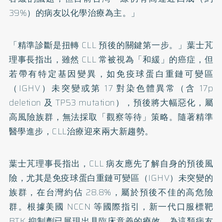
39%）的病友以化學治療為主。」
「精準診斷是扭轉 CLL 預後的關鍵第一步。」葉士芃
理事長指出，雖然 CLL 常被視為「和緩」的癌症，但
若帶有特定基因變異，如免疫球蛋白重鏈可變區
（IGHV）未突變或第 17 對染色體異常（含 17p
deletion 及 TP53 mutation），預後將大幅惡化，屬
高風險族群，無法採取「觀察等待」策略。隨著精準
醫學進步，CLL治療迎來兩大新趨勢。
葉士芃理事長指出，CLL 病友應先了解自身的預後風
險，尤其是免疫球蛋白重鏈可變區（IGHV）未突變的
族群，在台灣約佔 28.8%，屬於預後不佳的高危險
群。根據美國 NCCN 等國際指引，新一代口服標靶
BTK 抑制劑已展現出具臨床意義的療效，為這類病友