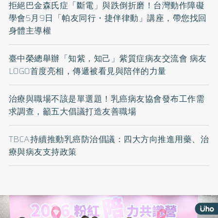
拒絕巴金森氏症「斷電」與跌倒折磨！台灣動作障礙
學會5月9日「帕友同行・捷伴律動」講座，帶您找回
身體主導權
臺中榮總舉辦「知紫，知己」紫質症病友交流會 病友
LOGO首度亮相，傳遞被看見與陪伴的力量
治療與職場不該是單選題！乳癌病友協會發布工作需
求調查，籲五大倡議打造友善職場
TBCA持續推動乳癌防治倡議：四大方向推進用藥、治
療與病友支持政策