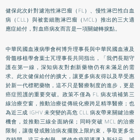
健保此次針對濾泡性淋巴瘤（FL）、慢性淋巴性白血
病（CLL）與被套細胞淋巴瘤（MCL）推出的三大適
應症給付，對血癌病友而言是一項關鍵轉捩點。
中華民國血液病學會柯博升理事長與中華民國血液及
骨髓移植學會葉士芃理事長共同指出，「我們長期守
護在第一線，深知病友對創新藥物仍有未滿足的需
求。此次健保給付的擴大，讓更多病友得以及早受惠
於新一代標靶藥物，這不只是醫療制度的進步，更是
癌症照護的重要突破。政策不僅為 FL 病友填補第三
線治療空窗，推動治療從傳統化療跨足精準醫療；也
為近三成 IGHV 未突變的高危 CLL 病友帶來關鍵治療
機會，並推動三線全面納保；同時突破 MCL 的治療
限制，讓復發或難治病友擺脫上限約束，爭取更多生
存時間。這三大創舉，將使血癌照護邁入新紀元，減