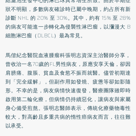
結濾泡生發中心的淋巴球異常增生所致。由於早期症
狀不明顯，多數病友確診時已屬中晚期，約占所有新
診斷 NHL 的 20% 至 30%。其中，約有 15% 至 28%
的病友可能進一步轉化為侵襲性淋巴瘤，以瀰漫大 B
細胞淋巴瘤（DLBCL）最為常見。
馬偕紀念醫院血液腫瘤科張明志資深主治醫師分享，
曾收治一名70歲的FL男性病友，原應安享天倫，卻因
肩膀痛、腹脹、貧血及食慾不振而就醫。儘管初期達
到「完全緩解」，但副作用如發燒、疲憊等卻如影隨
形。不幸的是，病友病情快速復發，醫療團隊雖即時
啟用第二輪化療，但病情仍持續惡化，讓病友與家屬
身心備受煎熬。張明志醫師表示，傳統化療藥物毒性
較大，對高齡且多重共病的惰性癌病友而言，往往難
以承受。