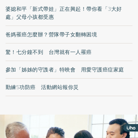
婆媳和平「新式帶娃」正在興起！帶你看「3大好
處」父母小孩都受惠
爸媽罹癌怎麼辦？營隊帶子女翻轉困境
驚！七分鐘不到 台灣就有一人罹癌
參加「姊姊的守謢者」特映會 用愛守護癌症家庭
勤練5功防癌 活動網站報你災