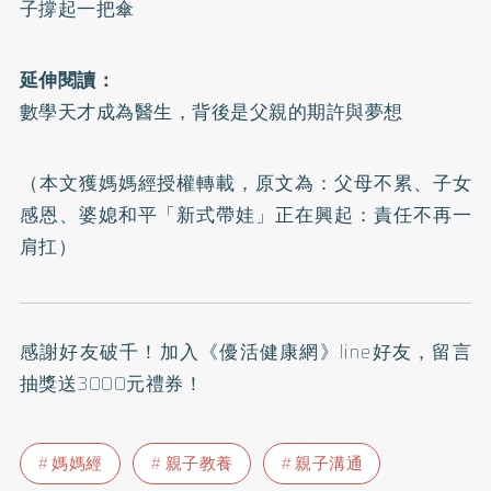
子撐起一把傘
延伸閱讀：
數學天才成為醫生，背後是父親的期許與夢想
（本文獲媽媽經授權轉載，原文為：
父母不累、子女
感恩、婆媳和平「新式帶娃」正在興起：責任不再一
肩扛
）
感謝好友破千！加入
《優活健康網》line好友
，留言
抽獎送3000元禮券！
媽媽經
親子教養
親子溝通