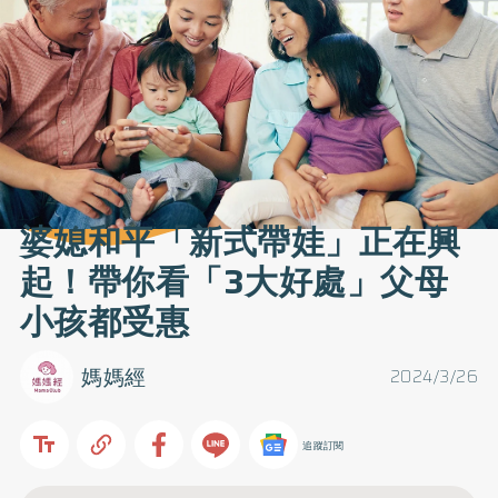
婆媳和平「新式帶娃」正在興
起！帶你看「3大好處」父母
小孩都受惠
媽媽經
2024/3/26
追蹤訂閱