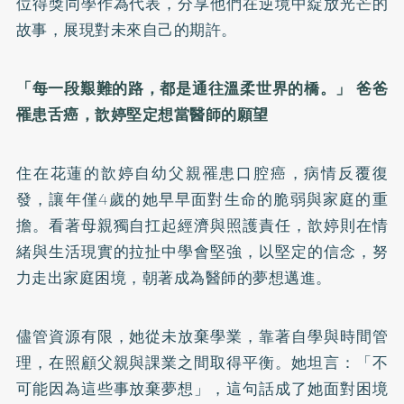
位得獎同學作為代表，分享他們在逆境中綻放光芒的
故事，展現對未來自己的期許。
「每一段艱難的路，都是通往溫柔世界的橋。」 爸爸
罹患舌癌，歆婷堅定想當醫師的願望
住在花蓮的歆婷自幼父親罹患口腔癌，病情反覆復
發，讓年僅4歲的她早早面對生命的脆弱與家庭的重
擔。看著母親獨自扛起經濟與照護責任，歆婷則在情
緒與生活現實的拉扯中學會堅強，以堅定的信念，努
力走出家庭困境，朝著成為醫師的夢想邁進。
儘管資源有限，她從未放棄學業，靠著自學與時間管
理，在照顧父親與課業之間取得平衡。她坦言：「不
可能因為這些事放棄夢想」，這句話成了她面對困境