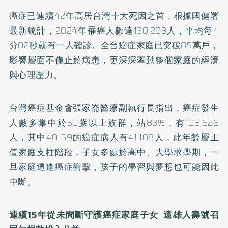
癌症已連續42年高居台灣十大死因之首，根據國健署
最新統計，2024年罹癌人數達130,293人，平均每4
分02秒就有一人確診。全台癌症家庭已突破85萬戶，
影響層面不僅止於病患，更深深牽動整個家庭的經濟
與心理壓力。
台灣癌症基金會張家崙醫療副執行長指出，癌症發生
人數多集中於50歲以上族群，站83%，有108,626
人，其中40-59的癌症病人有41,108人，此年齡層正
值家庭支柱階段，子女多處於高中、大學求學期，一
旦家庭遭逢癌症衝擊，孩子的學習與夢想也可能因此
中斷。
連續15年從未間斷守護癌症家庭子女 遠雄人壽號召