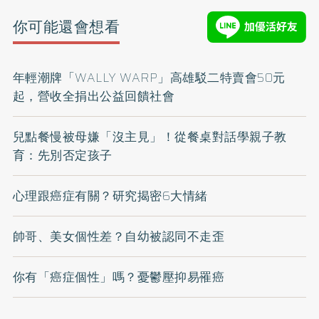
你可能還會想看
年輕潮牌「WALLY WARP」高雄駁二特賣會50元
起，營收全捐出公益回饋社會
兒點餐慢被母嫌「沒主見」！從餐桌對話學親子教
育：先別否定孩子
心理跟癌症有關？研究揭密6大情緒
帥哥、美女個性差？自幼被認同不走歪
你有「癌症個性」嗎？憂鬱壓抑易罹癌