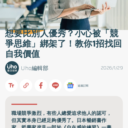
想要比別人優秀？小心被「競
爭思維」綁架了！教你1招找回
自我價值
Uho編輯部
2026/1/29
追蹤訂閱
職場競爭激烈，有些人總愛追求他人的認可，
但其實本身已經足夠優秀了。日本暢銷書作
家、哲學家岸見一郎於《自在感的練習》一書