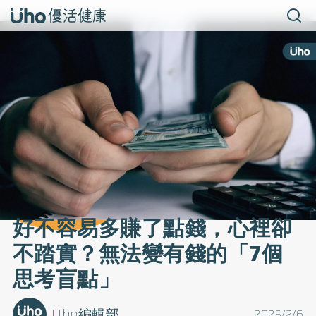
好不容易多賺了點錢，心裡卻
不踏實？無法變有錢的「7個
思考盲點」
Uho編輯部
2025/2/6