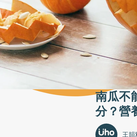
南瓜不
分？營
王韻