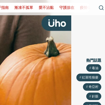
單
愛不沾黏
守護腺在
疫情保衛戰
再生醫學
愛的未
熱門話題
熱門話題
毒油
毒油
紅斑性狼瘡
紅斑性狼瘡
奇亞籽
奇亞籽
針眼
針眼