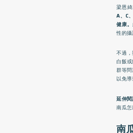
梁恩綺
A、C
健康。
性的攝
不過，
白飯或
群等問
以免導
延伸閱
南瓜怎
南