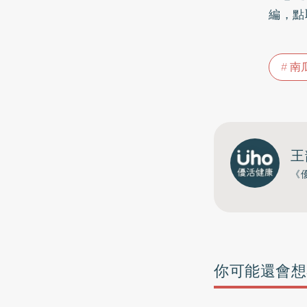
編，點
南
王
《
你可能還會想