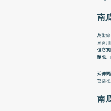
南
萬聖節
量食用
但它實
麵包、
延伸閱
芭樂吃
南