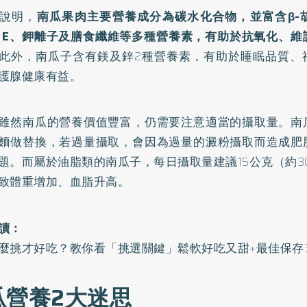
說明，
南瓜果肉主要營養成分為碳水化合物，並富含β-
、E、鉀離子及膳食纖維等多種營養素，有助於抗氧化、維
此外，南瓜子含有鎂及鋅2種營養素，有助於睡眠品質、
護腺健康有益。
雖然南瓜的營養價值豐富，仍需要注意適當的攝取量。南
麵做替換，若過量攝取，會因為過量的澱粉攝取而造成肥
題。而屬於油脂類的南瓜子，每日攝取量建議15公克（約3
致體重增加、血脂升高。
讀：
麼挑才好吃？教你看「挑選關鍵」鬆軟好吃又甜+最佳保存
瓜營養2大迷思