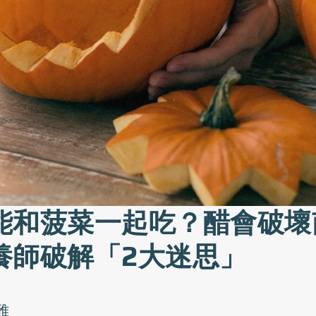
能和菠菜一起吃？醋會破壞
養師破解「2大迷思」
雅