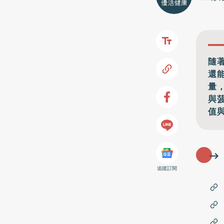
隨
還
量
與
值
追蹤訂閱