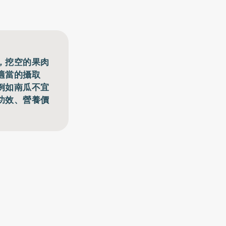
，挖空的果肉
適當的攝取
例如南瓜不宜
功效、營養價