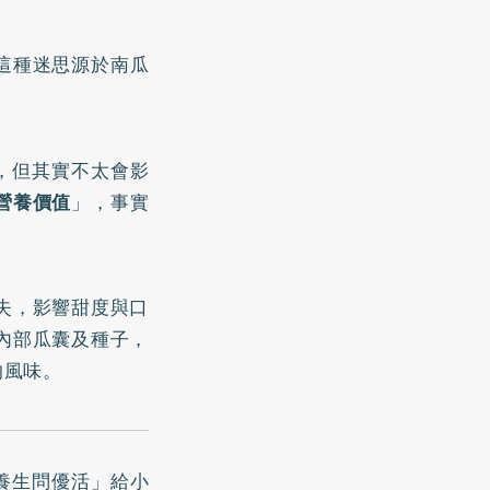
這種迷思源於南瓜
，但其實不太會影
營養價值
」，事實
。
失，影響甜度與口
內部瓜囊及種子，
的風味。
養生問優活」給小