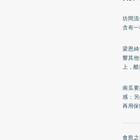
坊間流
含有一
梁恩綺
響其他
上，醋
南瓜要
感；另
再用保
食慾之