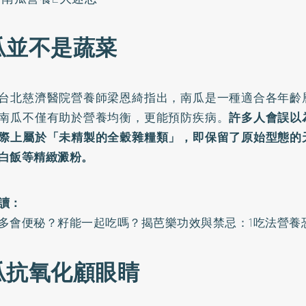
瓜並不是蔬菜
台北慈濟醫院營養師梁恩綺指出，南瓜是一種適合各年齡
南瓜不僅有助於營養均衡，更能預防疾病。
許多人會誤以
際上屬於「未精製的全穀雜糧類」，即保留了原始型態的
白飯等精緻澱粉。
讀：
多會便秘？籽能一起吃嗎？揭芭樂功效與禁忌：1吃法營養
瓜抗氧化顧眼睛