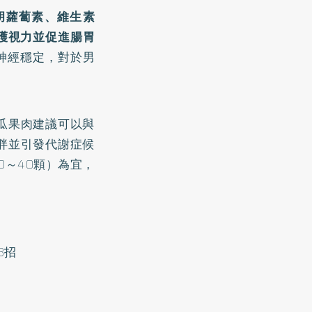
胡蘿蔔素、維生素
護視力並促進腸胃
神經穩定，對於男
瓜果肉建議可以與
胖並引發代謝症候
0～40顆）為宜，
3招