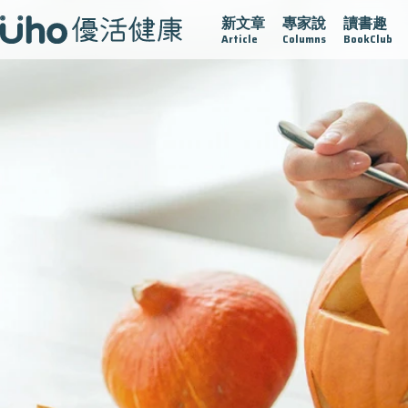
新文章
專家說
讀書趣
疫情保衛戰
再生醫學
愛的未來視
認識攝護腺肥大
Article
Columns
BookClub