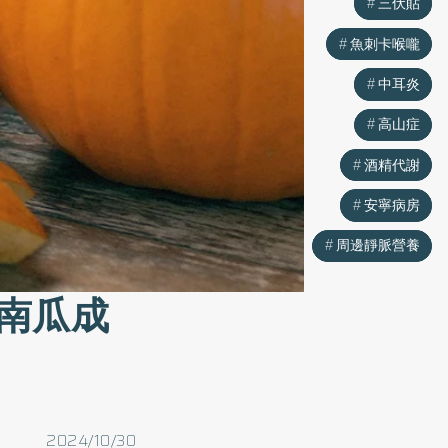
三伏貼
三伏貼
魚刺卡喉嚨
魚刺卡喉嚨
中耳炎
中耳炎
高山症
高山症
酒精代謝
酒精代謝
安寧病房
安寧病房
周邊靜脈營養
周邊靜脈營養
南瓜成
2024/10/30