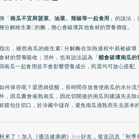
傳「
南瓜不宜與菠菜、油菜、辣椒等一起食用
」的說法，
種分解維生素C的酶，擔心會破壞其他食材的營養價值。
指出，雖然南瓜的維生素C分解酶在加熱過程中易被破壞
食材的營養吸收；另外，也有說法認為「
醋會破壞南瓜的
與南瓜一起食用並不會影響營養成分，民眾均可放心搭配
如何保存呢？梁恩綺提醒，長時間存放會使南瓜的水分流
外，因瓜囊會催熟南瓜，因此切開後的南瓜則建議先去除
鮮膜包住切口，於冷藏中儲存，避免南瓜過熟而失去原本
秋來了！加入
《優活健康網》line好友
，發送訊息「秋季