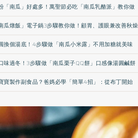
粉「南瓜」好處多！萬聖節必吃「南瓜乳酪派」教你做
南瓜燉飯」電子鍋3步驟教你做！顧胃、護眼兼改善秋燥
圓換個湯底！4步驟做「南瓜小米露」不用加糖就美味
口味過冬！3步驟做「南瓜栗子QQ餅」口感像湯圓鹹餅
寶寶製作副食品？爸媽必學「簡單4招」：從布丁開始