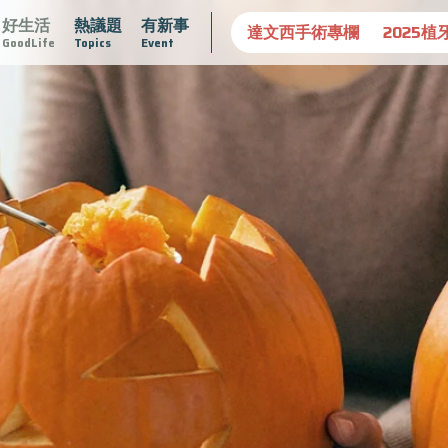
好生活
熱議題
有新事
守護骨骼健康
達文西手術專欄
2025植牙指南
漸凍不孤
GoodLife
Topics
Event