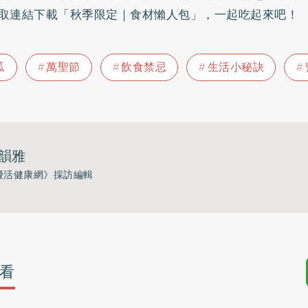
取連結下載「秋季限定｜食材懶人包」，一起吃起來吧！
瓜
萬聖節
飲食禁忌
生活小秘訣
韻雅
優活健康網》採訪編輯
看