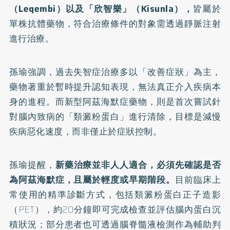
（Leqembi）以及「欣智樂」（Kisunla），
皆屬於
單株抗體藥物，符合治療條件的對象需透過靜脈注射
進行治療。
孫瑜強調，過去失智症治療多以「改善症狀」為主，
藥物著重於暫時提升認知表現，無法真正介入疾病本
身的進程。而新型阿茲海默症藥物，則是首次嘗試針
對腦內致病的「類澱粉蛋白」進行清除，目標是減慢
疾病惡化速度，而非僅止於症狀控制。
孫瑜提醒，
新藥治療並非人人適合，必須先確認是否
為阿茲海默症，且屬於輕度或早期階段。
目前臨床上
常使用的精準診斷方式，包括類澱粉蛋白正子造影
（PET），約20分鐘即可完成檢查並評估腦內蛋白沉
積狀況；部分患者也可透過腦脊髓液檢測作為輔助判