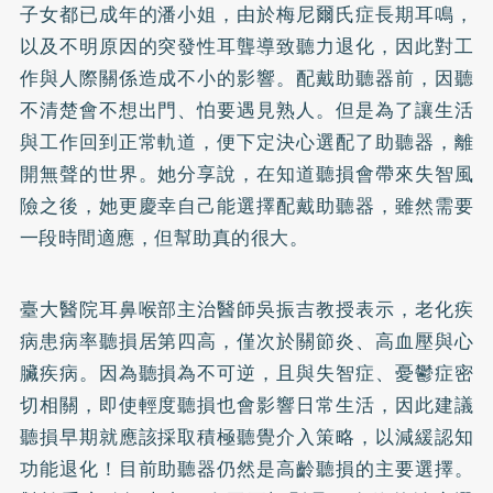
子女都已成年的潘小姐，由於梅尼爾氏症長期耳鳴，
以及不明原因的突發性耳聾導致聽力退化，因此對工
作與人際關係造成不小的影響。配戴助聽器前，因聽
不清楚會不想出門、怕要遇見熟人。但是為了讓生活
與工作回到正常軌道，便下定決心選配了助聽器，離
開無聲的世界。她分享說，在知道聽損會帶來失智風
險之後，她更慶幸自己能選擇配戴助聽器，雖然需要
一段時間適應，但幫助真的很大。
臺大醫院耳鼻喉部主治醫師吳振吉教授表示，老化疾
病患病率聽損居第四高，僅次於關節炎、高血壓與心
臟疾病。因為聽損為不可逆，且與失智症、憂鬱症密
切相關，即使輕度聽損也會影響日常生活，因此建議
聽損早期就應該採取積極聽覺介入策略，以減緩認知
功能退化！目前助聽器仍然是高齡聽損的主要選擇。