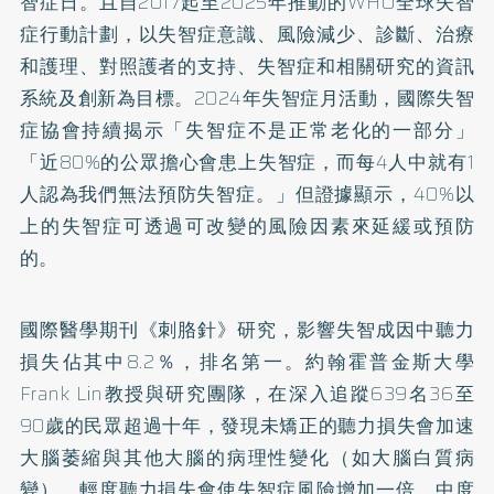
智症日。且自2017起至2025年推動的WHO全球失智
症行動計劃，以失智症意識、風險減少、診斷、治療
和護理、對照護者的支持、失智症和相關研究的資訊
系統及創新為目標。2024年失智症月活動，國際失智
症協會持續揭示「失智症不是正常老化的一部分」
「近80%的公眾擔心會患上失智症，而每4人中就有1
人認為我們無法預防失智症。」但證據顯示，40%以
上的失智症可透過可改變的風險因素來延緩或預防
的。
國際醫學期刊《刺胳針》研究，影響失智成因中聽力
損失佔其中8.2％，排名第一。約翰霍普金斯大學
Frank Lin教授與研究團隊，在深入追蹤639名36至
90歲的民眾超過十年，發現未矯正的聽力損失會加速
大腦萎縮與其他大腦的病理性變化（如大腦白質病
變）。輕度聽力損失會使失智症風險增加一倍，中度