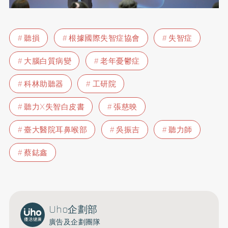
聽損
根據國際失智症協會
失智症
大腦白質病變
老年憂鬱症
科林助聽器
工研院
聽力X失智白皮書
張慈映
臺大醫院耳鼻喉部
吳振吉
聽力師
蔡鋕鑫
Uho企劃部
廣告及企劃團隊