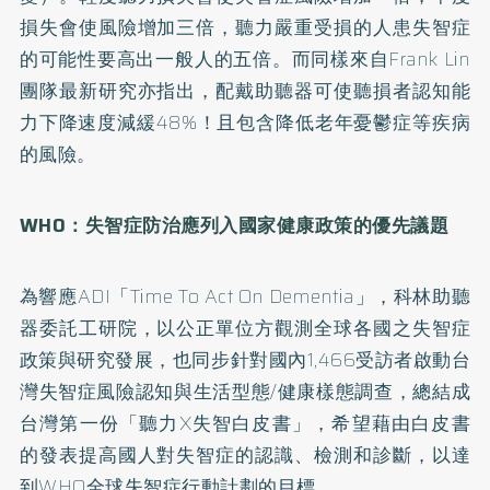
損失會使風險增加三倍，聽力嚴重受損的人患失智症
的可能性要高出一般人的五倍。而同樣來自Frank Lin
團隊最新研究亦指出，配戴助聽器可使聽損者認知能
力下降速度減緩48%！且包含降低老年憂鬱症等疾病
的風險。
WHO
：失智症防治應列入國家健康政策的優先議題
為響應ADI「Time To Act On Dementia」，科林助聽
器委託工研院，以公正單位方觀測全球各國之失智症
政策與研究發展，也同步針對國內1,466受訪者啟動台
灣失智症風險認知與生活型態/健康樣態調查，總結成
台灣第一份「聽力X失智白皮書」，希望藉由白皮書
的發表提高國人對失智症的認識、檢測和診斷，以達
到WHO全球失智症行動計劃的目標。