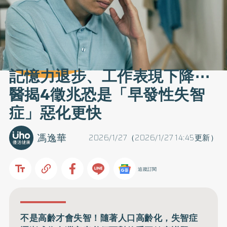
記憶力退步、工作表現下降⋯
醫揭4徵兆恐是「早發性失智
症」惡化更快
馮逸華
2026/1/27（2026/1/27 14:45更新）
追蹤訂閱
不是高齡才會失智！隨著人口高齡化，失智症