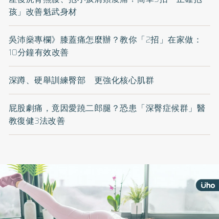
孩」改善魁武身材
吳沛燊專欄》膝蓋痛怎麼辦？教你「2招」在家做：
10分鐘有效改善
深蹲、硬舉訓練臀部 更強化核心肌群
屁股劇痛，竟因愛蹺二郎腿？恐患「深臀症候群」醫
教復健3法改善