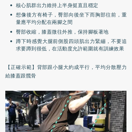
核心肌群出力維持上半身挺直且穩定
想像後方有椅子，臀部向後坐下而胸部往前，重
量應平均分配在兩腳之間
臀部收縮，膝蓋微往外推，保持腳板著地
蹲下時感覺大腿前側股四頭肌出力緊繃，不要追
求要蹲到很低，在活動度允許範圍就有訓練效果
【正確示範】背部跟小腿大約成平行，平均分散壓力
給膝蓋跟髖骨