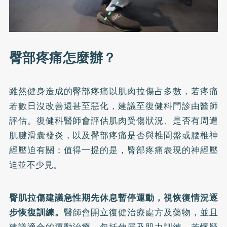
臀部疼痛怎麼辦？
雖然健身造成的臀部疼痛以肌肉拉傷占多數，若疼痛
若數日沒改善還甚至惡化，建議至復健科門診由醫師
評估。復健科醫師會評估肌肉受傷狀況、是否有周遭
肌腱滑囊發炎，以及臀部疼痛是否與椎間盤或腰椎神
經壓迫有關；值得一提的是，臀部疼痛表現的神經壓
迫並不少見。
臀肌拉傷建議急性期先休息暫停運動，視恢復情況逐
步恢復訓練。
醫師會開立復健治療處方及藥物，並且