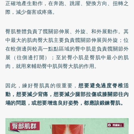
正確地產生動作，在奔跑、跳躍、變換方向、扭轉之
際，減少傷害或疼痛。
臀肌整體負責了髖關節伸展、外旋、和外展動作。其
中最大的肌肉臀大肌主要負責髖關節伸展與外旋；位
在較側邊與較高一點點區域的臀中肌是負責髖關節外
展（往側邊打開）；至於臀小肌是臀肌中最小的肌
肉，就用來輔助臀中肌與臀大肌的作用。
因此，練好臀肌真的很重要，
想要避免過度脊椎活
動，想要減少背痛，想要減少腿部拉傷或膝關節往內
塌的問題，或想要增進良好姿勢，都應該鍛鍊臀肌。