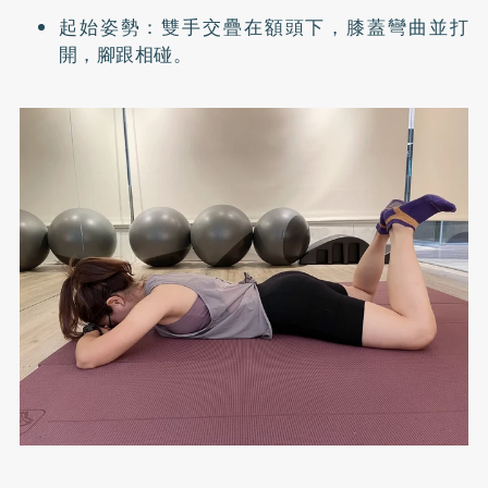
起始姿勢：雙手交疊在額頭下，膝蓋彎曲並打
開，腳跟相碰。