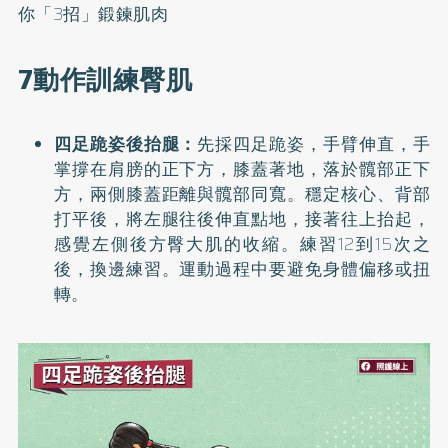
你「3招」鍛鍊肌肉
7動作訓練臀肌
四足跪姿後抬腿：
先採四足跪姿，手臂伸直，手
掌撐在肩膀的正下方，膝蓋著地，落於髖部正下
方，兩側膝蓋距離與髖部同寬。穩定核心、背部
打平後，將左腿往後伸直點地，接著往上抬起，
感覺左側後方臀大肌的收縮。練習12到15次之
後，換邊練習。運動過程中要避免身體偏移或扭
轉。