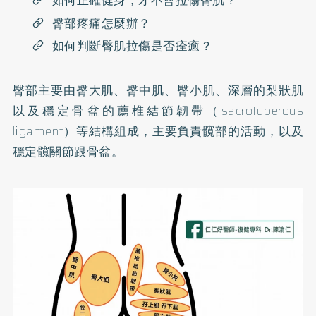
如何正確健身，才不會拉傷臀肌？
臀部疼痛怎麼辦？
如何判斷臀肌拉傷是否痊癒？
臀部主要由臀大肌、臀中肌、臀小肌、深層的梨狀肌
以及穩定骨盆的薦椎結節韌帶（sacrotuberous
ligament）等結構組成，主要負責髖部的活動，以及
穩定髖關節跟骨盆。