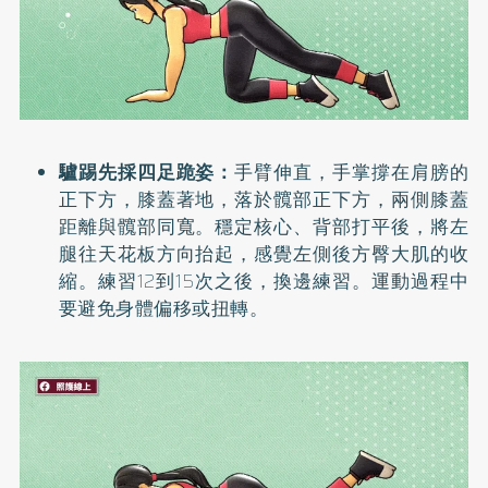
驢踢先採四足跪姿：
手臂伸直，手掌撐在肩膀的
正下方，膝蓋著地，落於髖部正下方，兩側膝蓋
距離與髖部同寬。穩定核心、背部打平後，將左
腿往天花板方向抬起，感覺左側後方臀大肌的收
縮。練習12到15次之後，換邊練習。運動過程中
要避免身體偏移或扭轉。