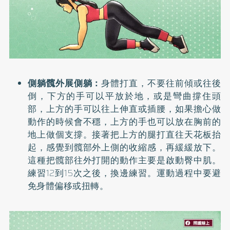
側躺髖外展側躺：
身體打直，不要往前傾或往後
倒，下方的手可以平放於地，或是彎曲撐住頭
部，上方的手可以往上伸直或插腰，如果擔心做
動作的時候會不穩，上方的手也可以放在胸前的
地上做個支撐。接著把上方的腿打直往天花板抬
起，感覺到髖部外上側的收縮感，再緩緩放下。
這種把髖部往外打開的動作主要是啟動臀中肌。
練習12到15次之後，換邊練習。運動過程中要避
免身體偏移或扭轉。