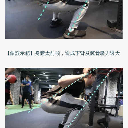
【錯誤示範】身體太前傾，造成下背及髖骨壓力過大