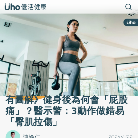
有圖解》健身後為何會「屁股
痛」？醫示警：3動作做錯易
「臀肌拉傷」
陳渝仁
2024/4/22