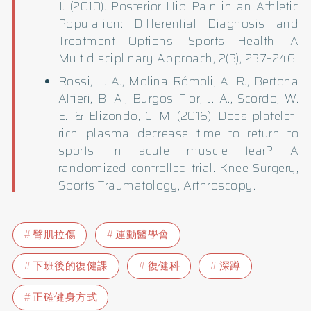
J. (2010). Posterior Hip Pain in an Athletic
Population: Differential Diagnosis and
Treatment Options. Sports Health: A
Multidisciplinary Approach, 2(3), 237–246.
Rossi, L. A., Molina Rómoli, A. R., Bertona
Altieri, B. A., Burgos Flor, J. A., Scordo, W.
E., & Elizondo, C. M. (2016). Does platelet-
rich plasma decrease time to return to
sports in acute muscle tear? A
randomized controlled trial. Knee Surgery,
Sports Traumatology, Arthroscopy.
臀肌拉傷
運動醫學會
下班後的復健課
復健科
深蹲
正確健身方式