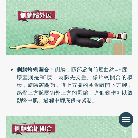
側躺蛤蜊開合：
側躺，髖部處向前屈曲約45度，
膝蓋則是90度，兩腳先交疊。像蛤蜊開合的模
樣，旋轉髖關節，讓上方腳的膝蓋離開下方腳，
感覺上方髖關節外上方的緊縮，這個動作可以啟
動臀中肌。過程中腳底保持緊貼。
Menu