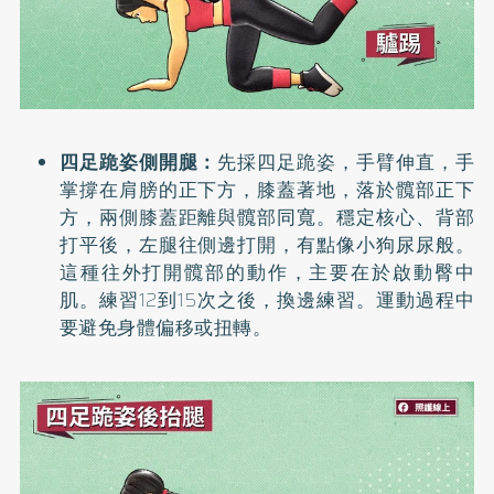
四足跪姿側開腿：
先採四足跪姿，手臂伸直，手
掌撐在肩膀的正下方，膝蓋著地，落於髖部正下
方，兩側膝蓋距離與髖部同寬。穩定核心、背部
打平後，左腿往側邊打開，有點像小狗尿尿般。
這種往外打開髖部的動作，主要在於啟動臀中
肌。練習12到15次之後，換邊練習。運動過程中
要避免身體偏移或扭轉。