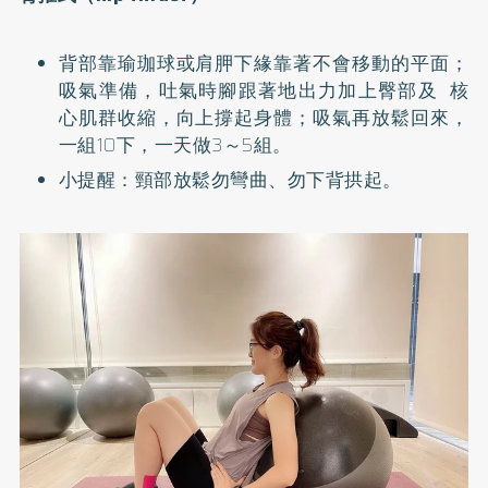
背部靠瑜珈球或肩胛下緣靠著不會移動的平面；
吸氣準備，吐氣時腳跟著地出力加上臀部及 核
心肌群收縮，向上撐起身體；吸氣再放鬆回來，
一組10下，一天做3～5組。
小提醒：頸部放鬆勿彎曲、勿下背拱起。