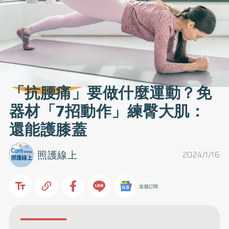
「抗腰痛」要做什麼運動？免
器材「7招動作」練臀大肌：
還能護膝蓋
照護線上
2024/1/16
追蹤訂閱