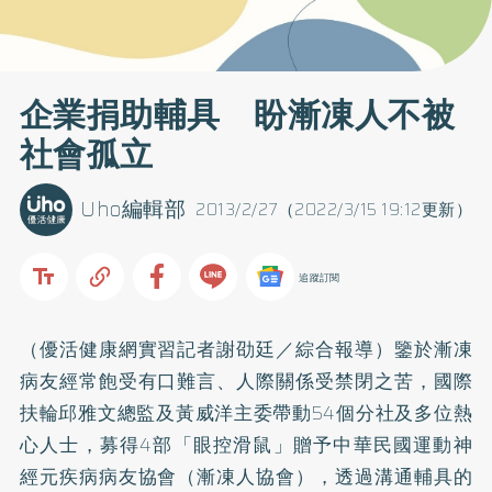
企業捐助輔具 盼漸凍人不被
社會孤立
Uho編輯部
2013/2/27（2022/3/15 19:12更新）
追蹤訂閱
（優活健康網實習記者謝劭廷／綜合報導）鑒於漸凍
病友經常飽受有口難言、人際關係受禁閉之苦，國際
扶輪邱雅文總監及黃威洋主委帶動54個分社及多位熱
心人士，募得4部「眼控滑鼠」贈予中華民國運動神
經元疾病病友協會（漸凍人協會），透過溝通輔具的