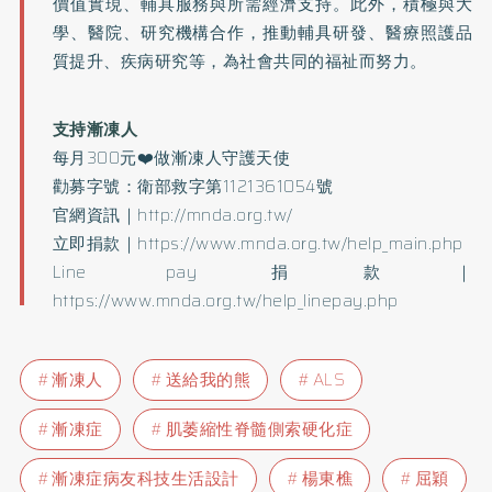
價值實現、輔具服務與所需經濟支持。此外，積極與大
學、醫院、研究機構合作，推動輔具研發、醫療照護品
質提升、疾病研究等，為社會共同的福祉而努力。
支持漸凍人
每月300元❤️做漸凍人守護天使
勸募字號：衛部救字第1121361054號
官網資訊｜
http://mnda.org.tw/
立即捐款｜https://www.mnda.org.tw/help_main.php
Line pay捐款｜
https://www.mnda.org.tw/help_linepay.php
漸凍人
送給我的熊
ALS
漸凍症
肌萎縮性脊髓側索硬化症
漸凍症病友科技生活設計
楊東樵
屈穎