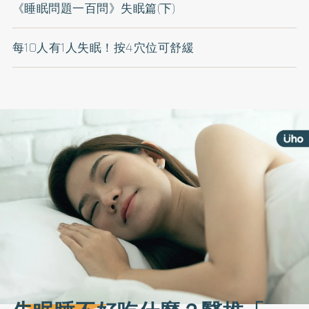
《睡眠問題一百問》失眠篇(下)
每10人有1人失眠！按4穴位可舒緩