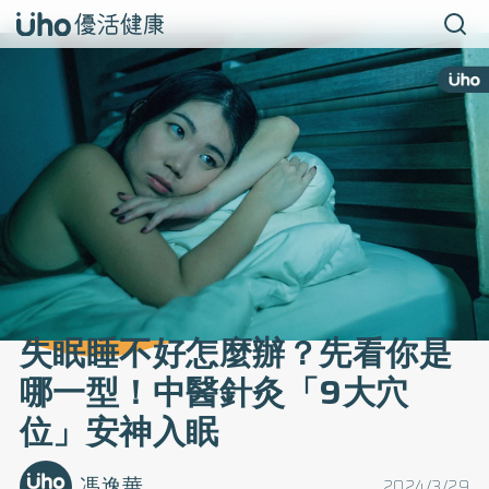
失眠睡不好怎麼辦？先看你是
哪一型！中醫針灸「9大穴
位」安神入眠
馮逸華
2024/3/29