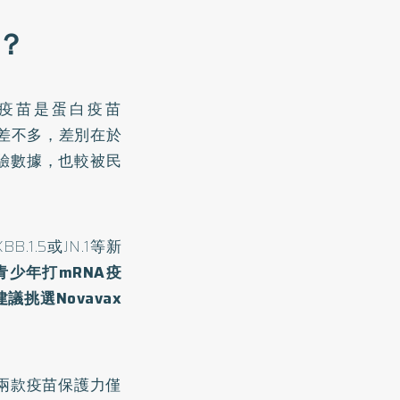
選？
B疫苗是蛋白疫苗
狀差不多，差別在於
驗數據，也較被民
1.5或JN.1等新
青少年打mRNA疫
挑選Novavax
兩款疫苗保護力僅