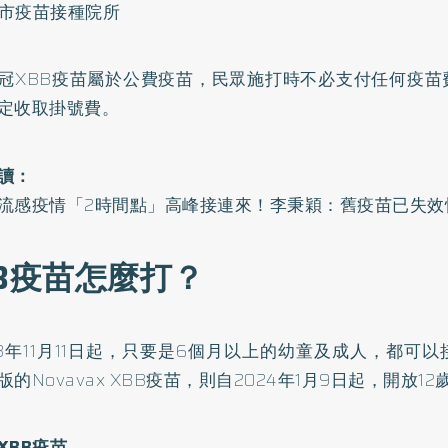
各縣市疫苗接種院所
冠XBB疫苗屬於公費疫苗，民眾施打時不必支付任何疫苗
定收取掛號費。
讀：
流感疫情「2時間點」高峰接連來！李秉穎：舊疫苗已失效
BB疫苗怎麼打？
23年11月11日起，只要是6個月以上的幼童及成人，都可以
版的Novavax XBB疫苗，則自2024年1月9日起，開放1
XBB疫苗