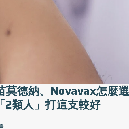
苗莫德納、Novavax怎麼
「2類人」打這支較好
華