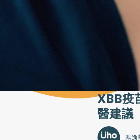
XBB疫
醫建議
馮逸