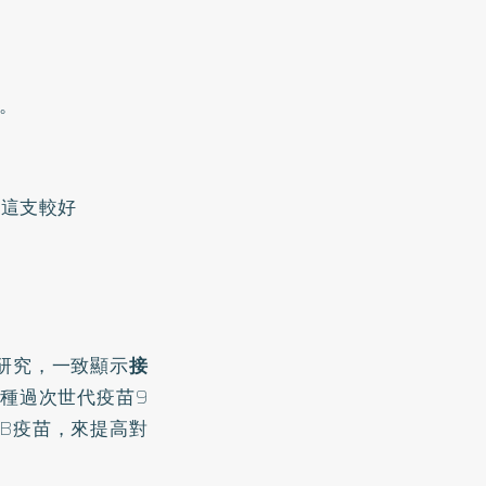
。
」這支較好
研究，一致顯示
接
種過次世代疫苗9
BB疫苗，來提高對