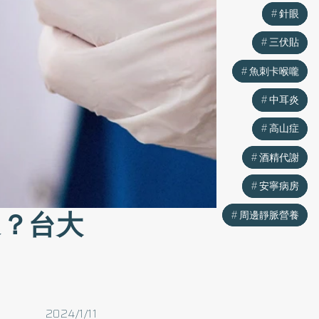
針眼
針眼
三伏貼
三伏貼
魚刺卡喉嚨
魚刺卡喉嚨
中耳炎
中耳炎
高山症
高山症
酒精代謝
酒精代謝
安寧病房
安寧病房
選？台大
周邊靜脈營養
周邊靜脈營養
2024/1/11