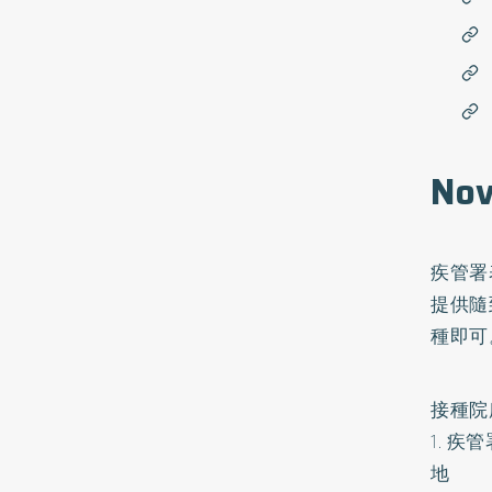
No
疾管署
提供隨
種即可
接種院
1. 疾
地