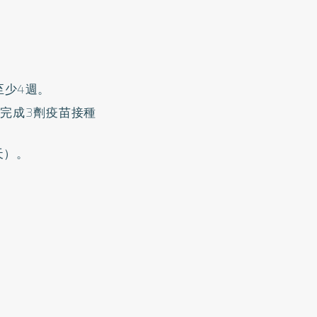
至少4週。
以完成3劑疫苗接種
天）。