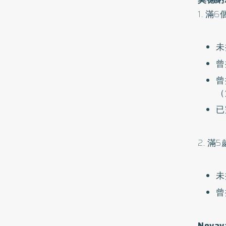
1. 滿
未
曾
曾
（
已
2. 
未
曾
Nova