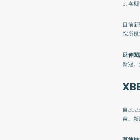
2. 
目前新
院所規
延伸閱
新冠、
X
自20
苗。新
莫德納