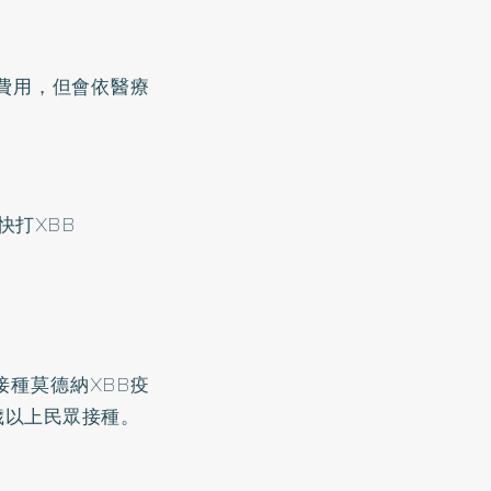
費用，但會依醫療
快打XBB
接種莫德納XBB疫
2歲以上民眾接種。