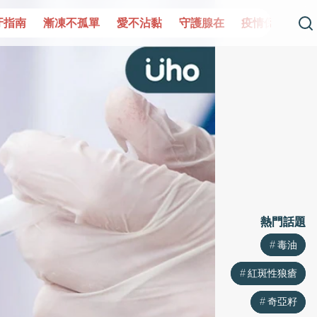
孤單
愛不沾黏
守護腺在
疫情保衛戰
再生醫學
愛
熱門話題
熱門話題
毒油
毒油
紅斑性狼瘡
紅斑性狼瘡
奇亞籽
奇亞籽