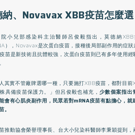
納、Novavax XBB疫苗怎麼
醫院小兒部感染科主治醫師呂俊毅指出，莫德納XB
NA），Novavax是次蛋白疫苗，接種後局部副作用的症
A疫苗是新技術且抗體較強，次蛋白疫苗則已有多年使用經
。
人其實不管廠牌選哪一種，只要施打XBB疫苗，都對目前XBB.
株具備疫苗保護力。」但呂俊毅也補充，
少數個案指出
能會有心肌炎副作用，民眾若對mRNA疫苗有點擔心，就建議
疫苗。
苗推動協會榮譽理事長、台大小兒染科醫師李秉穎提到，