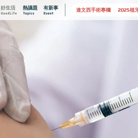
好生活
熱議題
有新事
守護骨骼健康
達文西手術專欄
2025植牙指南
漸凍不
GoodLife
Topics
Event