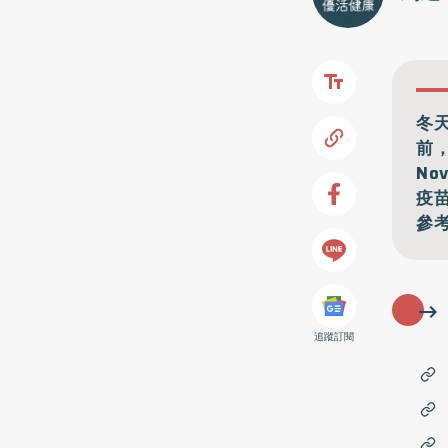
冬
前，
No
疫苗
參
追蹤訂閱