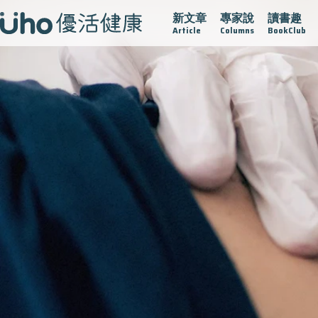
新文章
專家說
讀書趣
在
疫情保衛戰
再生醫學
愛的未來視
認識攝護腺肥大
Article
Columns
BookClub