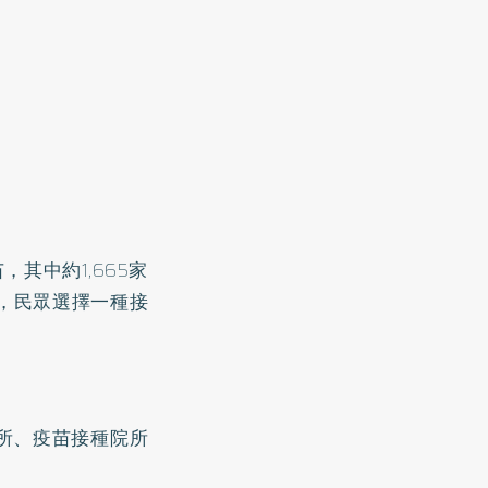
其中約1,665家
牌，民眾選擇一種接
所
、
疫苗接種院所