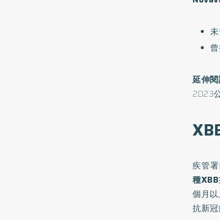
未
曾
延伸閱
202
X
疾管署
種XB
個月以
抗新冠